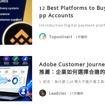
12 Best Platforms to Bu
pp Accounts
Introduction Digital payment pla
ential part of modern financial lif
users to send money, receive pay
Toponlineit
1分鐘前
and access convenient fi
Adobe Customer Journ
推薦：企業如何選擇合適的 
1. 前言：為什麼 CJA 導入不能只看工
施顧問時，企業應重點評估 Adobe Experi
XDM 資料建模能力、Connection 與 
Leadstec
17分鐘前
理方法、Analysis Workspace
援。許多企業在導入分析工具時，往往先關注
Li