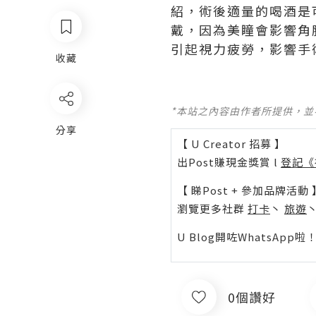
紹，術後適量的喝酒是
戴，因為美瞳會影響角
引起視力疲勞，影響手
收藏
*本站之內容由作者所提供，
分享
【 U Creator 招募 】
出Post賺現金獎賞 l
登記《
【 睇Post + 參加品牌活動 
瀏覽更多社群
打卡
丶
旅遊
U Blog開咗WhatsAp
0個讚好