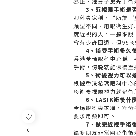
為止，准分子激光手術
3、近視眼手術是否
眼科專家稱，“所謂‘
類型不同、用眼衛生好
度近視的人。一般來說
會有少許回退，但99%
4、接受手術多久後
香港希瑪眼科中心稱，
手術，傍晚就能恢復至
5、術後視力可以達
根據香港希瑪眼科中心的
般術後裸眼視力就是術
6、LASIK術後什
希瑪眼科專家稱，准分
要求用藥即可。
7、做完近視手術後
0
很多朋友非常關心術後