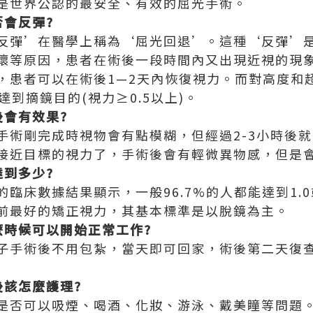
是世界公認的最安全、有效的屈光手術。
會反彈?
反彈’在醫學上稱為‘屈光回退’。這種‘反彈’
壞等原因，患者在術後一段時間內又出現近視的現
，患者可以在術後1—2天內恢復視力。而對高度和
達到摘鏡目的(視力≥0.5以上)。
會有效果?
手術剛完成時視物會有點模糊，但經過2-3小時後
接近目標的視力了，手術後會有輕微異物感，但是
到多少?
臨床數據結果顯示，一般96.7%的人都能達到1.0
前最好的矯正視力，其基本標準是以脫鏡為主。
麼時候可以開始正常工作?
子手術後不用包紮，當天即可回家，術後第二天復
該怎麼護理?
是否可以吸煙、喝酒、化妝、游泳、戴美瞳等問題