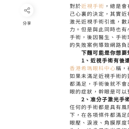
對於
近視手術
，總是會
己心裏的決定，其實近
激光近視手術引進，數
分享
力。但是與此同時也有
手術，後因醫生、手術
的失敗案例導致網路負
下麵可能是你想要知
1、近視手術有後遺
香港希瑪眼科中心
稱，
如果未滿足近視手術的
都滿足，手術後就不會
眼的症狀，幹眼是可以
2、准分子激光手術
任何的手術都是具有風
下，在各項條件都滿足
眼壓、淚液、角膜厚度