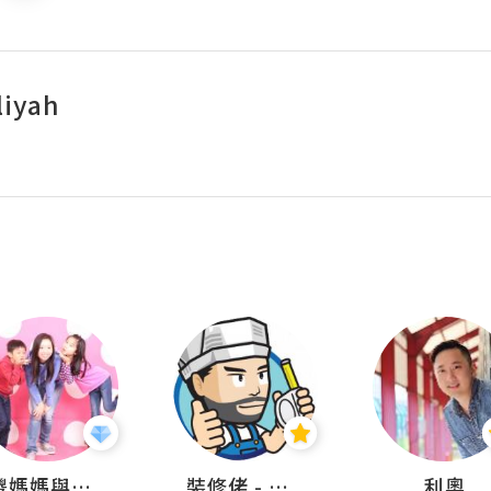
iyah
儍媽媽與兩隻小魔怪之家
裝修佬 - 香港一站式網上裝修平台
利奧