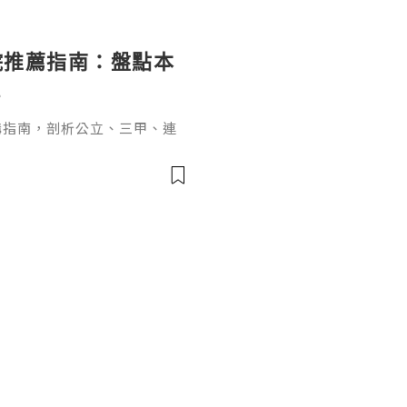
院推薦指南：盤點本
構
選購指南，剖析公立、三甲、連
化設備、全職專家實力、手術
度多維對比，提供精準擇院參
後護理，適合港深患者