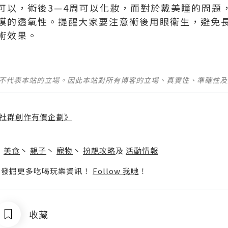
可以，術後3—4周可以化妝，而對於戴美瞳的問題
膜的透氧性。提醒大家要注意術後用眼衛生，避免
術效果。
並不代表本站的立場。因此本站對所有博客的立場、真實性、準確性
社群創作有價企劃》
】
丶
美食
丶
親子
丶
寵物
丶
扮靚攻略
及
活動情報
p啦！發掘更多吃喝玩樂資訊！
Follow 我哋
！
收藏