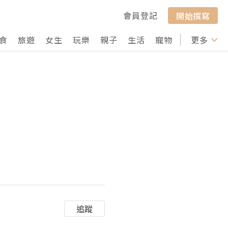
會員登記
開始撰寫
食
旅遊
女生
玩樂
親子
生活
寵物
行山
更多
打卡
追蹤