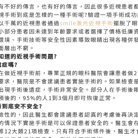
有不好的傳言，也有好的傳言，因此很多近視患者
視手術到底是怎樣的一種手術呢?驗證一項手術成功
以千萬的近視患者通過
smile激光近視手術
擺脫了眼
小部分患者因未達到年齡要求或者選擇了價格低廉
環境、手術技術等安全性因素導致眼睛出現各種併
面層出不窮。
道的近視手術問題?
症嗎?
在做近視手術前，專業正規的眼科醫院會讓患者做2
要求，醫院是不會建議患者實施手術的。如果檢查
出現手術後遺症，手術非常安全。部分人在手術後
預後的，95%的人1到3個月即可恢復正常。
到底安不安全?
險性的，因此醫生都會建議患者認真的考慮後再決
的情況下實施手術是可以保證患者安全的。醫生會
等12大類21項檢查，只有符合手術條件後，醫生