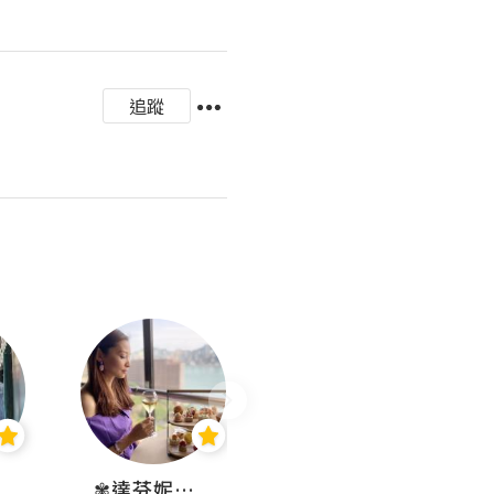
追蹤
✾達芬妮•愛孩子•愛生活✾
wendysugar享受生活gogogo