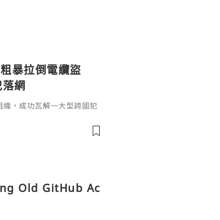
：粗暴拉倒電纜盜
犯落網
組織，成功瓦解一大型跨國犯
竊銅跨國走私案，這個犯罪集
城市伊基克（Iquiqu
智利史上最大集團犯罪案之
（Operation High
區，共逮捕25人、搜查49處房
ing Old GitHub Ac