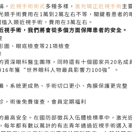
稱，
近視手術術式
多種多樣，
激光矯正近視手術
主
光類手術費用在1萬到2萬左右不等，關鍵看患者的
體植入類近視手術，費用在3萬左右。
近視手術，我們將會從多個方面保障患者的安全。
查
形圖、眼底檢查等21項檢查
隊
的資深眼科醫生團隊，同時還有十個國家共20名成
2016年獲“世界眼科人物最具影響力100強”。
備，系統更成熟、手術切口更小、角膜保護更完整
診，術後免費復查，會員定期福利
的最高安全。在國防部徵兵入伍體檢標準中，激光
，每年都有數以萬計的有志青年通過近視手術邁入軍