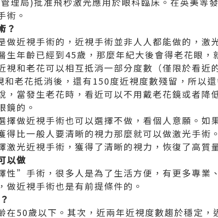
監督管理局)批准飛秒激光應用於眼科臨床。在英美等
手術。
術？
是做近視手術的，近視手術並非人人都能做的，激光近
醫生年齡已經到45歲，那麼年紀大後會得老花眼，
近視和老花可以相互抵消一部分度數（僅限於看近的
視和老花抵消後，還有150度近視度數殘留，所以還
說，當發生老花時，看近可以不用戴老花鏡或者降
眼鏡的。
選擇做近視手術也可以選擇不做，看個人意願。如
獲得比一般人要清晰的視力那麼就可以做激光手術
擇激光近視手術，獲得了清晰的視力，恢復了高質
可以做
擇性”手術，很多人是為了生活方便，有更多專業
，做近視手術也是有前提條件的。
？
齡在50歲以下。其次，近兩年近視度數趨於穩定，