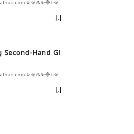
talhub.com 💫💎💲💫🌐✨💎
pport 💫💎💲💫🌐✨💎WhatsA
💎Telegram: @usadigitalhu
hub 💫💎💲💫🌐✨💎Email:us
ng Second-Hand Gi
talhub.com 💫💎💲💫🌐✨💎
pport 💫💎💲💫🌐✨💎WhatsA
💎Telegram: @usadigitalhu
hub 💫💎💲💫🌐✨💎Email:us