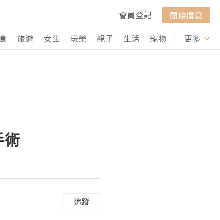
會員登記
開始撰寫
食
旅遊
女生
玩樂
親子
生活
寵物
行山
更多
打卡
手術
追蹤