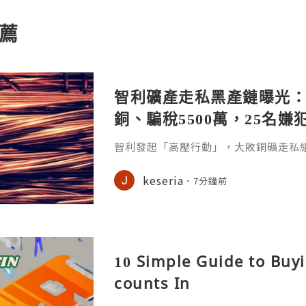
薦
智利礦產走私黑產鏈曝光
銅、騙稅5500萬，25名嫌
智利發起「高壓行動」，大敗銅礦走私
罪集團。智利當局4月8日宣布破獲一起
團以卡車將竊得的銅料運至智利北部的港口
keseria
7分鐘前
e），5年間竊取價值逾9.1億美元。是
一。《南華早報》報導，這場名為「高壓行動」
Voltage）的跨區行動橫跨全國7個地
產，並查扣
10 Simple Guide to Buy
counts In