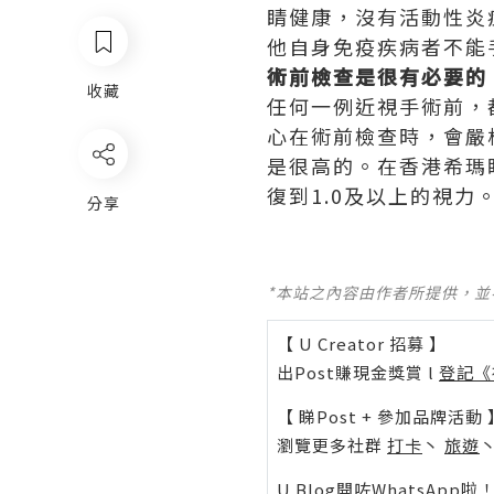
睛健康，沒有活動性炎
他自身免疫疾病者不能
術前檢查是很有必要的
收藏
任何一例近視手術前，
心在術前檢查時，會嚴
是很高的。在香港希瑪
復到1.0及以上的視力
分享
*本站之內容由作者所提供，
【 U Creator 招募 】
出Post賺現金獎賞 l
登記《
【 睇Post + 參加品牌活動 
瀏覽更多社群
打卡
丶
旅遊
U Blog開咗WhatsAp