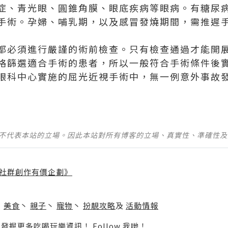
症、青光眼、圓錐角膜、眼底疾病等眼病。有糖尿
手術。孕婦、哺乳期，以及感冒發燒期間，需推遲
都必須進行嚴謹的術前檢查。只有檢查通過才能開
格篩選適合手術的患者，所以一般符合手術條件後
眼科中心實施的屈光近視手術中，無一例意外事故
。
並不代表本站的立場。因此本站對所有博客的立場、真實性、準確性
社群創作有價企劃》
】
丶
美食
丶
親子
丶
寵物
丶
扮靚攻略
及
活動情報
p啦！發掘更多吃喝玩樂資訊！
Follow 我哋
！