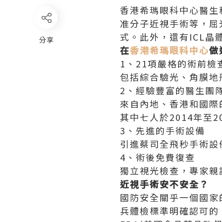
香港希瑪眼科中心醫生
准分子近視手術等，屈
式。此外，還有ICL晶
分享
在
香港希瑪眼科中心
做
1、21項嚴格的術前檢
包括綜合驗光、角膜地
2、經驗豐富的醫生團
來自內地、香港和國際
其中七人於2014年至
3、先進的手術設備
引進蔡司全飛秒手術設
4、術後免費復查
獨立視光檢查，專家親
近視手術安不安全？
國防安全關乎一個國家
兵體檢標準明確認可的