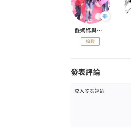
Hahakelly的生活點滴
儍媽媽與兩隻小魔怪之家
追蹤
追蹤
發表評論
登入
發表評論