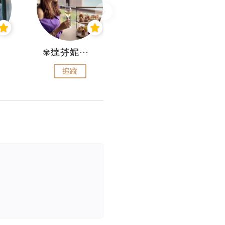
✾達芬妮•愛孩子•愛生活✾
wendysugar享受生活gogogo
追蹤
追蹤