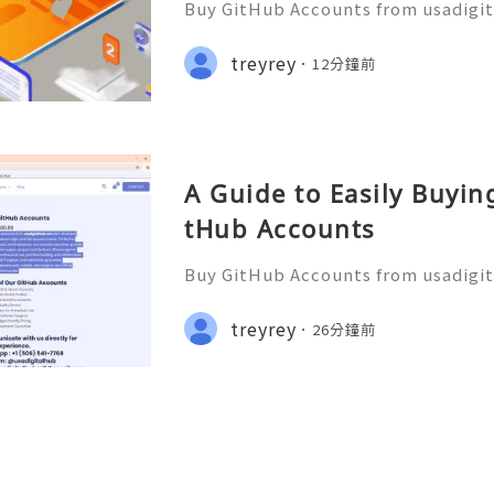
Buy GitHub Accounts from usadigi
Fast & Reliable 24/7 Customer Su
pp :+1 (506) 541-7768 💫💎💲💫🌐✨
treyrey
12分鐘前
b 💫💎💲💫🌐✨💎Discord: usadigital
A Guide to Easily Buyi
tHub Accounts
Buy GitHub Accounts from usadigi
Fast & Reliable 24/7 Customer Su
pp :+1 (506) 541-7768 💫💎💲💫🌐✨
treyrey
26分鐘前
b 💫💎💲💫🌐✨💎Discord: usadigital