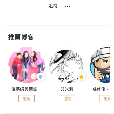
追蹤
推薦博客
點滴
儍媽媽與兩隻小魔怪之家
艾米莉
追蹤
追蹤
追蹤