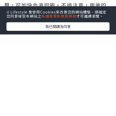
周，可加快血液迴圈。不過注意，用後的
雞蛋恐怕是不能再吃了。
U Lifestyle 會使用Cookies來改善您的網站體驗，請確定
您同意接受本網站之
私隱政策和使用條款
才可繼續瀏覽。
方法5：蘋果片敷眼：蘋果洗淨切片，敷上
我已閱讀及同意
眼15分鐘後用水洗淨。蘋果含汁量越高越
好。至於用過的蘋果片，當然也不能再食
用。
方法6：洗淨馬蹄蓮藕，馬蹄刮皮，然後將
蓮藕馬蹄切碎。將材料放入榨汁機，再加2
杯水攪拌。將水隔渣，然後敷眼10分鐘。
方法7：刮土豆皮，然後清洗，切厚片約2
釐米。躺臥，將土豆片敷在眼上，等約5分
鐘，再用清水洗淨。
方法8：蜂粉1茶匙+蜂皇漿1茶匙。混和後
在黑眼圈位置簿簿地敷上一層。1小時後以
清水洗去，每天敷1 次，1星期見效。(說