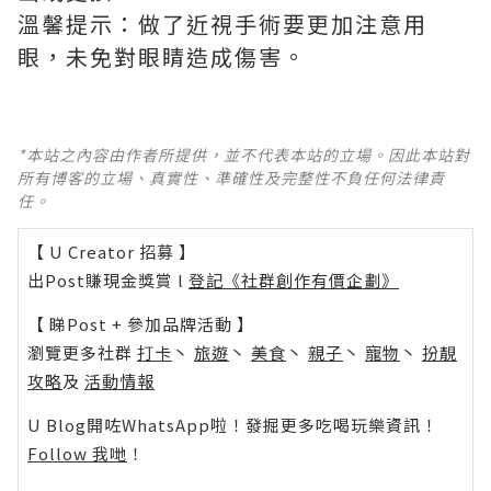
溫馨提示：做了近視手術要更加注意用
眼，未免對眼睛造成傷害。
*本站之內容由作者所提供，並不代表本站的立場。因此本站對
所有博客的立場、真實性、準確性及完整性不負任何法律責
任。
【 U Creator 招募 】
出Post賺現金獎賞 l
登記《社群創作有價企劃》
【 睇Post + 參加品牌活動 】
瀏覽更多社群
打卡
丶
旅遊
丶
美食
丶
親子
丶
寵物
丶
扮靚
攻略
及
活動情報
U Blog開咗WhatsApp啦！發掘更多吃喝玩樂資訊！
Follow 我哋
！