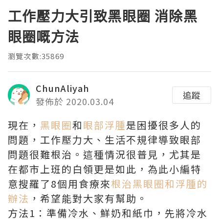
工作壓力大引致黑眼圈 消除黑
眼圈嘅方法
瀏覽次數:35869
ChunAliyah
追蹤
發佈於 2020.03.04
現在，
黑眼圈
和
眼部浮腫
是困擾很多人的
問題，工作壓力大、生活不規律導致眼部
問題很難根治。這種情況很普見，尤其是
在都市上班的白領更是如此，為此小編特
意搜羅了8個用食療來
根治黑眼圈和浮腫的
辦法
，希望能對大家有幫助。
方法1：準備冷水、鮮奶和紙巾，先將冷水