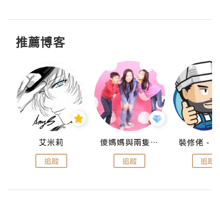
推薦博客
點滴
艾米莉
儍媽媽與兩隻小魔怪之家
追蹤
追蹤
追蹤