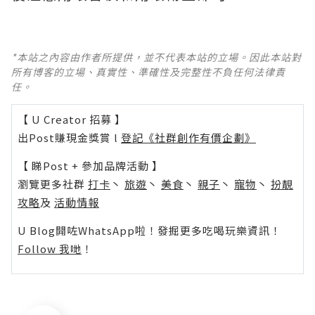
*本站之內容由作者所提供，並不代表本站的立場。因此本站對
所有博客的立場、真實性、準確性及完整性不負任何法律責
任。
【 U Creator 招募 】
出Post賺現金獎賞 l
登記《社群創作有價企劃》
【 睇Post + 參加品牌活動 】
瀏覽更多社群
打卡
丶
旅遊
丶
美食
丶
親子
丶
寵物
丶
扮靚
攻略
及
活動情報
U Blog開咗WhatsApp啦！發掘更多吃喝玩樂資訊！
Follow 我哋
！