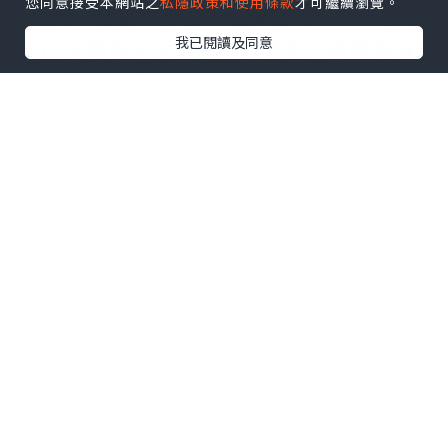
您同意接受本網站之
私隱政策和使用條款
才可繼續瀏覽。
方法5：蘋果片敷眼：蘋果洗淨切片，敷上
我已閱讀及同意
眼15分鐘後用水洗淨。蘋果含汁量越高越
好。至於用過的蘋果片，當然也不能再食
用。
方法6：洗淨馬蹄蓮藕，馬蹄刮皮，然後將
蓮藕馬蹄切碎。將材料放入榨汁機，再加2
杯水攪拌。將水隔渣，然後敷眼10分鐘。
方法7：刮土豆皮，然後清洗，切厚片約2
釐米。躺臥，將土豆片敷在眼上，等約5分
鐘，再用清水洗淨。
方法8：蜂粉1茶匙+蜂皇漿1茶匙。混和後
在黑眼圈位置簿簿地敷上一層。1小時後以
清水洗去，每天敷1 次，1星期見效。(說
明：蜂有殺菌作用並具粘性，蜂皇漿含氨
基酸，有漂白作用，且有促進新陳代謝功