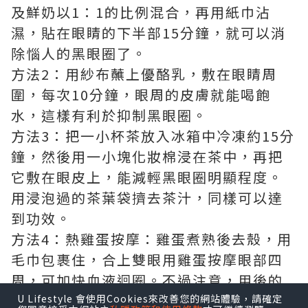
及鮮奶以1：1的比例混合，再用紙巾沾
濕，貼在眼睛的下半部15分鐘，就可以消
除惱人的黑眼圈了。
方法2：用紗布蘸上優酪乳，敷在眼睛周
圍，每次10分鐘，眼周的皮膚就能喝飽
水，這樣有利於抑制黑眼圈。
方法3：把一小杯茶放入冰箱中冷凍約15分
鐘，然後用一小塊化妝棉浸在茶中，再把
它敷在眼皮上，能減輕黑眼圈明顯程度。
用浸泡過的茶葉袋擠去茶汁，同樣可以達
到功效。
方法4：熱雞蛋按摩：雞蛋煮熟後去殼，用
毛巾包裹住，合上雙眼用雞蛋按摩眼部四
周，可加快血液迴圈。不過注意，用後的
雞蛋恐怕是不能再吃了。
U Lifestyle 會使用Cookies來改善您的網站體驗，請確定