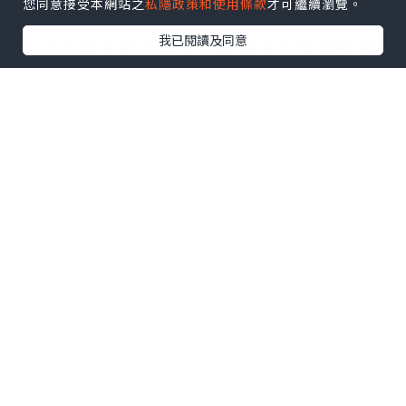
您同意接受本網站之
私隱政策和使用條款
才可繼續瀏覽。
方法5：蘋果片敷眼：蘋果洗淨切片，敷上
我已閱讀及同意
眼15分鐘後用水洗淨。蘋果含汁量越高越
好。至於用過的蘋果片，當然也不能再食
用。
方法6：洗淨馬蹄蓮藕，馬蹄刮皮，然後將
蓮藕馬蹄切碎。將材料放入榨汁機，再加2
杯水攪拌。將水隔渣，然後敷眼10分鐘。
方法7：刮土豆皮，然後清洗，切厚片約2
釐米。躺臥，將土豆片敷在眼上，等約5分
鐘，再用清水洗淨。
方法8：蜂粉1茶匙+蜂皇漿1茶匙。混和後
在黑眼圈位置簿簿地敷上一層。1小時後以
清水洗去，每天敷1 次，1星期見效。(說
明：蜂有殺菌作用並具粘性，蜂皇漿含氨
基酸，有漂白作用，且有促進新陳代謝功