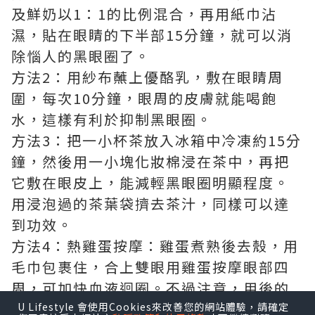
及鮮奶以1：1的比例混合，再用紙巾沾
濕，貼在眼睛的下半部15分鐘，就可以消
除惱人的黑眼圈了。
方法2：用紗布蘸上優酪乳，敷在眼睛周
圍，每次10分鐘，眼周的皮膚就能喝飽
水，這樣有利於抑制黑眼圈。
方法3：把一小杯茶放入冰箱中冷凍約15分
鐘，然後用一小塊化妝棉浸在茶中，再把
它敷在眼皮上，能減輕黑眼圈明顯程度。
用浸泡過的茶葉袋擠去茶汁，同樣可以達
到功效。
方法4：熱雞蛋按摩：雞蛋煮熟後去殼，用
毛巾包裹住，合上雙眼用雞蛋按摩眼部四
周，可加快血液迴圈。不過注意，用後的
雞蛋恐怕是不能再吃了。
U Lifestyle 會使用Cookies來改善您的網站體驗，請確定