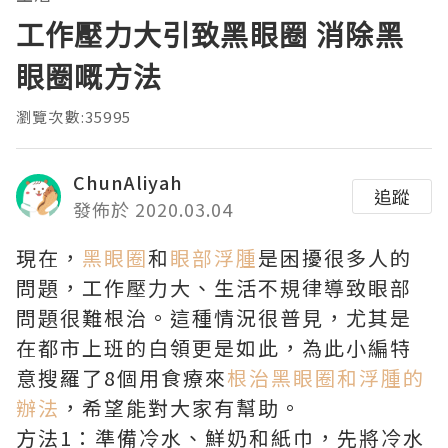
工作壓力大引致黑眼圈 消除黑
眼圈嘅方法
瀏覽次數:35995
ChunAliyah
追蹤
發佈於 2020.03.04
現在，
黑眼圈
和
眼部浮腫
是困擾很多人的
問題，工作壓力大、生活不規律導致眼部
問題很難根治。這種情況很普見，尤其是
在都市上班的白領更是如此，為此小編特
意搜羅了8個用食療來
根治黑眼圈和浮腫的
辦法
，希望能對大家有幫助。
方法1：準備冷水、鮮奶和紙巾，先將冷水