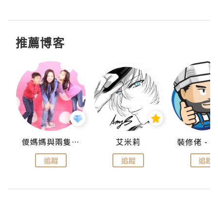
推薦博客
點滴
儍媽媽與兩隻小魔怪之家
艾米莉
追蹤
追蹤
追蹤