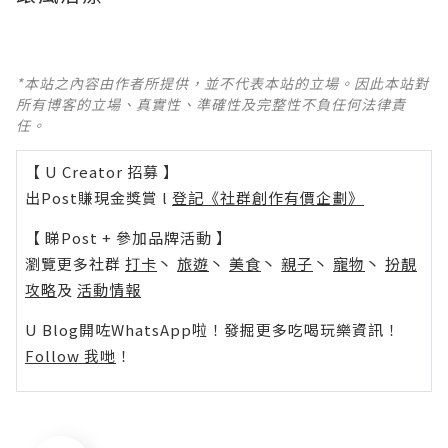
*本站之內容由作者所提供，並不代表本站的立場。因此本站對
所有博客的立場、真實性、準確性及完整性不負任何法律責
任。
【 U Creator 招募 】
出Post賺現金獎賞 l
登記《社群創作有價企劃》
【 睇Post + 參加品牌活動 】
瀏覽更多社群
打卡
丶
旅遊
丶
美食
丶
親子
丶
寵物
丶
扮靚
攻略
及
活動情報
U Blog開咗WhatsApp啦！發掘更多吃喝玩樂資訊！
Follow 我哋
！