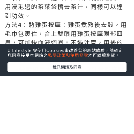
用浸泡過的茶葉袋擠去茶汁，同樣可以達
到功效。
方法4：熱雞蛋按摩：雞蛋煮熟後去殼，用
毛巾包裹住，合上雙眼用雞蛋按摩眼部四
周，可加快血液迴圈。不過注意，用後的
雞蛋恐怕是不能再吃了。
U Lifestyle 會使用Cookies來改善您的網站體驗，請確定
您同意接受本網站之
私隱政策和使用條款
才可繼續瀏覽。
方法5：蘋果片敷眼：蘋果洗淨切片，敷上
我已閱讀及同意
眼15分鐘後用水洗淨。蘋果含汁量越高越
好。至於用過的蘋果片，當然也不能再食
用。
方法6：洗淨馬蹄蓮藕，馬蹄刮皮，然後將
蓮藕馬蹄切碎。將材料放入榨汁機，再加2
杯水攪拌。將水隔渣，然後敷眼10分鐘。
方法7：刮土豆皮，然後清洗，切厚片約2
釐米。躺臥，將土豆片敷在眼上，等約5分