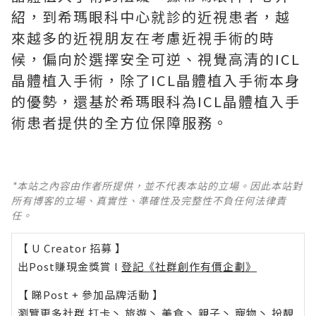
紹，到希瑪眼科中心就診的近視患者，越
來越多的近視朋友在考慮近視手術的時
候，偏向於選擇安全可逆、視覺高清的ICL
晶體植入手術，除了ICL晶體植入手術本身
的優勢，還基於希瑪眼科為ICL晶體植入手
術患者提供的全方位保障服務。
*本站之內容由作者所提供，並不代表本站的立場。因此本站對
所有博客的立場、真實性、準確性及完整性不負任何法律責
任。
【 U Creator 招募 】
出Post賺現金獎賞 l
登記《社群創作有價企劃》
【 睇Post + 參加品牌活動 】
瀏覽更多社群
打卡
丶
旅遊
丶
美食
丶
親子
丶
寵物
丶
扮靚