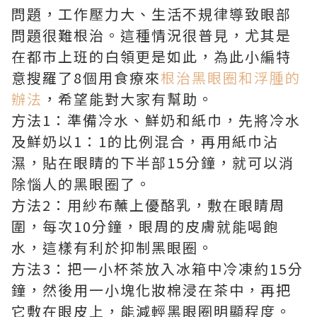
問題，工作壓力大、生活不規律導致眼部
問題很難根治。這種情況很普見，尤其是
在都市上班的白領更是如此，為此小編特
意搜羅了8個用食療來
根治黑眼圈和浮腫的
辦法
，希望能對大家有幫助。
方法1：準備冷水、鮮奶和紙巾，先將冷水
及鮮奶以1：1的比例混合，再用紙巾沾
濕，貼在眼睛的下半部15分鐘，就可以消
除惱人的黑眼圈了。
方法2：用紗布蘸上優酪乳，敷在眼睛周
圍，每次10分鐘，眼周的皮膚就能喝飽
水，這樣有利於抑制黑眼圈。
方法3：把一小杯茶放入冰箱中冷凍約15分
鐘，然後用一小塊化妝棉浸在茶中，再把
它敷在眼皮上，能減輕黑眼圈明顯程度。