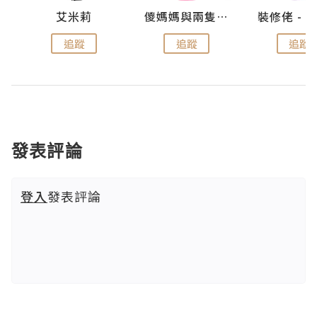
點滴
艾米莉
儍媽媽與兩隻小魔怪之家
追蹤
追蹤
追蹤
發表評論
登入
發表評論