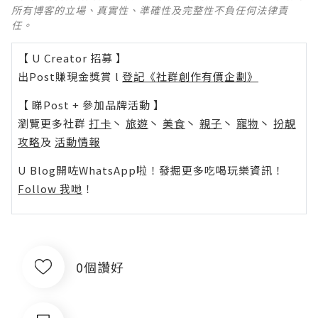
所有博客的立場、真實性、準確性及完整性不負任何法律責
任。
【 U Creator 招募 】
出Post賺現金獎賞 l
登記《社群創作有價企劃》
【 睇Post + 參加品牌活動 】
瀏覽更多社群
打卡
丶
旅遊
丶
美食
丶
親子
丶
寵物
丶
扮靚
攻略
及
活動情報
U Blog開咗WhatsApp啦！發掘更多吃喝玩樂資訊！
Follow 我哋
！
0個讚好