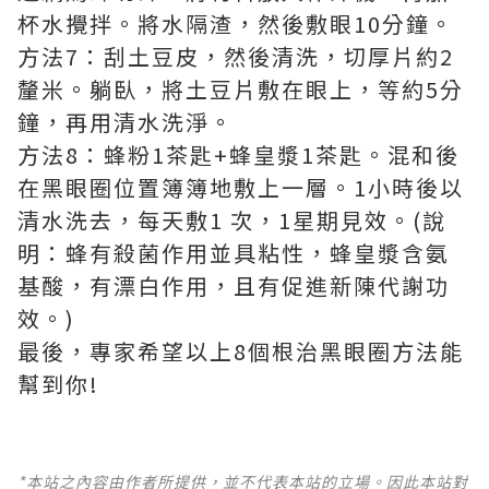
杯水攪拌。將水隔渣，然後敷眼10分鐘。
方法7：刮土豆皮，然後清洗，切厚片約2
釐米。躺臥，將土豆片敷在眼上，等約5分
鐘，再用清水洗淨。
方法8：蜂粉1茶匙+蜂皇漿1茶匙。混和後
在黑眼圈位置簿簿地敷上一層。1小時後以
清水洗去，每天敷1 次，1星期見效。(說
明：蜂有殺菌作用並具粘性，蜂皇漿含氨
基酸，有漂白作用，且有促進新陳代謝功
效。)
最後，專家希望以上8個根治黑眼圈方法能
幫到你!
*本站之內容由作者所提供，並不代表本站的立場。因此本站對