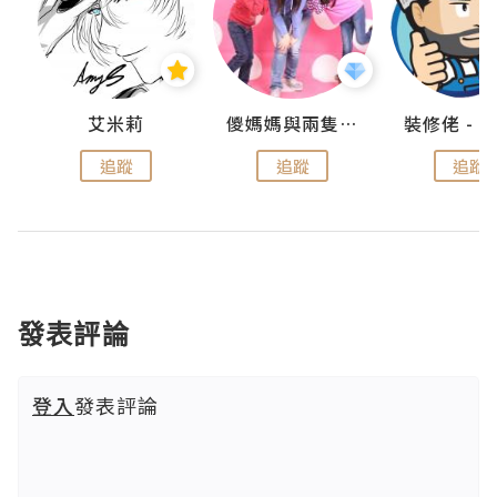
點滴
艾米莉
儍媽媽與兩隻小魔怪之家
追蹤
追蹤
追蹤
發表評論
登入
發表評論