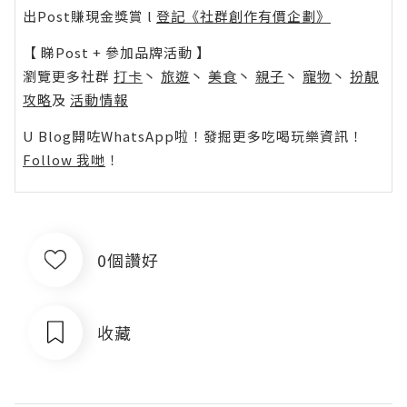
出Post賺現金獎賞 l
登記《社群創作有價企劃》
【 睇Post + 參加品牌活動 】
瀏覽更多社群
打卡
丶
旅遊
丶
美食
丶
親子
丶
寵物
丶
扮靚
攻略
及
活動情報
U Blog開咗WhatsApp啦！發掘更多吃喝玩樂資訊！
Follow 我哋
！
0個讚好
收藏