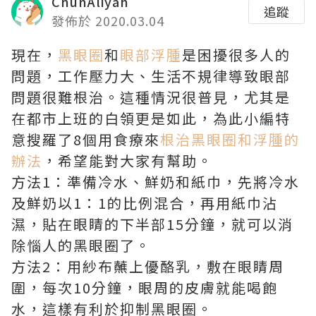
ChunAliyah
追蹤
發佈於 2020.03.04
現在，
黑眼圈
和
眼部浮腫
是困擾很多人的
問題，工作壓力大、生活不規律導致眼部
問題很難根治。這種情況很普見，尤其是
在都市上班的白領更是如此，為此小編特
意搜羅了8個用食療來
根治黑眼圈和浮腫的
辦法
，希望能對大家有幫助。
方法1：準備冷水、鮮奶和紙巾，先將冷水
及鮮奶以1：1的比例混合，再用紙巾沾
濕，貼在眼睛的下半部15分鐘，就可以消
除惱人的黑眼圈了。
方法2：用紗布蘸上優酪乳，敷在眼睛周
圍，每次10分鐘，眼周的皮膚就能喝飽
水，這樣有利於抑制黑眼圈。