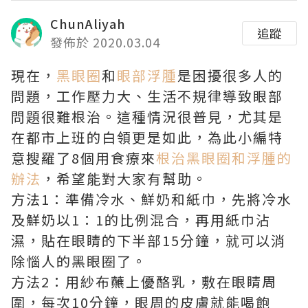
ChunAliyah
追蹤
發佈於 2020.03.04
現在，
黑眼圈
和
眼部浮腫
是困擾很多人的
問題，工作壓力大、生活不規律導致眼部
問題很難根治。這種情況很普見，尤其是
在都市上班的白領更是如此，為此小編特
意搜羅了8個用食療來
根治黑眼圈和浮腫的
辦法
，希望能對大家有幫助。
方法1：準備冷水、鮮奶和紙巾，先將冷水
及鮮奶以1：1的比例混合，再用紙巾沾
濕，貼在眼睛的下半部15分鐘，就可以消
除惱人的黑眼圈了。
方法2：用紗布蘸上優酪乳，敷在眼睛周
圍，每次10分鐘，眼周的皮膚就能喝飽