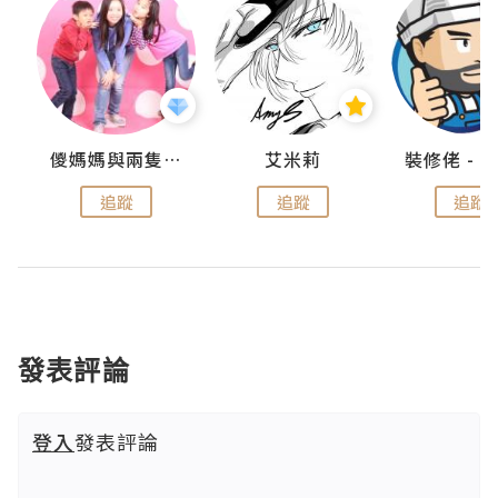
點滴
儍媽媽與兩隻小魔怪之家
艾米莉
追蹤
追蹤
追蹤
發表評論
登入
發表評論