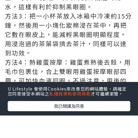
水，這樣有利於抑制黑眼圈。
方法3：把一小杯茶放入冰箱中冷凍約15分
鐘，然後用一小塊化妝棉浸在茶中，再把
它敷在眼皮上，能減輕黑眼圈明顯程度。
用浸泡過的茶葉袋擠去茶汁，同樣可以達
到功效。
方法4：熱雞蛋按摩：雞蛋煮熟後去殼，用
毛巾包裹住，合上雙眼用雞蛋按摩眼部四
周，可加快血液迴圈。不過注意，用後的
雞蛋恐怕是不能再吃了。
U Lifestyle 會使用Cookies來改善您的網站體驗，請確定
您同意接受本網站之
私隱政策和使用條款
才可繼續瀏覽。
方法5：蘋果片敷眼：蘋果洗淨切片，敷上
我已閱讀及同意
眼15分鐘後用水洗淨。蘋果含汁量越高越
好。至於用過的蘋果片，當然也不能再食
用。
方法6：洗淨馬蹄蓮藕，馬蹄刮皮，然後將