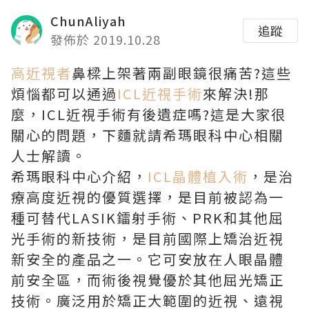
ChunAliyah
追蹤
發佈於 2019.10.28
高近視者
鼻樑上架著兩副眼鏡很痛苦?這些
煩惱都可以通過
ICL近視手術
來解決!那
麼，ICL近視手術有後遺症嗎?這是大家很
關心的問題，下麵就請希瑪眼科中心相關
人士解讀。
希瑪眼科中心介紹，
ICL晶體植入術
，是治
療高度近視的優質選擇，是目前被認為一
種可替代LASIK鐳射手術、PRK和其他屈
光手術的新技術，是目前國際上矯治近視
新安全的產品之一。它可安放在人眼晶體
前安全區，而術後視覺優於其他屈光矯正
技術。廣泛用於矯正大範圍的近視、遠視