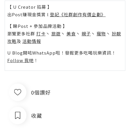
【 U Creator 招募 】
出Post賺現金獎賞 l
登記《社群創作有價企劃》
【 睇Post + 參加品牌活動 】
瀏覽更多社群
打卡
丶
旅遊
丶
美食
丶
親子
丶
寵物
丶
扮靚
攻略
及
活動情報
U Blog開咗WhatsApp啦！發掘更多吃喝玩樂資訊！
Follow 我哋
！
0個讚好
收藏