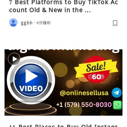
7 Best Platforms to Buy TikTok Ac
count Old & New in the ...
ggbh
6分鐘前