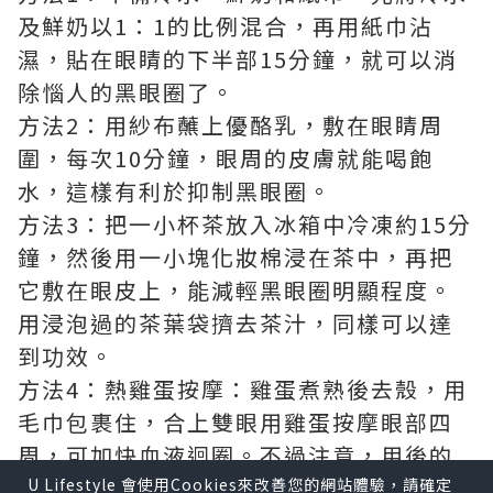
及鮮奶以1：1的比例混合，再用紙巾沾
濕，貼在眼睛的下半部15分鐘，就可以消
除惱人的黑眼圈了。
方法2：用紗布蘸上優酪乳，敷在眼睛周
圍，每次10分鐘，眼周的皮膚就能喝飽
水，這樣有利於抑制黑眼圈。
方法3：把一小杯茶放入冰箱中冷凍約15分
鐘，然後用一小塊化妝棉浸在茶中，再把
它敷在眼皮上，能減輕黑眼圈明顯程度。
用浸泡過的茶葉袋擠去茶汁，同樣可以達
到功效。
方法4：熱雞蛋按摩：雞蛋煮熟後去殼，用
毛巾包裹住，合上雙眼用雞蛋按摩眼部四
周，可加快血液迴圈。不過注意，用後的
雞蛋恐怕是不能再吃了。
U Lifestyle 會使用Cookies來改善您的網站體驗，請確定