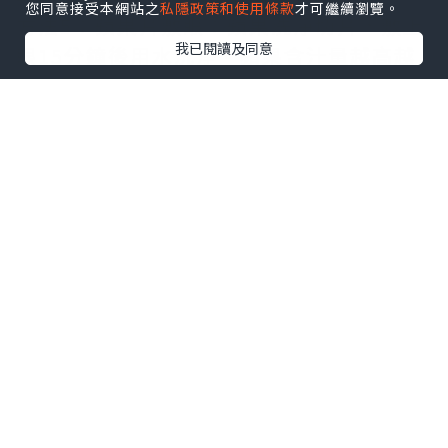
您同意接受本網站之
私隱政策和使用條款
才可繼續瀏覽。
方法5：蘋果片敷眼：蘋果洗淨切片，敷上
我已閱讀及同意
眼15分鐘後用水洗淨。蘋果含汁量越高越
好。至於用過的蘋果片，當然也不能再食
用。
方法6：洗淨馬蹄蓮藕，馬蹄刮皮，然後將
蓮藕馬蹄切碎。將材料放入榨汁機，再加2
杯水攪拌。將水隔渣，然後敷眼10分鐘。
方法7：刮土豆皮，然後清洗，切厚片約2
釐米。躺臥，將土豆片敷在眼上，等約5分
鐘，再用清水洗淨。
方法8：蜂粉1茶匙+蜂皇漿1茶匙。混和後
在黑眼圈位置簿簿地敷上一層。1小時後以
清水洗去，每天敷1 次，1星期見效。(說
明：蜂有殺菌作用並具粘性，蜂皇漿含氨
基酸，有漂白作用，且有促進新陳代謝功