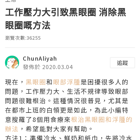
工作壓力大引致黑眼圈 消除黑
眼圈嘅方法
瀏覽次數:36255
ChunAliyah
追蹤
發佈於 2020.03.04
現在，
黑眼圈
和
眼部浮腫
是困擾很多人的
問題，工作壓力大、生活不規律導致眼部
問題很難根治。這種情況很普見，尤其是
在都市上班的白領更是如此，為此小編特
意搜羅了8個用食療來
根治黑眼圈和浮腫的
辦法
，希望能對大家有幫助。
方法1：準備冷水、鮮奶和紙巾，先將冷水