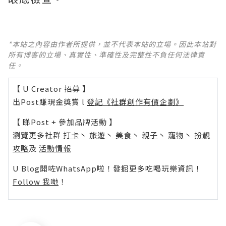
*本站之內容由作者所提供，並不代表本站的立場。因此本站對
所有博客的立場、真實性、準確性及完整性不負任何法律責
任。
【 U Creator 招募 】
出Post賺現金獎賞 l
登記《社群創作有價企劃》
【 睇Post + 參加品牌活動 】
瀏覽更多社群
打卡
丶
旅遊
丶
美食
丶
親子
丶
寵物
丶
扮靚
攻略
及
活動情報
U Blog開咗WhatsApp啦！發掘更多吃喝玩樂資訊！
Follow 我哋
！