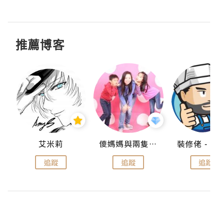
推薦博客
點滴
艾米莉
儍媽媽與兩隻小魔怪之家
追蹤
追蹤
追蹤