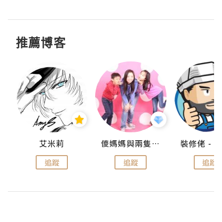
推薦博客
點滴
艾米莉
儍媽媽與兩隻小魔怪之家
追蹤
追蹤
追蹤