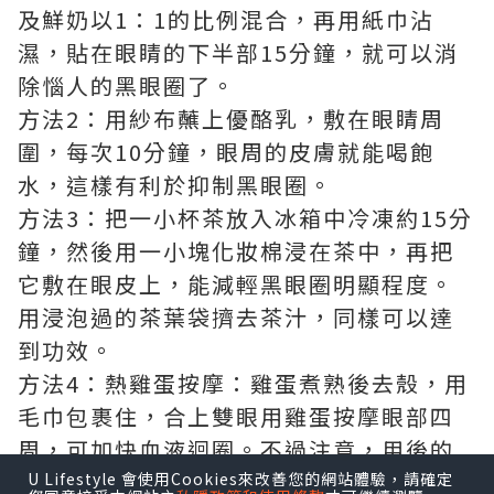
及鮮奶以1：1的比例混合，再用紙巾沾
濕，貼在眼睛的下半部15分鐘，就可以消
除惱人的黑眼圈了。
方法2：用紗布蘸上優酪乳，敷在眼睛周
圍，每次10分鐘，眼周的皮膚就能喝飽
水，這樣有利於抑制黑眼圈。
方法3：把一小杯茶放入冰箱中冷凍約15分
鐘，然後用一小塊化妝棉浸在茶中，再把
它敷在眼皮上，能減輕黑眼圈明顯程度。
用浸泡過的茶葉袋擠去茶汁，同樣可以達
到功效。
方法4：熱雞蛋按摩：雞蛋煮熟後去殼，用
毛巾包裹住，合上雙眼用雞蛋按摩眼部四
周，可加快血液迴圈。不過注意，用後的
雞蛋恐怕是不能再吃了。
U Lifestyle 會使用Cookies來改善您的網站體驗，請確定