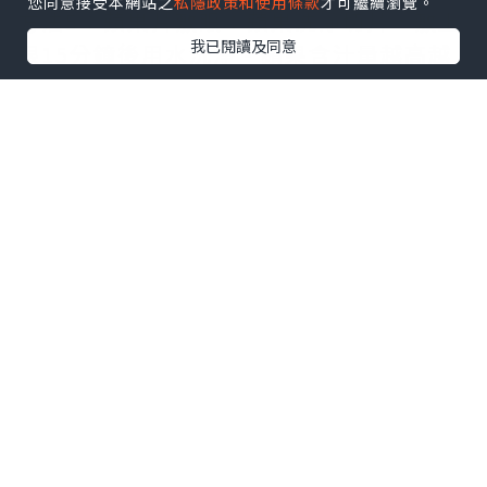
您同意接受本網站之
私隱政策和使用條款
才可繼續瀏覽。
方法5：蘋果片敷眼：蘋果洗淨切片，敷上
我已閱讀及同意
眼15分鐘後用水洗淨。蘋果含汁量越高越
好。至於用過的蘋果片，當然也不能再食
用。
方法6：洗淨馬蹄蓮藕，馬蹄刮皮，然後將
蓮藕馬蹄切碎。將材料放入榨汁機，再加2
杯水攪拌。將水隔渣，然後敷眼10分鐘。
方法7：刮土豆皮，然後清洗，切厚片約2
釐米。躺臥，將土豆片敷在眼上，等約5分
鐘，再用清水洗淨。
方法8：蜂粉1茶匙+蜂皇漿1茶匙。混和後
在黑眼圈位置簿簿地敷上一層。1小時後以
清水洗去，每天敷1 次，1星期見效。(說
明：蜂有殺菌作用並具粘性，蜂皇漿含氨
基酸，有漂白作用，且有促進新陳代謝功