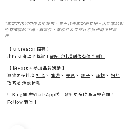
*本站之內容由作者所提供，並不代表本站的立場。因此本站對
所有博客的立場、真實性、準確性及完整性不負任何法律責
任。
【 U Creator 招募 】
出Post賺現金獎賞 l
登記《社群創作有價企劃》
【 睇Post + 參加品牌活動 】
瀏覽更多社群
打卡
丶
旅遊
丶
美食
丶
親子
丶
寵物
丶
扮靚
攻略
及
活動情報
U Blog開咗WhatsApp啦！發掘更多吃喝玩樂資訊！
Follow 我哋
！