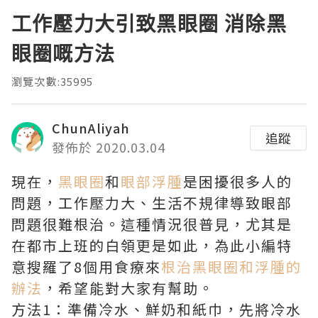
工作壓力大引致黑眼圈 消除黑
眼圈嘅方法
瀏覽次數:35995
ChunAliyah
追蹤
發佈於 2020.03.04
現在，
黑眼圈
和
眼部浮腫
是困擾很多人的
問題，工作壓力大、生活不規律導致眼部
問題很難根治。這種情況很普見，尤其是
在都市上班的白領更是如此，為此小編特
意搜羅了8個用食療來
根治黑眼圈和浮腫的
辦法
，希望能對大家有幫助。
方法1：準備冷水、鮮奶和紙巾，先將冷水