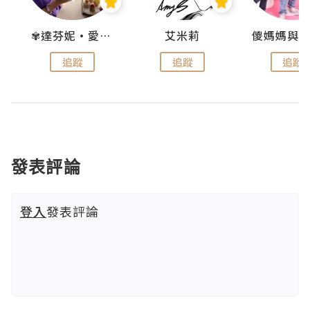
點滴
✾達芬妮•愛孩子•愛生活✾
艾米莉
追蹤
追蹤
追蹤
發表評論
登入
發表評論