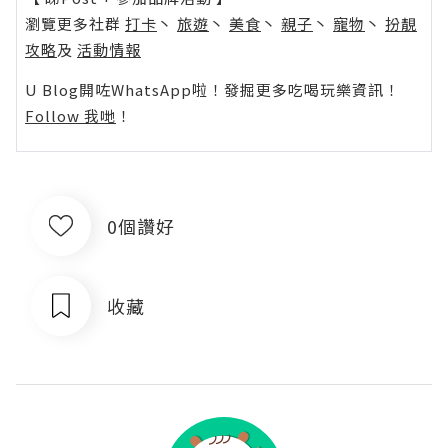
瀏覽更多社群
打卡
丶
旅遊
丶
美食
丶
親子
丶
寵物
丶
扮靚
攻略
及
活動情報
U Blog開咗WhatsApp啦！發掘更多吃喝玩樂資訊！
Follow 我哋
！
0個讚好
收藏