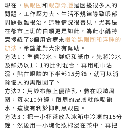
現在，
黑眼圈
和
眼部浮腫
是困擾很多人的
問題，工作壓力大、生活不規律導致眼部
問題很難根治。這種情況很普見，尤其是
在都市上班的白領更是如此，為此小編特
意搜羅了8個用食療來
根治黑眼圈和浮腫的
辦法
，希望能對大家有幫助。
方法1：準備冷水、鮮奶和紙巾，先將冷水
及鮮奶以1：1的比例混合，再用紙巾沾
濕，貼在眼睛的下半部15分鐘，就可以消
除惱人的黑眼圈了。
方法2：用紗布蘸上優酪乳，敷在眼睛周
圍，每次10分鐘，眼周的皮膚就能喝飽
水，這樣有利於抑制黑眼圈。
方法3：把一小杯茶放入冰箱中冷凍約15分
鐘，然後用一小塊化妝棉浸在茶中，再把