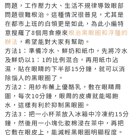
問題，工作壓力大、生活不規律導致眼部
問題很難根治。這種情況很普見，尤其是
在都市上班的白領更是如此，為此小編特
意搜羅了8個用食療來
根治黑眼圈和浮腫的
辦法
，希望能對大家有幫助。
方法1：準備冷水、鮮奶和紙巾，先將冷水
及鮮奶以1：1的比例混合，再用紙巾沾
濕，貼在眼睛的下半部15分鐘，就可以消
除惱人的黑眼圈了。
方法2：用紗布蘸上優酪乳，敷在眼睛周
圍，每次10分鐘，眼周的皮膚就能喝飽
水，這樣有利於抑制黑眼圈。
方法3：把一小杯茶放入冰箱中冷凍約15分
鐘，然後用一小塊化妝棉浸在茶中，再把
它敷在眼皮上，能減輕黑眼圈明顯程度。