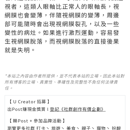
視者，這類人眼軸比正常人的眼軸長，視
網膜也會變薄，伴隨視網膜的變薄，周邊
部可能隨時會出現視網膜裂孔，以及一些
變性的病灶。如果進行激烈運動，容易發
生視網膜脫落，而視網膜脫落的直接後果
就是失明。
*本站之內容由作者所提供，並不代表本站的立場。因此本站對
所有博客的立場、真實性、準確性及完整性不負任何法律責
任。
【 U Creator 招募 】
出Post賺現金獎賞 l
登記《社群創作有價企劃》
【 睇Post + 參加品牌活動 】
瀏覽更多社群
打卡
丶
旅遊
丶
美食
丶
親子
丶
寵物
丶
扮靚