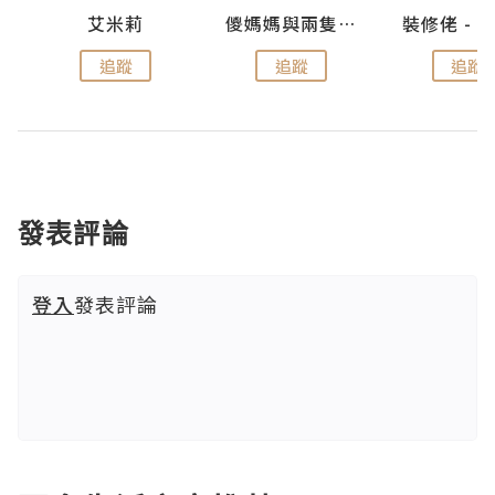
點滴
艾米莉
儍媽媽與兩隻小魔怪之家
追蹤
追蹤
追蹤
發表評論
登入
發表評論