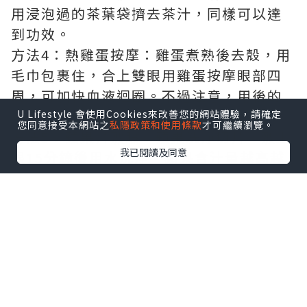
用浸泡過的茶葉袋擠去茶汁，同樣可以達
到功效。
方法4：熱雞蛋按摩：雞蛋煮熟後去殼，用
毛巾包裹住，合上雙眼用雞蛋按摩眼部四
周，可加快血液迴圈。不過注意，用後的
雞蛋恐怕是不能再吃了。
U Lifestyle 會使用Cookies來改善您的網站體驗，請確定
您同意接受本網站之
私隱政策和使用條款
才可繼續瀏覽。
方法5：蘋果片敷眼：蘋果洗淨切片，敷上
我已閱讀及同意
眼15分鐘後用水洗淨。蘋果含汁量越高越
好。至於用過的蘋果片，當然也不能再食
用。
方法6：洗淨馬蹄蓮藕，馬蹄刮皮，然後將
蓮藕馬蹄切碎。將材料放入榨汁機，再加2
杯水攪拌。將水隔渣，然後敷眼10分鐘。
方法7：刮土豆皮，然後清洗，切厚片約2
釐米。躺臥，將土豆片敷在眼上，等約5分