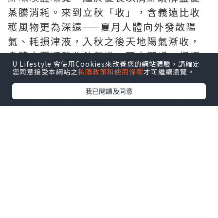
蒸騰消耗。來到立秋「收」，含義遠比收
穫風物更為深遠——夏月人體向外發散陽
氣、耗損津液，入秋之後天地陽氣漸收，
身體亦要順勢收斂氣機、固本潤燥，慢慢
U Lifestyle 會使用Cookies來改善您的網站體驗，請確定
蓄積能量以待冬藏。
您同意接受本網站之
私隱政策和使用條款
才可繼續瀏覽。
我已閱讀及同意
順應「咬秋」與「貼秋膘」的民間節氣智
慧，甬府香港以「立秋為序 · 味收寧波」
為核心，不盲追濃重，而是於清鮮、潤澤
與厚味之間建立次序，收取一季山海之味
的同時，讓味道在豐盈之後復歸從容。總
廚運用寧波菜擅長的發酵、醃漬、乾製及
火候帶來的層層積累，讓天地、食材與食
客和諧呼應的一席秋宴，為由盛而收的季
節掀開序幕。