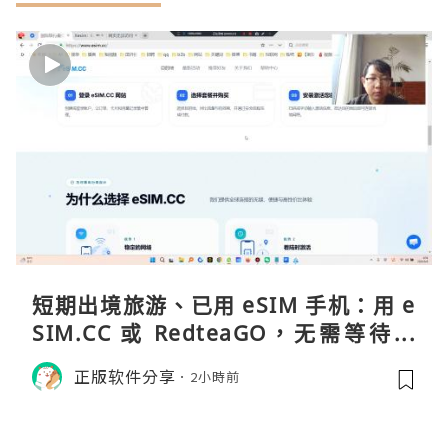
短期出境旅游、已用 eSIM 手机：用 e
SIM.CC 或 RedteaGO，无需等待收
货。需要“当地号码 + 通话短信”（如
正版软件分享
2小時前
打车、外卖、客户联络）：优先 Redt
eaGO（明确提供通话短信套餐）。长