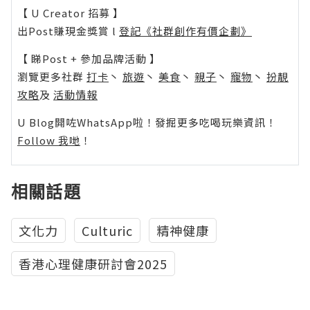
【 U Creator 招募 】
出Post賺現金獎賞 l
登記《社群創作有價企劃》
【 睇Post + 參加品牌活動 】
瀏覽更多社群
打卡
丶
旅遊
丶
美食
丶
親子
丶
寵物
丶
扮靚
攻略
及
活動情報
U Blog開咗WhatsApp啦！發掘更多吃喝玩樂資訊！
Follow 我哋
！
相關話題
文化力
Culturic
精神健康
香港心理健康研討會2025