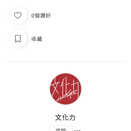
0個讚好
收藏
文化力
追蹤