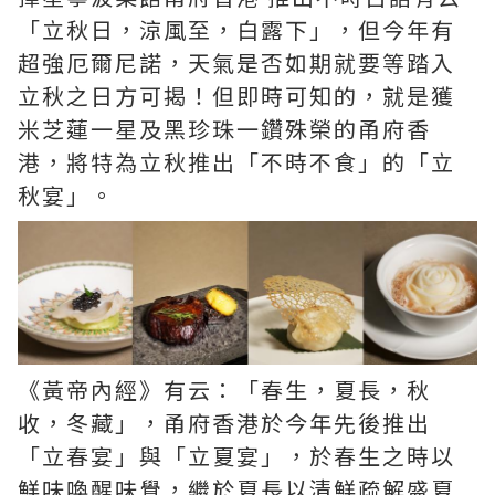
「立秋日，涼風至，白露下」，但今年有
超強厄爾尼諾，天氣是否如期就要等踏入
立秋之日方可揭！但即時可知的，就是獲
米芝蓮一星及黑珍珠一鑽殊榮的甬府香
港，將特為立秋推出「不時不食」的「立
秋宴」。
《黃帝內經》有云：「春生，夏長，秋
收，冬藏」，甬府香港於今年先後推出
「立春宴」與「立夏宴」，於春生之時以
鮮味喚醒味覺，繼於夏長以清鮮疏解盛夏