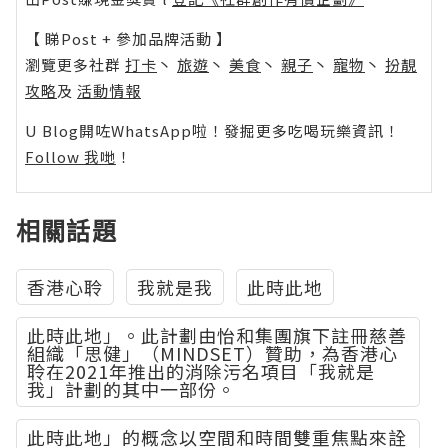
【 睇Post + 參加品牌活動 】
瀏覽更多社群
打卡
丶
旅遊
丶
美食
丶
親子
丶
寵物
丶
扮靚
攻略
及
活動情報
U Blog開咗WhatsApp啦！發掘更多吃喝玩樂資訊！
Follow 我哋
！
相關話題
香港心聆
我就是我
此時此地
此時此地」。此計劃由怡和集團旗下註冊慈善
組織「思健」（MINDSET）贊助，為香港心
聆在2021年推出的消除污名項目「我就是
我」計劃的其中一部份。
此時此地」的概念以空間和時間雙重焦點來詮