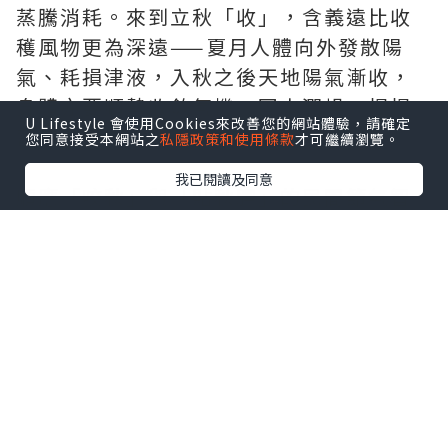
蒸騰消耗。來到立秋「收」，含義遠比收
穫風物更為深遠——夏月人體向外發散陽
氣、耗損津液，入秋之後天地陽氣漸收，
身體亦要順勢收斂氣機、固本潤燥，慢慢
U Lifestyle 會使用Cookies來改善您的網站體驗，請確定
蓄積能量以待冬藏。
您同意接受本網站之
私隱政策和使用條款
才可繼續瀏覽。
我已閱讀及同意
順應「咬秋」與「貼秋膘」的民間節氣智
慧，甬府香港以「立秋為序 · 味收寧波」
為核心，不盲追濃重，而是於清鮮、潤澤
與厚味之間建立次序，收取一季山海之味
的同時，讓味道在豐盈之後復歸從容。總
廚運用寧波菜擅長的發酵、醃漬、乾製及
火候帶來的層層積累，讓天地、食材與食
客和諧呼應的一席秋宴，為由盛而收的季
節掀開序幕。