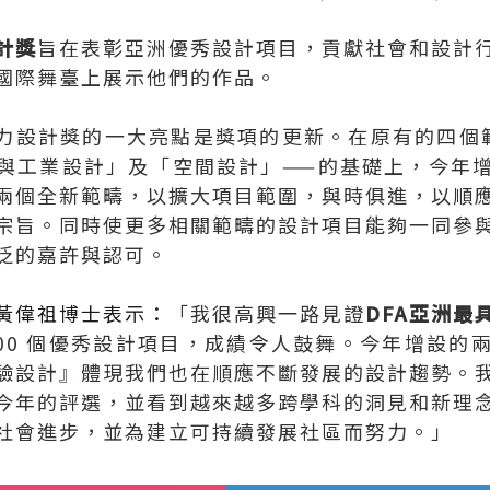
計獎
旨在表彰亞洲優秀設計項目，貢獻社會和設計
國際舞臺上展示他們的作品。
響力設計獎的一大亮點是獎項的更新。在原有的四個
與工業設計」及「空間設計」——的基礎上，今年
兩個全新範疇，以擴大項目範圍，與時俱進，以順
宗旨。同時使更多相關範疇的設計項目能夠一同參
泛的嘉許與認可。
黃偉祖博士表示：
「我很高興一路見證
DFA亞洲最
000 個優秀設計項目，成績令人鼓舞。今年增設的
驗設計
』
體現我們也在順應不斷發展的設計趨勢。
今年的評選，並看到越來越多跨學科的洞見和新理
社會進步，並為建立可持續發展社區而努力。」