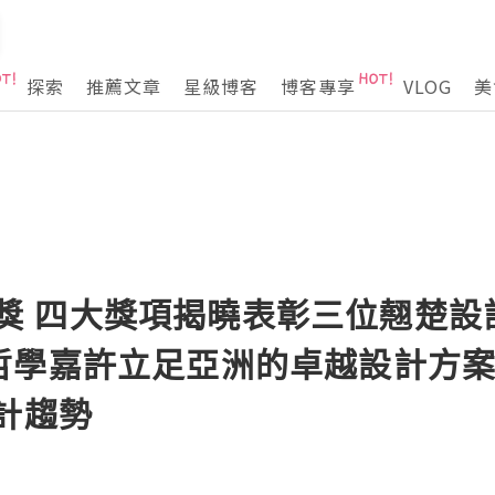
探索
推薦文章
星級博客
博客專享
VLOG
美
A設計獎 四大獎項揭曉表彰三位翹楚
哲學嘉許立足亞洲的卓越設計方
計趨勢