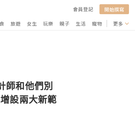
會員登記
開始撰寫
食
旅遊
女生
玩樂
親子
生活
寵物
行山
更多
打卡
設計師和他們別
案增設兩大新範