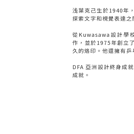
浅葉克己生於1940
探索文字和視覺表達之
從Kuwasawa設計學校(K
作，並於1975年創
久的烙印。他還擁有乒
DFA 亞洲設計終身成
成就。