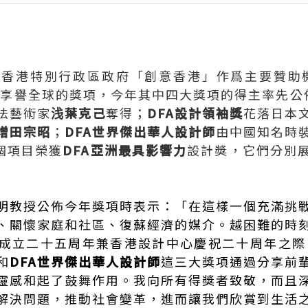
香港特別行政區政府「創意香港」作爲主要贊助機
大享譽全球的獎項，今年其中四大獎項的得主率先公
法藝術家
浅葉克己
奪得；
DFA設計領袖獎
花落日本
增田宗昭
；
DFA世界傑出華人設計師
由中國知名時
個項目榮獲
DFA亞洲最具影響力
設計獎，它們分別
明教授公佈今年獎項時表示：「在這樣一個充滿挑
、關懷家庭和社區、復蘇經濟的媒介。越困難的時
成立二十五周年兼香港設計中心慶祝二十周年之際
和
DFA世界傑出華人設計師
這三大獎項通過分享前
靈感和起了鼓舞作用。我向所有得獎者致敬，而且
解決問題，推動社會變革，進而讓我們欣賞到生活