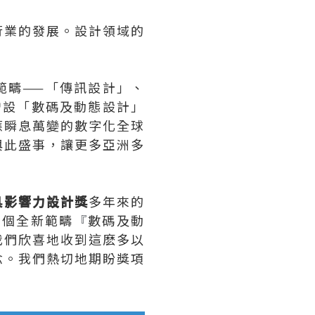
行業的發展。設計領域的
範疇——「傳訊設計」、
增設「數碼及動態設計」
應瞬息萬變的數字化全球
與此盛事，讓更多亞洲多
具影響力設計獎
多年來的
兩個全新範疇
『
數碼及動
我們欣喜地收到這麽多以
念。我們熱切地期盼獎項