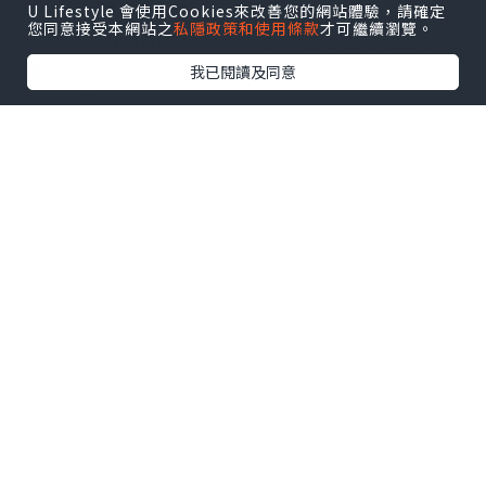
2023
」展覽
U Lifestyle 會使用Cookies來改善您的網站體驗，請確定
您同意接受本網站之
私隱政策和使用條款
才可繼續瀏覽。
③「
AsiaMeets 2023
」研討會及圓桌會
議
我已閱讀及同意
④
專題工作坊
⑤
珠海訪問