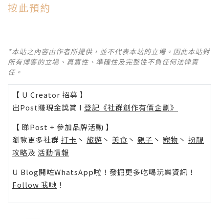
按此預約
*本站之內容由作者所提供，並不代表本站的立場。因此本站對
所有博客的立場、真實性、準確性及完整性不負任何法律責
任。
【 U Creator 招募 】
出Post賺現金獎賞 l
登記《社群創作有價企劃》
【 睇Post + 參加品牌活動 】
瀏覽更多社群
打卡
丶
旅遊
丶
美食
丶
親子
丶
寵物
丶
扮靚
攻略
及
活動情報
U Blog開咗WhatsApp啦！發掘更多吃喝玩樂資訊！
Follow 我哋
！