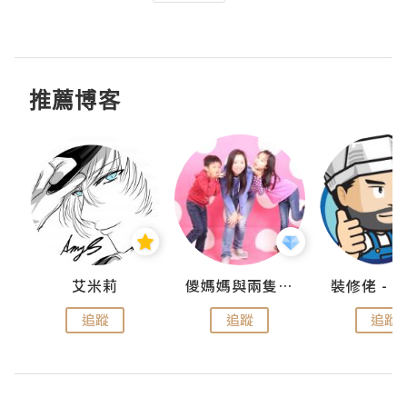
推薦博客
點滴
艾米莉
儍媽媽與兩隻小魔怪之家
追蹤
追蹤
追蹤