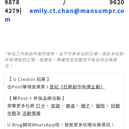
9878 / 9620
4279|
emily.ct.chan@mansumpr.co
m
*本站之內容由作者所提供，並不代表本站的立場。因此本站對
所有博客的立場、真實性、準確性及完整性不負任何法律責
任。
【 U Creator 招募 】
出Post賺現金獎賞 l
登記《社群創作有價企劃》
【 睇Post + 參加品牌活動 】
瀏覽更多社群
打卡
丶
旅遊
丶
美食
丶
親子
丶
寵物
丶
扮靚
攻略
及
活動情報
U Blog開咗WhatsApp啦！發掘更多吃喝玩樂資訊！