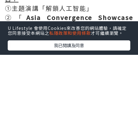
①主題演講「解鎖人工智能」
②「
Asia Convergence Showcase
2023
」展覽
U Lifestyle 會使用Cookies來改善您的網站體驗，請確定
您同意接受本網站之
私隱政策和使用條款
才可繼續瀏覽。
③「
AsiaMeets 2023
」研討會及圓桌會
議
我已閱讀及同意
④
專題工作坊
⑤
珠海訪問