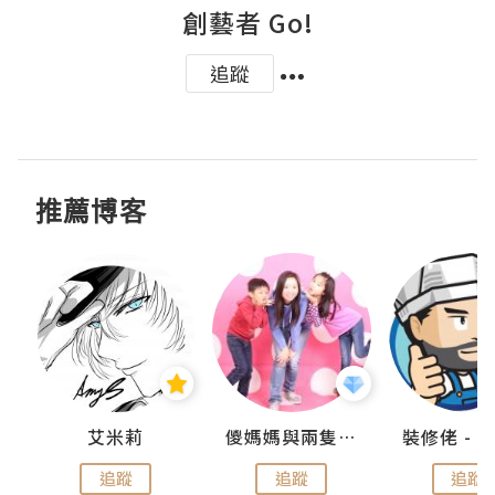
創藝者 Go!
追蹤
推薦博客
點滴
艾米莉
儍媽媽與兩隻小魔怪之家
追蹤
追蹤
追蹤