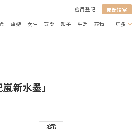
會員登記
開始撰寫
食
旅遊
女生
玩樂
親子
生活
寵物
行山
更多
打卡
紀嵐新水墨」
追蹤