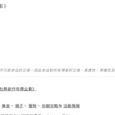
光影》
並不代表本站的立場。因此本站對所有博客的立場、真實性、準確性
社群創作有價企劃》
】
丶
美食
丶
親子
丶
寵物
丶
扮靚攻略
及
活動情報