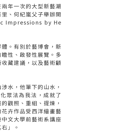
在兩年一次的大型新藝潮
何百里、何紀嵐父子舉辦開
pressions by He
群體。有別於藝博會，新
前瞻性、啟發性展覽。多
術收藏建議，以及藝術顧
山涉水，他筆下的山水，
，化眾法為我法，成就了
然的觀照、重組、提煉，
的花卉作品受西洋繪畫藝
港中文大學前藝術系講座
其右」。