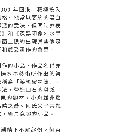
000 年回港，積極投入
風格。他常以簡約的黑白
體派的意味，但同時亦表
式》和《深黑印象》水墨
畫面上隐約出現某些像是
考和感受畫作的含意。
創作的小品，作品名稱亦
發揚水墨藝術所作出的努
法稱為「游絲破墨法」，
墨法，營造山石的質感；
常見的題材，小舟並非點
點睛之妙。何氏父子共融
弦，極具意趣的小品。
新藝潮結下不解緣份。何百