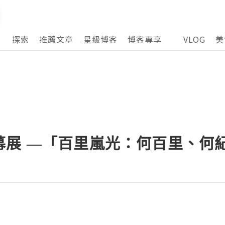
探索
推薦文章
星級博客
博客專享
VLOG
美
幕展 —「百里嵐光：何百里、何