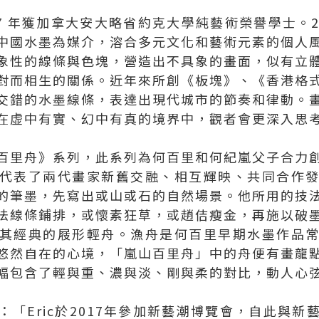
7 年獲加拿大安大略省約克大學純藝術榮譽學士。2
中國水墨為媒介，溶合多元文化和藝術元素的個人
象性的線條與色塊，營造出不具象的畫面，似有立
對而相生的關係。近年來所創《板塊》、《香港格
交錯的水墨線條，表達出現代城市的節奏和律動。
在虚中有實、幻中有真的境界中，觀者會更深入思
百里舟》系列，此系列為何百里和何紀嵐父子合力
代表了兩代畫家新舊交融、相互輝映、共同合作
的筆墨，先寫出或山或石的自然場景。他所用的技
法線條鋪排，或懷素狂草，或趙佶瘦金，再施以破
其經典的屐形輕舟。漁舟是何百里早期水墨作品
悠然自在的心境，「嵐山百里舟」中的舟便有畫龍
幅包含了輕與重、濃與淡、剛與柔的對比，動人心
「Eric於2017年參加新藝潮博覽會，自此與