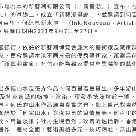
市場為本的新藝潮有限公司（「新藝潮」）宣布，
t Expo）的基礎上，成立「新藝潮畫廊」，並邀請到
何紀嵐新水墨」（Ink Nouveau - Artistic Im
lan）。展覽日期由2021年9月7日至27日。
靈頓街，依託於新藝潮博覽會龐大的藝術家及藏家
家，更會邀請本港不同背景的優秀藝術家，策劃具
「新藝潮畫廊」有信心能為藏家提供專業精準的藝
出多幅山水及花卉作品。何百里着重寫生，多年游
及各家各派的皴擦、渲染、積潑墨技法熔於一爐
界。何氏的山水作品源自真實之景，加上自己對自
陶醉於「何家山水」充滿靈氣的筆情墨韻。何百里
潤、用墨淡雅；牡丹生機盎然；玫瑰清逸恬靜。香
畫作「題材全面，藝術風格多元，技巧精准，無出