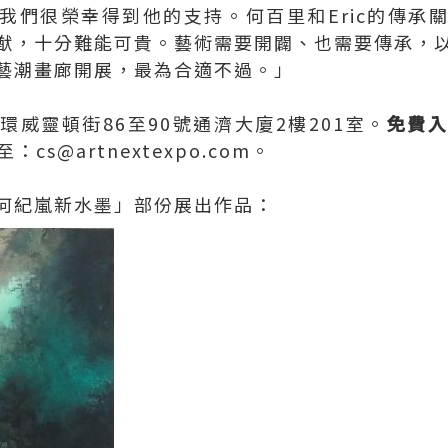
我們很榮幸得到他的支持。何百里和Eric的傳承
猷，十分難能可貴。藝術需要開闢、也需要傳承，
藝潮畫廊開展，最為合適不過。」
威靈頓街86至90號通濟大廈2樓201室。
免費
：cs@artnextexpo.com。
何紀嵐新水墨」部份展出作品：