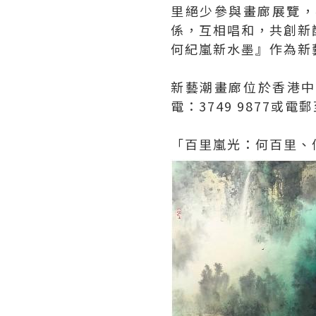
里絕少參與畫廊展覽，
係，互相唱和，共創新
何紀嵐新水墨』作為新
新藝潮畫廊位於香港中環
電：3749 9877或電郵至
「百里嵐光：何百里、