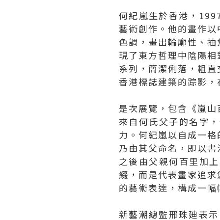
何紀嵐生於香港，199
藝術創作。他的畫作以
色調，畫出輪廓性、抽
現了東方哲理中陰陽相
系列，簡潔俐落，粗直
香港標誌建築的踪影，
是次展覽，包含《嵐山
來自何氏父子的名字，
力。何紀嵐以自成一格
乃由其父命名，即以書
之後由父親何百里加上
綴，而是代表畫家追求
的藝術表達，構成一幅
新藝潮總監邢珠廸表示：