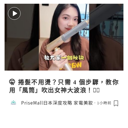
🤫 捲髮不用燙？只需 4 個步驟，教你
用「風筒」吹出女神大波浪！💇‍♀️
PriseMall日本深度攻略 家電美妝
1小時前