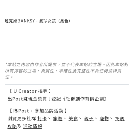
班克斯BANKSY - 氣球女孩（黑色）
*本站之內容由作者所提供，並不代表本站的立場。因此本站對
所有博客的立場、真實性、準確性及完整性不負任何法律責
任。
【 U Creator 招募 】
出Post賺現金獎賞 l
登記《社群創作有價企劃》
【 睇Post + 參加品牌活動 】
瀏覽更多社群
打卡
丶
旅遊
丶
美食
丶
親子
丶
寵物
丶
扮靚
攻略
及
活動情報