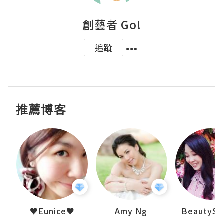
創藝者 Go!
追蹤
推薦博客
h 夏沫
♥Eunice♥
Amy Ng