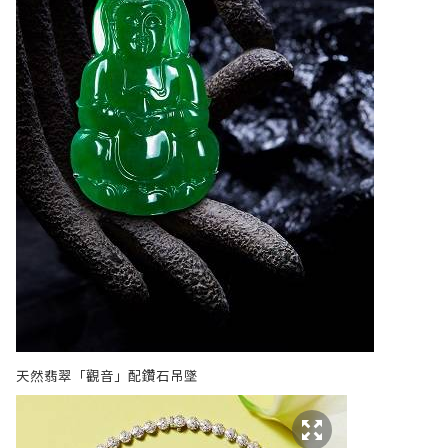
天然翡翠「觀音」配鑽石吊墜