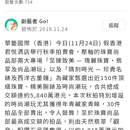
瀏覽次數:734
創藝者 Go!
追蹤
發佈於 2019.11.24
華藝國際（香港）今日(11月24日) 假香港
君悅酒店舉行秋季拍賣會，壓軸的珠寶尚
品部兩大專場「至臻致美 — 瑰麗珠寶‧翡
翠及尚品潮玩」以及「鐫刻時光 — 珍貴名
錶及西洋古董鐘」為藏家甄選出近150件頂
級珠寶、精美腕錶及時尚潮玩，合共總成
交額達約5,840萬港元。本次秋拍特別增設
的時尚潮玩尤其獲得年青藏家青睞，30件
拍品全部賣出，令人鼓舞！至於珠寶尚品
部最高成交額的拍品，則由天然翡翠「觀
音」配鑽石吊墜奪得，以約1,015萬港元的