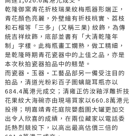
乾隆御窯青花折枝瑞果紋梅瓶器形端正，
青花顏色亮麗，外壁繪有折枝桃實、荔枝
和石榴等「三多」(又稱三果) 紋飾，為傳
統吉祥紋飾，底部並書有「大清乾隆年
制」字樣。此梅瓶畫工嫺熟，做工精細，
是乾隆時期青花瓷器中的上佳之品，亦是
本次秋拍瓷器拍品中的翹楚。
而瓷器•玉器•工藝品部另一備受注目的
拍品，清道光粉彩百子圖螭龍耳瓶亦以
684.4萬港元成交；清雍正仿汝釉浮雕折技
花果紋大海碗亦由現場買家以660.8萬港元
投得；明嘉靖青花庭院嬰戲圖大罐更加交
出令人欣喜的成績，在兩位藏家以電話委
託熱烈競投下，以高出最高估價三倍的