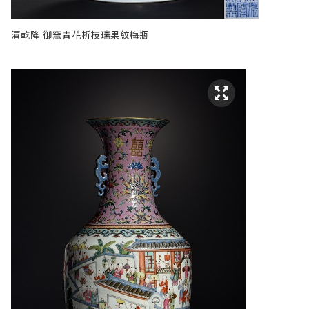
清乾隆 御窯青花折枝瑞果紋梅瓶