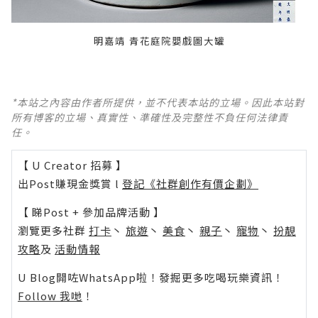
明嘉靖 青花庭院嬰戲圖大罐
*本站之內容由作者所提供，並不代表本站的立場。因此本站對
所有博客的立場、真實性、準確性及完整性不負任何法律責
任。
【 U Creator 招募 】
出Post賺現金獎賞 l
登記《社群創作有價企劃》
【 睇Post + 參加品牌活動 】
瀏覽更多社群
打卡
丶
旅遊
丶
美食
丶
親子
丶
寵物
丶
扮靚
攻略
及
活動情報
U Blog開咗WhatsApp啦！發掘更多吃喝玩樂資訊！
Follow 我哋
！