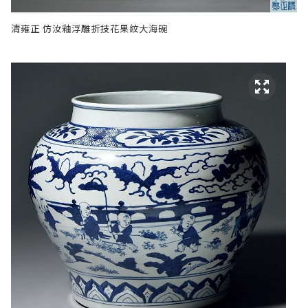
清雍正 仿汝釉浮雕折技花果紋大海碗