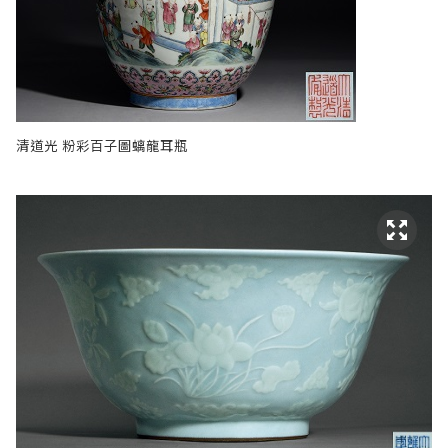
清道光 粉彩百子圖螭龍耳瓶