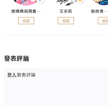
點滴
儍媽媽與兩隻小魔怪之家
艾米莉
追蹤
追蹤
追蹤
發表評論
登入
發表評論