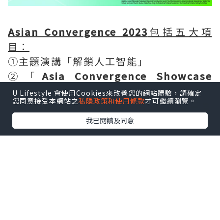
Asian Convergence 2023
包括五大項
目：
①主題演講「解鎖人工智能」
②「
Asia Convergence Showcase
2023
」展覽
U Lifestyle 會使用Cookies來改善您的網站體驗，請確定
您同意接受本網站之
私隱政策和使用條款
才可繼續瀏覽。
③「
AsiaMeets 2023
」研討會及圓桌會
議
我已閱讀及同意
④
專題工作坊
⑤
珠海訪問