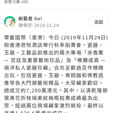
瀏覽次數:489
創藝者 Go!
追蹤
發佈於 2019.11.24
華藝國際（香港）今日 (2019年11月24日)
假香港君悅酒店舉行秋季拍賣會，瓷器•
玉器•工藝品部推出的兩大專場「余香集
— 宮廷及重要藝術珍品」及「稚趣成真 —
南洋私人瓷器珍藏」合共呈獻過百件精緻
古玩，包括瓷器、玉器、青銅器和佛教造
像等各大門類藝術精品，大受藏家歡迎，
總成交約7,200萬港元。其中，以清乾隆御
窯青花折枝瑞果紋梅瓶拍賣成績最為出
眾，經過兩位現場藏家激烈競投，最終以
高達1,026.6萬港元成交。