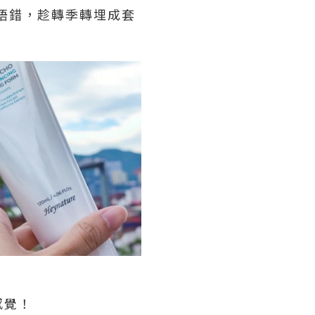
果唔錯，趁轉季轉埋成套
感覺！