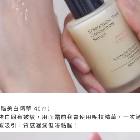
草抗皺美白精華 40ml
夠白同有皺紋，用面霜前我會使用呢枝精華，一次
被吸引，質感濕潤但唔黏膩！