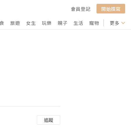
會員登記
開始撰寫
食
旅遊
女生
玩樂
親子
生活
寵物
行山
更多
打卡
追蹤