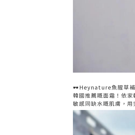
🕶️Heynature魚腥
韓國推薦嘅面霜！依家
敏感同缺水嘅肌膚，用