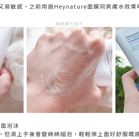
易敏感，之前用過Heynature面膜同爽膚水效
點擊圖片放大
草潔面泡沬
，但濕上手後會變綿綿細泡，輕輕擦上面好舒服嘅