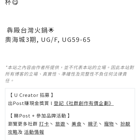
杯😋
犇殿台灣火鍋🌟
奧海城3期, UG/F, UG59-65
*本站之內容由作者所提供，並不代表本站的立場。因此本站對
所有博客的立場、真實性、準確性及完整性不負任何法律責
任。
【 U Creator 招募 】
出Post賺現金獎賞 l
登記《社群創作有價企劃》
【 睇Post + 參加品牌活動 】
瀏覽更多社群
打卡
丶
旅遊
丶
美食
丶
親子
丶
寵物
丶
扮靚
攻略
及
活動情報