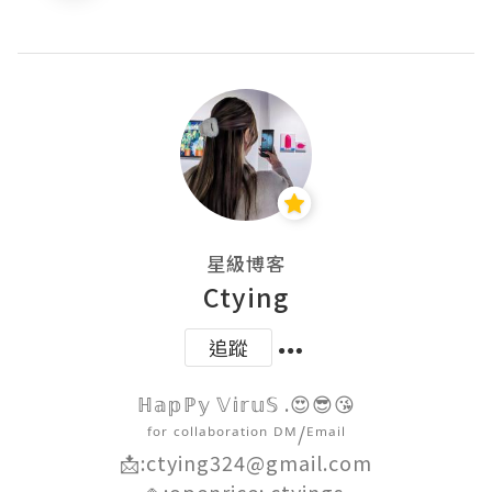
星級博客
Ctying
追蹤
ℍ𝕒𝕡ℙ𝕪 𝕍𝕚𝕣𝕦𝕊 .😍😎😘

ᶠᵒʳ ᶜᵒˡˡᵃᵇᵒʳᵃᵗⁱᵒⁿ ᴰᴹ/ᴱᵐᵃⁱˡ

📩:ctying324@gmail.com

🍚:openrice: ctyings 
