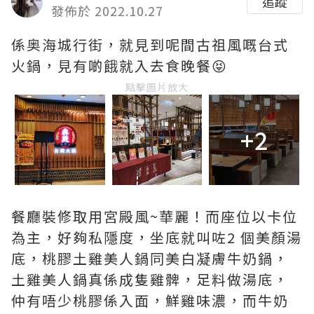
追蹤
發佈於 2022.10.27
係奥海城行街，就見到呢間古祖風嘅台式
火鍋，見有啲餓就入去食晚餐😝
點擊圖片放大
+2
餐廳裝修取用宮殿風~華麗！而座位以卡位
為主，好夠私隱度，坐底就叫咗2 個美顏湯
底，桃膠土雞美人鍋同美白凝膚牛奶鍋，
土雞美人鍋真係成隻雞髀，足料做湯底，
仲有唔少桃膠係入面，鮮雞味濃，而牛奶