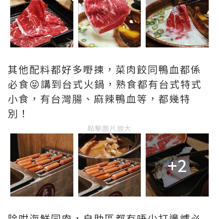
其他配料都好多嘢揀，菜肉餃同鴨血都係
必食😝講到台式火鍋，熟食都有台式特式
小食，有台灣腸、麻辣鴨血等，都幾特
別！
點擊圖片放大
+2
除咁海鮮同肉，自助區都有唔少打邊爐必