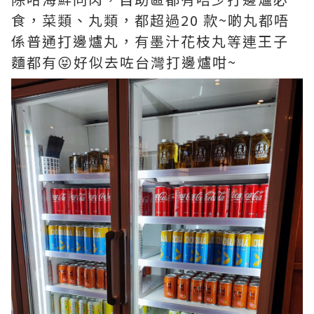
食，菜類、丸類，都超過20 款~啲丸都唔
係普通打邊爐丸，有墨汁花枝丸等連王子
麵都有😝好似去咗台灣打邊爐咁~