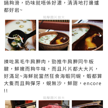
鍋夠滑，奶味就唔係好濃，清清地打邊爐
都好岩~
點擊圖片放大
揀咗黑毛牛肩胛肉，勁推牛肩胛同牛板
腱，鮮嫩而夠牛味，而且片片都大大片，
好滿足~海鮮就當然狂食海蝦同蜆，蝦都算
大隻而且夠彈牙，蜆無沙，鮮甜，encore
!!
點擊圖片放大