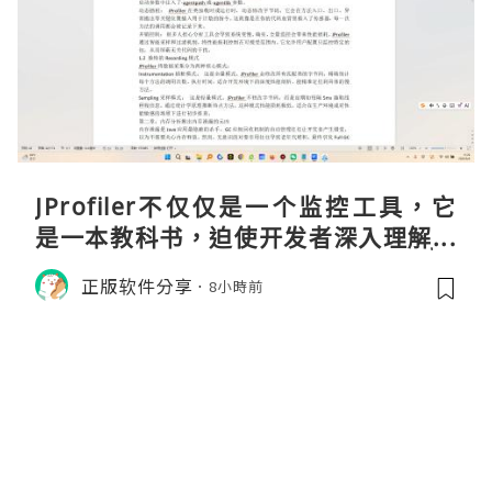
JProfiler不仅仅是一个监控工具，它
是一本教科书，迫使开发者深入理解JV
M的内存模型、垃圾回收机制和并发原
正版软件分享
8小時前
理。通过直观的可视化数据，它将抽象
的性能问题具象化为代码行号。对于一
名追求卓越的Java