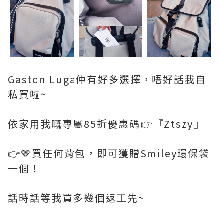
Gaston Luga仲有好多選擇，唔好話我自
私買啦~
依家用我嘅專屬85折優惠碼👉『Ztszy』
👉🤎買任何背包，即可獲贈Smiley環保袋
一個！
話時話等我買多幾個返工先~