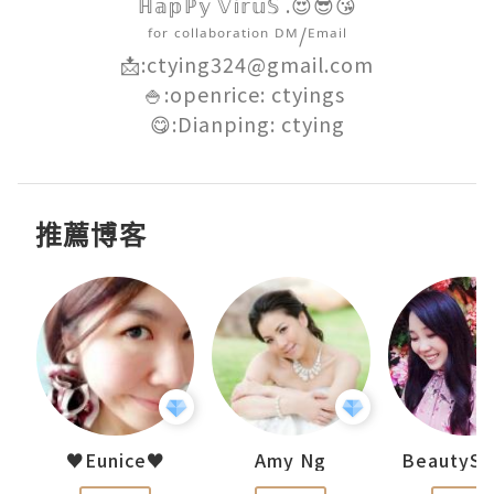
ℍ𝕒𝕡ℙ𝕪 𝕍𝕚𝕣𝕦𝕊 .😍😎😘

ᶠᵒʳ ᶜᵒˡˡᵃᵇᵒʳᵃᵗⁱᵒⁿ ᴰᴹ/ᴱᵐᵃⁱˡ

📩:ctying324@gmail.com

🍚:openrice: ctyings 

😋:Dianping: ctying
推薦博客
h 夏沫
♥Eunice♥
Amy Ng