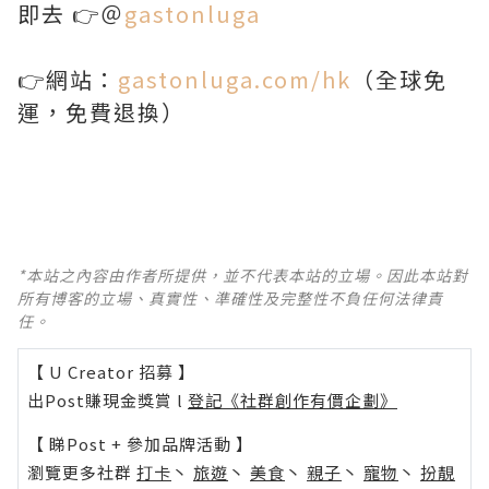
即去 👉＠
gastonluga
👉網站：
gastonluga.com/hk
（全球免
運，免費退換）
*本站之內容由作者所提供，並不代表本站的立場。因此本站對
所有博客的立場、真實性、準確性及完整性不負任何法律責
任。
【 U Creator 招募 】
出Post賺現金獎賞 l
登記《社群創作有價企劃》
【 睇Post + 參加品牌活動 】
瀏覽更多社群
打卡
丶
旅遊
丶
美食
丶
親子
丶
寵物
丶
扮靚