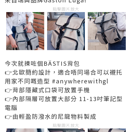
點擊圖片放大
今次就揀咗個BÄSTIS背包
👉北歐簡約設計，適合唔同場合可以襯托
用家不同嘅造型 #anywherewithgl
👉背部隱藏式口袋可放置手機
👉內部隔層可放置大部分 11-13吋筆記型
電腦
👉由輕盈防潑水的尼龍物料製成
點擊圖片放大