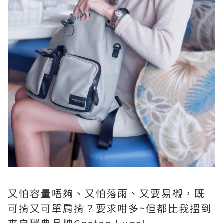
又怕容量唔夠、又怕落雨、又要易襯，既
可揹又可單肩揹？要求咁多~但都比我搵到
來自瑞典品牌Gaston Luga!