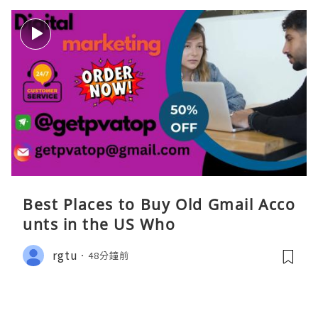
Best Places to Buy Old Gmail Acco
unts in the US Who
rgtu
48分鐘前