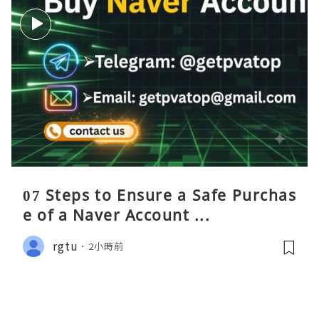
07 Steps to Ensure a Safe Purchas
e of a Naver Account ...
rgtu
2小時前