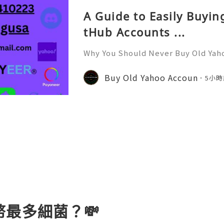
A Guide to Easily Buyi
tHub Accounts ...
Why You Should Never Buy Old Yah
ntinues to be used by millions of 
onal communication, business cor
Buy Old Yahoo Accoun
5小時
ccount recovery. Because of
最多細菌？💸