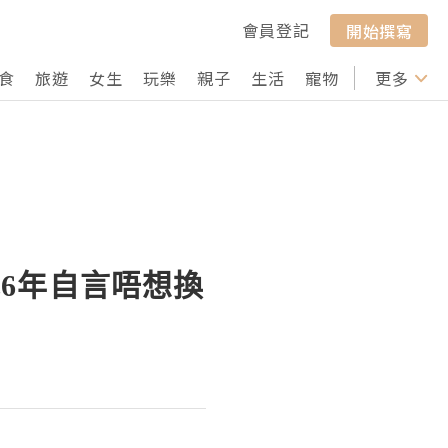
會員登記
開始撰寫
食
旅遊
女生
玩樂
親子
生活
寵物
行山
更多
打卡
6年自言唔想換