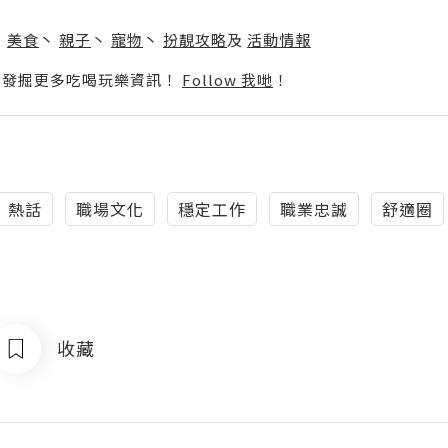
】
丶
美食
丶
親子
丶
寵物
丶
扮靚攻略
及
活動情報
p啦！發掘更多吃喝玩樂資訊！
Follow 我哋
！
熱話
職場文化
穩定工作
職業忠誠
舒適圈
收藏