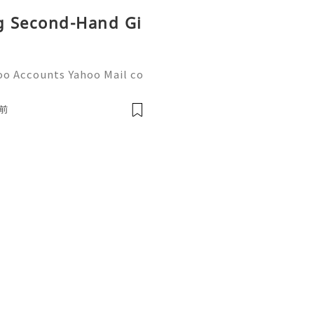
ng Second-Hand Gi
oo Accounts Yahoo Mail co
people worldwide for pers
respondence, and online a
前