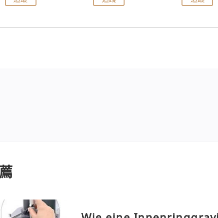
薦
Wie eine Innenringgrav