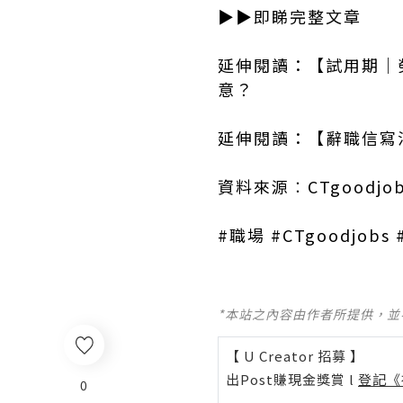
▶▶即睇完整文章
延伸閱讀：【試用期│
意？
延伸閱讀：【辭職信寫
資料來源︰CTgoodjob
#職場 #CTgoodjo
*本站之內容由作者所提供，
【 U Creator 招募 】
出Post賺現金獎賞 l
登記《
0