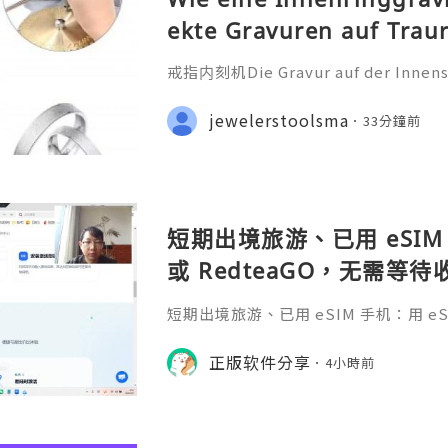
ekte Gravuren auf Trau
戒指内刻机Die Gravur auf der Innensei
ehr als nur eine technische Bearbei
iche Botschaft, die oft ein Datum
jewelerstoolsma
33分鐘前
nderen Satz oder ein Symb
短期出境旅游、已用 eSIM 
或 RedteaGO，无需等
码 + 通话短信”（如打车
短期出境旅游、已用 eSIM 手机：用 eSIM
络）：优先 RedteaGO
等待收货。需要“当地号码 + 通话短
络）：优先 RedteaGO（明确提供
正版软件分享
餐）。长
4小時前
公数字游民，或手机不支持 eSIM：用 
方便在不同国家切换号码与套餐 全球流量卡 ht
o.com/?c=q4apir8k