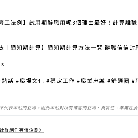
勞工法例】試用期辭職用呢3個理由最好！計算離職
法│通知期計算】通知期計算方法一覽 辭職信信封
s
bs #熱話 #職場文化 #穩定工作 #職業忠誠 #舒適圈
並不代表本站的立場。因此本站對所有博客的立場、真實性、準確性
社群創作有價企劃》