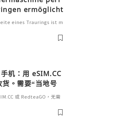
ringen ermöglicht
te eines Traurings ist m
tung. Sie ist eine persönl
, einen Namen, einen beso
手机：用 eSIM.CC
待收货。需要“当地号
、外卖、客户联
.CC 或 RedteaGO，无需
（明确提供通话短信套
信”（如打车、外卖、客户联
通话短信套餐）。长期多国移动办
Xesim，一次收货长期使用，
tps://esim.redteag