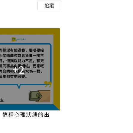
追蹤
+2
e）這種心理狀態的出