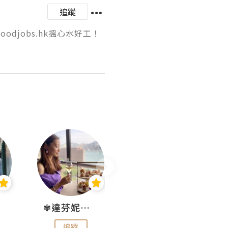
追蹤
djobs.hk搵心水好工！ 
✾達芬妮•愛孩子•愛生活✾
wendysugar享受生活gogogo
追蹤
追蹤