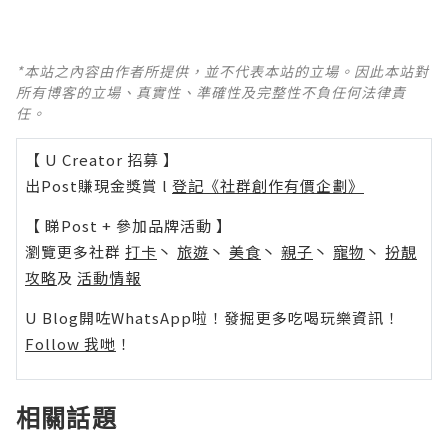
*本站之內容由作者所提供，並不代表本站的立場。因此本站對
所有博客的立場、真實性、準確性及完整性不負任何法律責
任。
【 U Creator 招募 】
出Post賺現金獎賞 l
登記《社群創作有價企劃》
【 睇Post + 參加品牌活動 】
瀏覽更多社群
打卡
丶
旅遊
丶
美食
丶
親子
丶
寵物
丶
扮靚
攻略
及
活動情報
U Blog開咗WhatsApp啦！發掘更多吃喝玩樂資訊！
Follow 我哋
！
相關話題