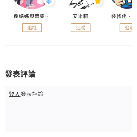
點滴
儍媽媽與兩隻小魔怪之家
艾米莉
追蹤
追蹤
追蹤
發表評論
登入
發表評論