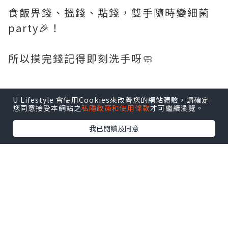
食飯畀錢、搵錢、點錢，雙手隨時變細菌
party🎉！
所以摸完錢記得即刻洗手呀🧼
U Lifestyle 會使用Cookies來改善您的網站體驗，請確定
*本站之內容由作者所提供，並不代表本站的立場。因此本站對
您同意接受本網站之
私隱政策和使用條款
才可繼續瀏覽。
所有博客的立場、真實性、準確性及完整性不負任何法律責
任。
我已閱讀及同意
【 U Creator 招募 】
出Post賺現金獎賞 l
登記《社群創作有價企劃》
【 睇Post + 參加品牌活動 】
瀏覽更多社群
打卡
丶
旅遊
丶
美食
丶
親子
丶
寵物
丶
扮靚
攻略
及
活動情報