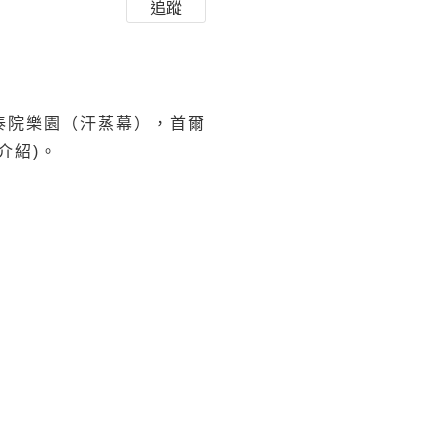
追蹤
有名的梨泰院樂園（汗蒸幕），首爾
介紹)。