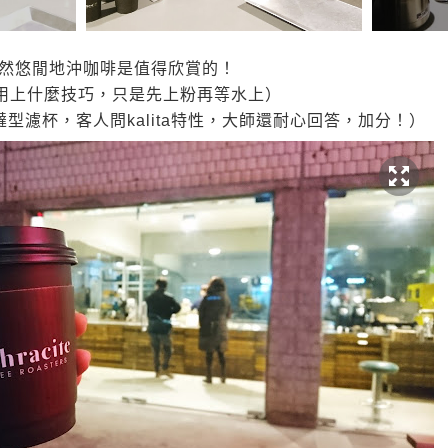
然悠閒地沖咖啡是值得欣賞的！
n沒有用上什麼技巧，只是先上粉再等水上）
蛋撻型濾杯，客人問kalita特性，大師還耐心回答，加分！）