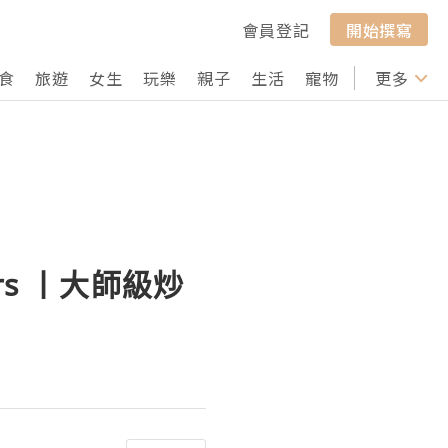
會員登記
開始撰寫
食
旅遊
女生
玩樂
親子
生活
寵物
行山
更多
打卡
ters 丨大師級炒