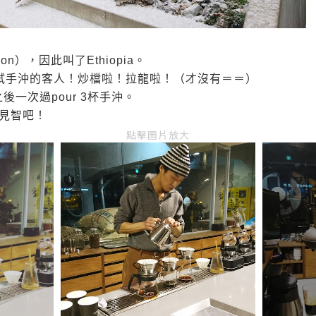
n），因此叫了Ethiopia。
試手沖的客人！炒檔啦！拉龍啦！（才沒有＝＝）
，之後一次過pour 3杯手沖。
見智吧！
點擊圖片放大