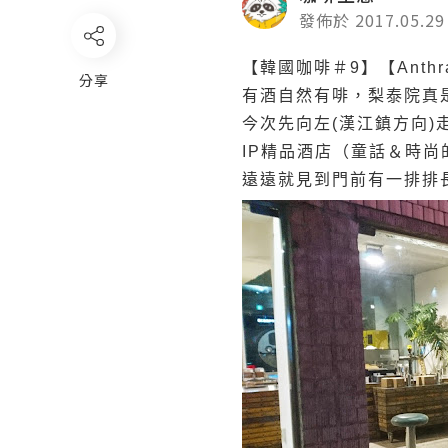
發佈於 2017.05.29
【韓國咖啡＃9】【Anthrac
分享
有酒自然有啡，梨泰院真
今次先向左(漢江鎮方向)走，沿
IP精品酒店（童話＆時尚的
遠遠就見到門前有一排排