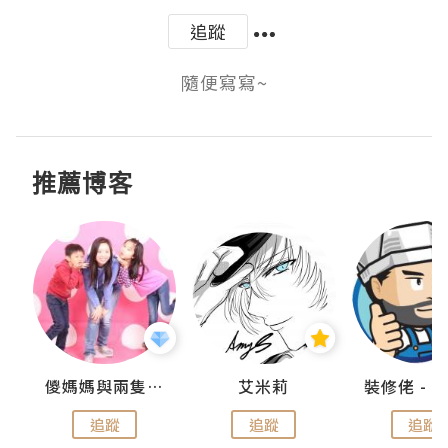
追蹤
隨便寫寫~
推薦博客
點滴
儍媽媽與兩隻小魔怪之家
艾米莉
追蹤
追蹤
追蹤