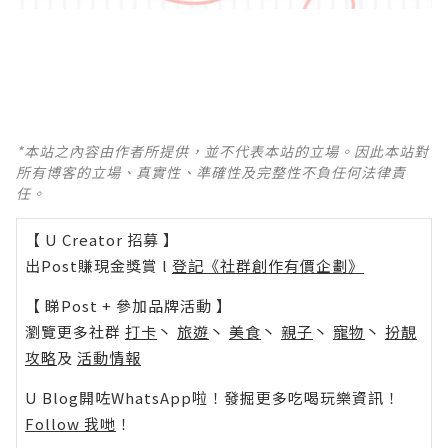
*本站之內容由作者所提供，並不代表本站的立場。因此本站對
所有博客的立場、真實性、準確性及完整性不負任何法律責
任。
【 U Creator 招募 】
出Post賺現金獎賞 l
登記《社群創作有價企劃》
【 睇Post + 參加品牌活動 】
瀏覽更多社群
打卡
丶
旅遊
丶
美食
丶
親子
丶
寵物
丶
扮靚
攻略
及
活動情報
U Blog開咗WhatsApp啦！發掘更多吃喝玩樂資訊！
Follow 我哋
！