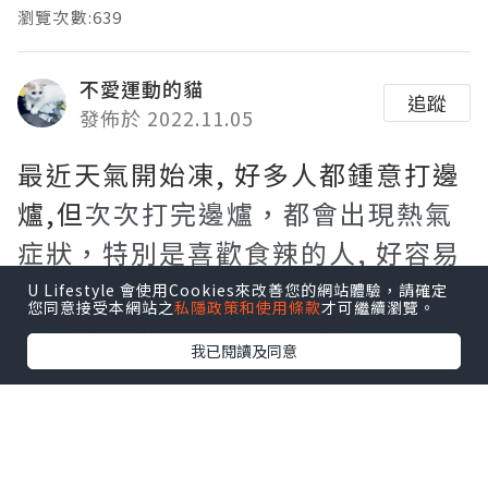
瀏覽次數:639
不愛運動的貓
追蹤
發佈於 2022.11.05
最近天氣開始凍, 好多人都鍾意打邊
爐,但
次次打完邊爐，都會出現熱氣
症狀，特別是喜歡食辣的人, 好容易
引起口乾舌燥、腹疼、腹瀉等問題。
U Lifestyle 會使用Cookies來改善您的網站體驗，請確定
您同意接受本網站之
私隱政策和使用條款
才可繼續瀏覽。
打完邊爐可以試下2款茶飲:
我已閱讀及同意
1.菊花雪梨茶, 菊花有清熱袪火,而雪
梨有生津潤燥的功效
。