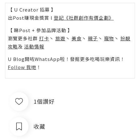
【 U Creator 招募 】
出Post賺現金獎賞 l
登記《社群創作有價企劃》
【 睇Post + 參加品牌活動 】
瀏覽更多社群
打卡
丶
旅遊
丶
美食
丶
親子
丶
寵物
丶
扮靚
攻略
及
活動情報
U Blog開咗WhatsApp啦！發掘更多吃喝玩樂資訊！
Follow 我哋
！
1個讚好
收藏