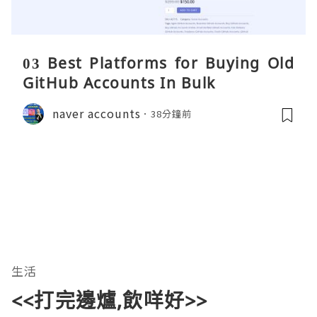
03 Best Platforms for Buying Old
GitHub Accounts In Bulk
naver accounts
38分鐘前
生活
<<打完邊爐,飲咩好>>