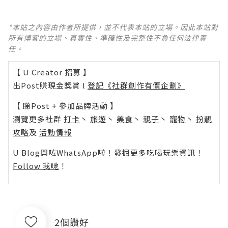
*本站之內容由作者所提供，並不代表本站的立場。因此本站對
所有博客的立場、真實性、準確性及完整性不負任何法律責
任。
【 U Creator 招募 】
出Post賺現金獎賞 l
登記《社群創作有價企劃》
【 睇Post + 參加品牌活動 】
瀏覽更多社群
打卡
丶
旅遊
丶
美食
丶
親子
丶
寵物
丶
扮靚
攻略
及
活動情報
U Blog開咗WhatsApp啦！發掘更多吃喝玩樂資訊！
Follow 我哋
！
2個讚好