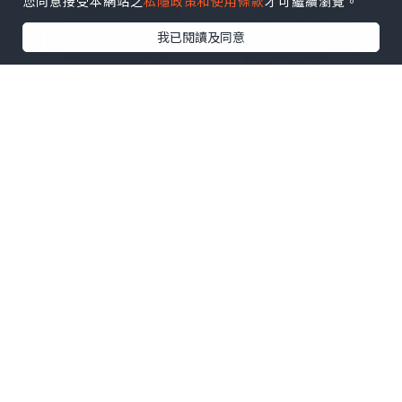
您同意接受本網站之
私隱政策和使用條款
才可繼續瀏覽。
我已閱讀及同意
*本站之內容由作者所提供，並不代表本站的立場。因此本站對
所有博客的立場、真實性、準確性及完整性不負任何法律責
任。
【 U Creator 招募 】
出Post賺現金獎賞 l
登記《社群創作有價企劃》
【 睇Post + 參加品牌活動 】