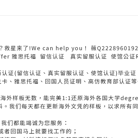
来了!We can help you！ 薇Q2228960
er 雅思托福 留信认证 真实留服认证 使馆公证Ryers
学历认证(留信认证、真实留服认证、使馆认证)毕业
、学生卡、雅思托福、回国人员证明、高仿教育部认证
外样板无数，能完美1:1还原海外各国大学degree
等毕业材料。我们每天都在更新海外文凭的样板，以求所
，我们都能竭诚为您服务：
或者回国马上就要找工作的；