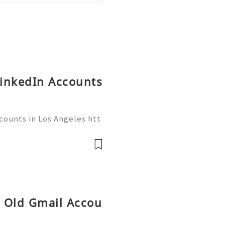
LinkedIn Accounts
counts in Los Angeles htt
👇🏾✦── ●👇🏾✦── ●👇🏾✦
gmail.com ●👇🏾●── ●👇🏾
─ ●👇🏾 ➤Website: smmt
 Old Gmail Accou