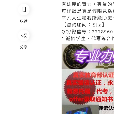
有雄厚的實力，專業的
可详談是真是假眼見爲
平凡人生盡我所能助您
收藏
【咨询顾问：Ella】
QQ/微信号：2228960
* 诚招学生、代写等合作
分享