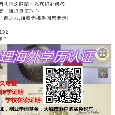
团队諮詢顧問，為您細心解答
實，讓您真正放心
一臂之力,讓我們攜手圓您夢想!
192
 *