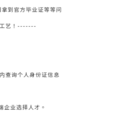
利拿到官方毕业证等等问
！-------
内查询个人身份证信息
高端企业选择人才。