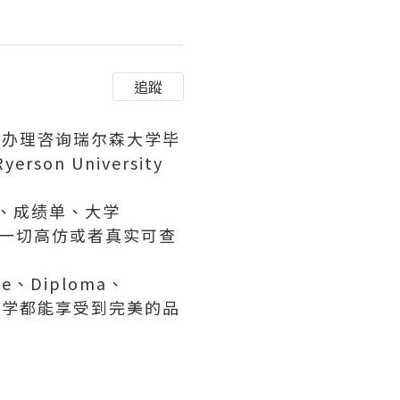
追蹤
192办理咨询瑞尔森大学毕
on University
证、成绩单、大学
等一切高仿或者真实可查
、Diploma、
有同学都能享受到完美的品