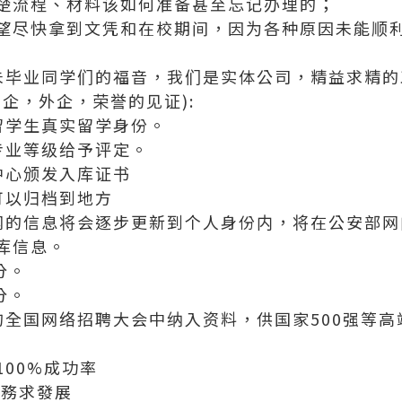
楚流程、材料该如何准备甚至忘记办理的；
望尽快拿到文凭和在校期间，因为各种原因未能顺
科和未毕业同学们的福音，我们是实体公司，精益求精的工艺
企，外企，荣誉的见证):
留学生真实留学身份。
专业等级给予评定。
中心颁发入库证书
可以归档到地方
网的信息将会逐步更新到个人身份内，将在公安部网
库信息。
分。
分。
的全国网络招聘大会中纳入资料，供国家500强等
00%成功率
服務求發展