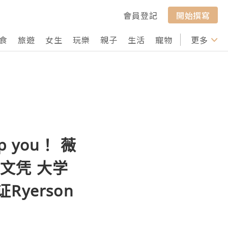
會員登記
開始撰寫
食
旅遊
女生
玩樂
親子
生活
寵物
行山
更多
打卡
 you！ 薇
单文凭 大学
Ryerson