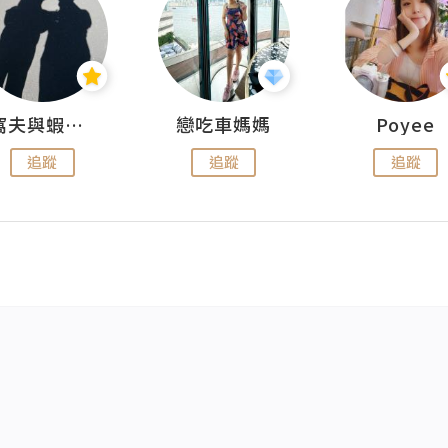
窩夫與蝦子餅
戀吃車媽媽
Poyee
追蹤
追蹤
追蹤