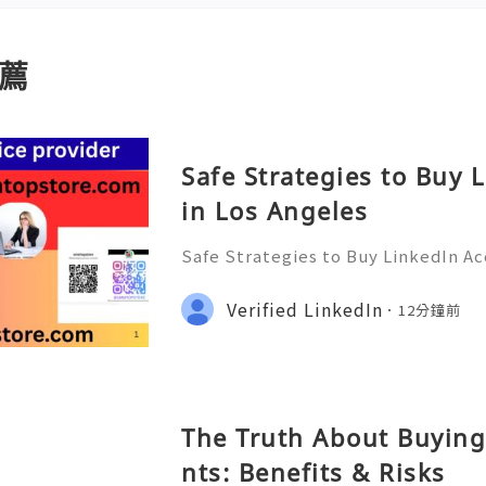
薦
Safe Strategies to Buy 
in Los Angeles
Safe Strategies to Buy LinkedIn Ac
ps://smmtopstore.com/ ●👇🏾── ●
── ●👇🏾✦── ●👇🏾 ➤Email : s..e@
Verified LinkedIn
12分鐘前
●── ●👇🏾●── ●👇🏾●── ●👇🏾●─
opst
The Truth About Buying
nts: Benefits & Risks