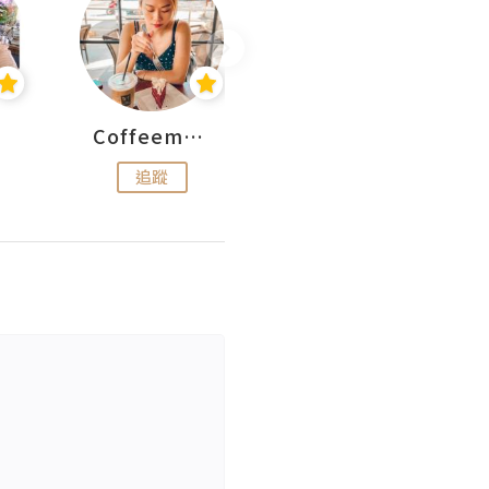
Coffeemeetjojo
艾華斯@鄭大小姐工房
追蹤
追蹤