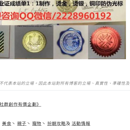
並不代表本站的立場。因此本站對所有博客的立場、真實性、準確性
社群創作有價企劃》
】
丶
美食
丶
親子
丶
寵物
丶
扮靚攻略
及
活動情報