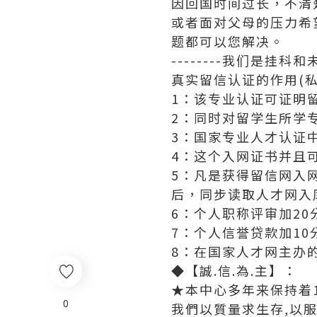
因回国时间过长，不清
或者面对父母的压力希
题都可以您解决。
--------我们是挂
真实留信认证的作用(私
1：该专业认证可证明
2：同时对留学生所学
3：国家专业人才认证
4：这个入网证书并且
5：凡是获得留信网入
后，同步读取人才网入
6：个人职称评审加20
7：个人信誉贷款加10
8：在国家人才网主办
◆【誠.信.為.主】：
★本中心多年来保持着1
0
我們以質量求生存,以