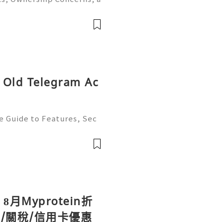
ide 2026) 🌐⚡️🔥✨ INSTANT
🚀 Telegram: @getpvatop
tpvatop
 Old Telegram Ac
e Guide to Features, Sec
t, and Best Practices 💫
ustomer Support 💫💎💲💫
💫💎💲💫🌐✨💎Te
】8月Myprotein折
/關稅/信用卡優惠