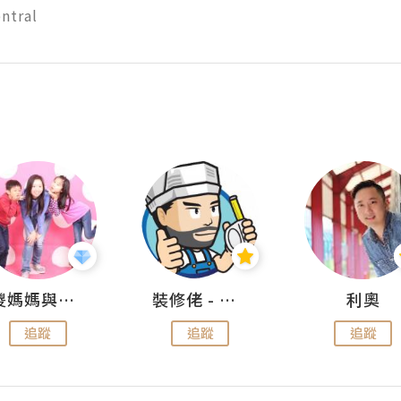
ntral 
儍媽媽與兩隻小魔怪之家
裝修佬 - 香港一站式網上裝修平台
利奧
追蹤
追蹤
追蹤