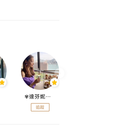
✾達芬妮•愛孩子•愛生活✾
wendysugar享受生活gogogo
追蹤
追蹤