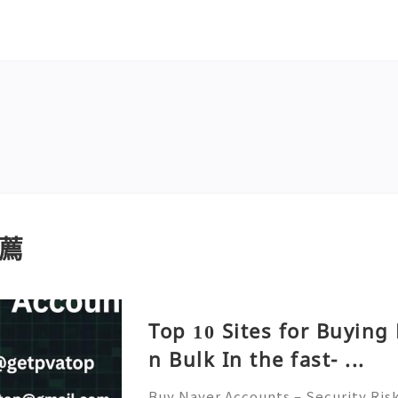
薦
Top 10 Sites for Buying
n Bulk In the fast- ...
Buy Naver Accounts – Security Ris