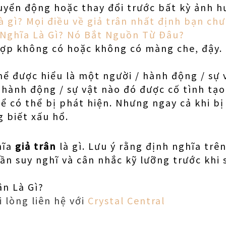
uyển động hoặc thay đổi trước bất kỳ ảnh h
là gì? Mọi điều về giả trân nhất định bạn chư
 Nghĩa Là Gì? Nó Bắt Nguồn Từ Đâu?
hợp không có hoặc không có màng che, đậy.
thể được hiểu là một người / hành động / sự 
 hành động / sự vật nào đó được cố tình tạo
ể có thể bị phát hiện. Nhưng ngay cả khi bị
g biết xấu hổ.
hĩa
giả trân
là gì. Lưu ý rằng định nghĩa trê
ần suy nghĩ và cân nhắc kỹ lưỡng trước khi 
ân Là Gì?
i lòng liên hệ với
Crystal Central