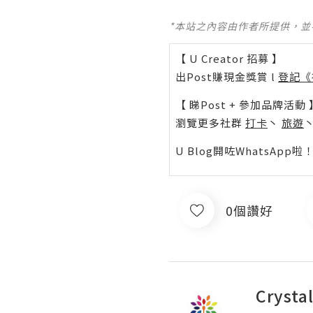
*本站之內容由作者所提供，
【 U Creator 招募 】
出Post賺現金獎賞 l
登記《
【 睇Post + 參加品牌活動 
瀏覽更多社群
打卡
丶
旅遊
U Blog開咗WhatsAp
0個讚好
Crysta