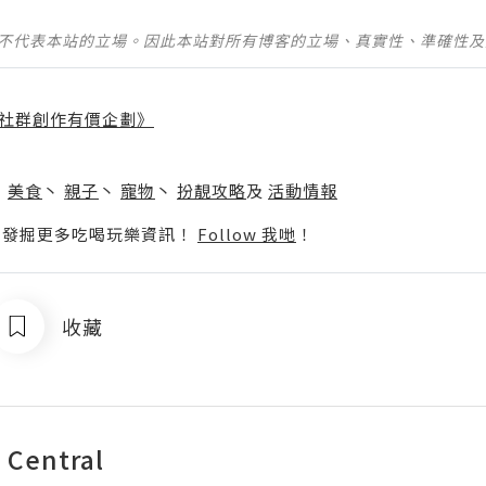
並不代表本站的立場。因此本站對所有博客的立場、真實性、準確性
社群創作有價企劃》
】
丶
美食
丶
親子
丶
寵物
丶
扮靚攻略
及
活動情報
p啦！發掘更多吃喝玩樂資訊！
Follow 我哋
！
收藏
l Central