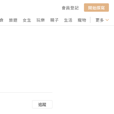
會員登記
開始撰寫
食
旅遊
女生
玩樂
親子
生活
寵物
行山
更多
打卡
追蹤