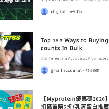
nd Safe Alternatives (Complete Gu
REPLY GUARANTEED ✨🔥⚡️🌐 ⚡️📱💬
xbgtfuh
9分鐘前
⚡️📢👤🔔 Telegram Username: @ge
Top 15# Ways to Buying
counts In Bulk
Old Telegram Accounts: A Complet
urity, Privacy, Account Managemen
💎💲💫🌐✨💎Fast & Reliable 24/7 C
gmail accounat
42分鐘前
🌐✨💎WhatsApp :+1 (506) 541-7768 
【Myprotein優惠碼2026
扣碼首購5折/乳清蛋白推薦