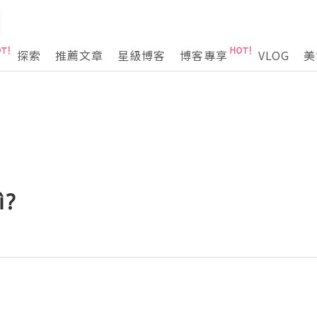
探索
推薦文章
星級博客
博客專享
VLOG
美
ì?