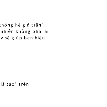
không hề giả trân".
 nhiên không phải ai
ây sẽ giúp bạn hiểu
iả tạo" trên