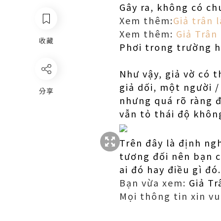
Gây ra, không có ch
Xem thêm:
Giả trân 
Xem thêm:
Giả Trân
收藏
Phơi trong trường 
Như vậy, giả vờ có 
giả dối, một người /
分享
nhưng quá rõ ràng đ
vẫn tỏ thái độ khôn
Trên đây là định ng
tương đối nên bạn c
ai đó hay điều gì đó.
Bạn vừa xem:
Giả Tr
Mọi thông tin xin vu