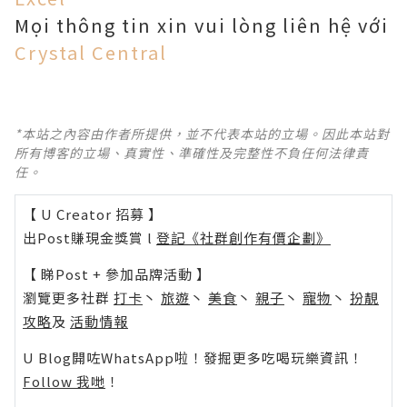
Mọi thông tin xin vui lòng liên hệ với
Crystal Central
*本站之內容由作者所提供，並不代表本站的立場。因此本站對
所有博客的立場、真實性、準確性及完整性不負任何法律責
任。
【 U Creator 招募 】
出Post賺現金獎賞 l
登記《社群創作有價企劃》
【 睇Post + 參加品牌活動 】
瀏覽更多社群
打卡
丶
旅遊
丶
美食
丶
親子
丶
寵物
丶
扮靚
攻略
及
活動情報
U Blog開咗WhatsApp啦！發掘更多吃喝玩樂資訊！
Follow 我哋
！