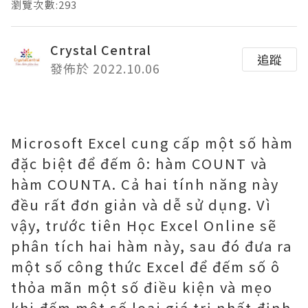
瀏覽次數:293
Crystal Central
追蹤
發佈於 2022.10.06
Microsoft Excel cung cấp một số hàm
đặc biệt để đếm ô: hàm COUNT và
hàm COUNTA. Cả hai tính năng này
đều rất đơn giản và dễ sử dụng. Vì
vậy, trước tiên Học Excel Online sẽ
phân tích hai hàm này, sau đó đưa ra
một số công thức Excel để đếm số ô
thỏa mãn một số điều kiện và mẹo
khi đếm một số loại giá trị nhất định.