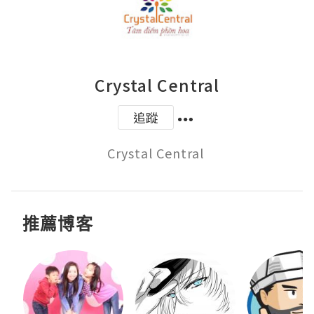
Crystal Central
追蹤
Crystal Central 
推薦博客