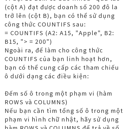
(cột A) đạt được doanh số 200 đô la
trở lên (cột B), bạn có thể sử dụng
công thức COUNTIFS sau:
= COUNTIFS (A2: A15, "Apple", B2:
B15, "> = 200")
Ngoài ra, để làm cho công thức
COUNTIFS của bạn linh hoạt hơn,
bạn có thể cung cấp các tham chiếu
ô dưới dạng các điều kiện:
Đếm số ô trong một phạm vi (hàm
ROWS và COLUMNS)
Nếu bạn cần tìm tổng số ô trong một
phạm vi hình chữ nhật, hãy sử dụng
hàm ROWS và COLUMNS để trả về số