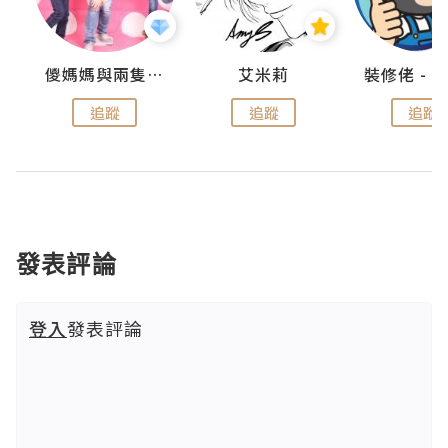
點滴
儍媽媽與兩隻小魔怪之家
艾米莉
追蹤
追蹤
追蹤
發表評論
登入
發表評論