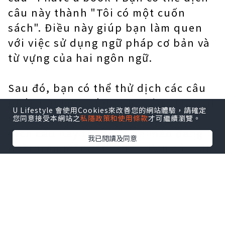
câu này thành "Tôi có một cuốn
sách". Điều này giúp bạn làm quen
với việc sử dụng ngữ pháp cơ bản và
từ vựng của hai ngôn ngữ.
Sau đó, bạn có thể thử dịch các câu
phức tạp hơn, ví dụ như câu "The cat
U Lifestyle 會使用Cookies來改善您的網站體驗，請確定
is sitting on the mat". Bạn có thể
您同意接受本網站之
私隱政策和使用條款
才可繼續瀏覽。
dịch câu này thành "Con mèo đang
我已閱讀及同意
ngồi trên mặt đất". Việc dịch các câu
phức tạp hơn giúp bạn cải thiện kỹ
năng dịch của mình và tự tin hơn
trong việc sử dụng ngữ pháp và từ
vựng của hai ngôn ngữ.