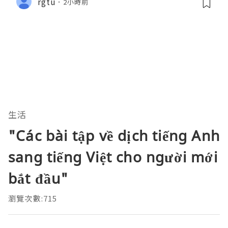
rgtu
2小時前
生活
"Các bài tập về dịch tiếng Anh
sang tiếng Việt cho người mới
bắt đầu"
瀏覽次數:715