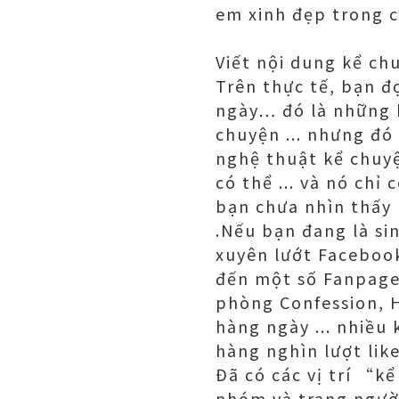
em xinh đẹp trong cô
Viết nội dung kể ch
Trên thực tế, bạn đ
ngày… đó là những b
chuyện ... nhưng đó
nghệ thuật kể chuy
có thể ... và nó chỉ 
bạn chưa nhìn thấy 
.Nếu bạn đang là si
xuyên lướt Facebook
đến một số Fanpage 
phòng Confession, 
hàng ngày ... nhiều 
hàng nghìn lượt like
Đã có các vị trí “k
nhóm và trang ngườ