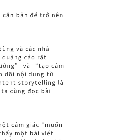
g căn bản để trở nên
 dùng và các nhà
 quảng cáo rất
 tưởng” và “tạo cảm
o dõi nội dung từ
tent storytelling là
 ta cùng đọc bài
 một cảm giác "muốn
thấy một bài viết