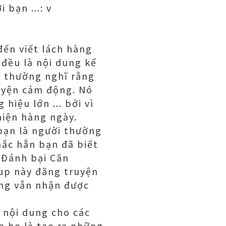
 bạn ...: v
đến viết lách hàng
 đều là nội dung kể
a thường nghĩ rằng
uyện cảm động. Nó
 hiệu lớn ... bởi vì
hiện hàng ngày.
 bạn là người thường
hắc hẳn bạn đã biết
 Đánh bại Căn
up này đăng truyện
hưng vẫn nhận được
 nội dung cho các
 họ là tạo ra những