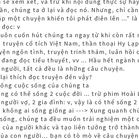
 sẽ xem xét, và trừ khi nội dung thực sự hay
ần, chúng ta ở lại và đọc nó. Nhưng, chỉ cầ
p một chuyện khiến tôi phát điên lên ..." là
 đọc: v
uôn cuốn hút chúng ta ngay từ khi còn rất
truyện cổ tích Việt Nam, thần thoại Hy Lạp .
yện ngôn tình, truyện trinh thám, luân hồi c
đang đọc tiểu thuyết, vv ... Hầu hết ngành 
người, tất cả đều là những câu chuyện.
i lại thích đọc truyện đến vậy?
 sống cuộc sống của chúng ta
ng có thể sống 2 cuộc đời ... trừ phim Hoài 
người vợ, 2 gia đình: v, vậy là có thể sống 
, không ai sống giống ai ---> Xung quanh ch
 sống, chúng ta đều muốn trải nghiệm một 
của người khác và tạo liên tưởng trở thành
của con người… bạn có tò mò về câu chuyệ