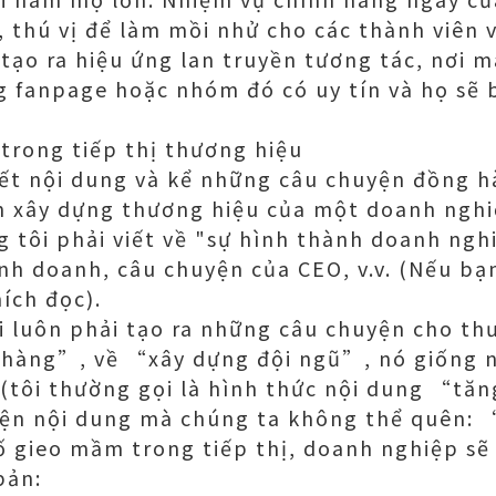
 thú vị để làm mồi nhử cho các thành viên 
tạo ra hiệu ứng lan truyền tương tác, nơi 
g fanpage hoặc nhóm đó có uy tín và họ sẽ 
trong tiếp thị thương hiệu
viết nội dung và kể những câu chuyện đồng 
nh xây dựng thương hiệu của một doanh nghi
g tôi phải viết về "sự hình thành doanh ngh
nh doanh, câu chuyện của CEO, v.v. (Nếu bạn
ích đọc).
i luôn phải tạo ra những câu chuyện cho t
hàng”, về “xây dựng đội ngũ”, nó giống 
 (tôi thường gọi là hình thức nội dung “tăn
yện nội dung mà chúng ta không thể quên:
 gieo mầm trong tiếp thị, doanh nghiệp sẽ 
bản: