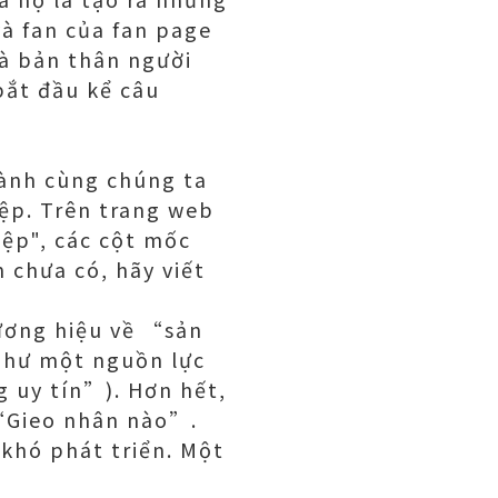
và fan của fan page
mà bản thân người
bắt đầu kể câu
hành cùng chúng ta
ệp. Trên trang web
iệp", các cột mốc
 chưa có, hãy viết
hương hiệu về “sản
như một nguồn lực
g uy tín”). Hơn hết,
 “Gieo nhân nào”.
khó phát triển. Một