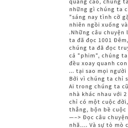
quảng cáo, chúng ta
những gì chúng ta c
"sáng nay tình cờ gặ
nhiên ngồi xuống và
.Những câu chuyện l
ta đã đọc 1001 Đêm, 
chúng ta đã đọc tru
cả "phim", chúng ta 
đều xoay quanh con 
... tại sao mọi ngườ
Bởi vì chúng ta chỉ
Ai trong chúng ta cũ
nhà khác nhau với 2 
chỉ có một cuộc đời
thẳng, bộn bề cuộc
—–> Đọc câu chuyện 
nhã…. Và sự tò mò 