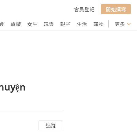
會員登記
開始撰寫
食
旅遊
女生
玩樂
親子
生活
寵物
行山
更多
打卡
Chuyện
追蹤