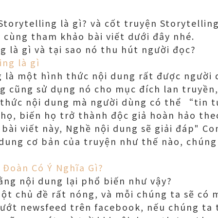
torytelling là gì? và cốt truyện Storytellin
y cùng tham khảo bài viết dưới đây nhé.
g là gì và tại sao nó thu hút người đọc?
ing là gì
g là một hình thức nội dung rất được người
g cũng sử dụng nó cho mục đích lan truyền,
nh thức nội dung mà người dùng có thể “tin
 họ, biến họ trở thành độc giả hoàn hảo the
bài viết này, Nghề nội dung sẽ giải đáp" Con
i dung cơ bản của truyện như thế nào, chúng
 Đoàn Có Ý Nghĩa Gì?
ằng nội dung lại phổ biến như vậy?
ột chủ đề rất nóng, và mỗi chúng ta sẽ có
lướt newsfeed trên facebook, nếu chúng ta 