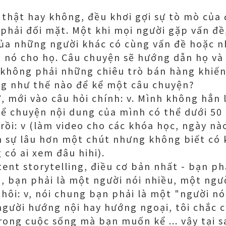
 thật hay không, đều khơi gợi sự tò mò của
phải đối mặt. Một khi mọi người gặp vấn đề
ủa những người khác có cùng vấn đề hoặc n
ết nó cho họ. Câu chuyện sẽ hướng dẫn họ v
hứ không phải những chiêu trò bán hàng khiế
ng như thế nào để kể một câu chuyện?
ừ, mới vào câu hỏi chính: v. Mình không hẳn
kể chuyện nội dung của mình có thể dưới 50
 rồi: v (làm video cho các khóa học, ngày 
 sự lâu hơn một chút nhưng không biết có ki
 có ai xem đâu hihi).
ent storytelling, điều cơ bản nhất - bạn ph
, bạn phải là một người nói nhiều, một ngư
thôi: v, nói chung bạn phải là một "người nó
người hướng nội hay hướng ngoại, tôi chắc 
ong cuộc sống mà bạn muốn kể ... vậy tại 