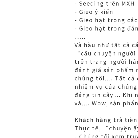
- Seeding trên MXH
- Gieo ý kiến
- Gieo hạt trong các
- Gieo hạt trong đá
......
Và hầu như tất cả c
“câu chuyện người 
trên trang người hâ
đánh giá sản phẩm 
chúng tôi…. Tất cả
nhiệm vụ của chúng 
đáng tin cậy ... Kh
và…. Wow, sản phẩm 
Khách hàng trả tiền
Thực tế, “chuyện ấy
- Chúng tôi xem tru