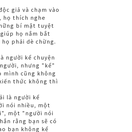
 độc giả và chạm vào
, họ thích nghe
hững bí mật tuyệt
à giúp họ nắm bắt
n họ phải dè chừng.
 là người kể chuyện
 người, nhưng "kể"
nào mình cũng không
ến ​​thức không thì
ải là người kể
ời nói nhiều, một
i", một "người nói
chắn rằng bạn sẽ có
sao bạn không kể