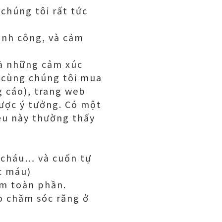
chúng tôi rất tức
ành công, và cảm
à những cảm xúc
i cùng chúng tôi mua
 cáo), trang web
được ý tưởng. Có một
ều này thường thấy
c cháu… và cuốn tự
c máu)
ẩm toàn phần.
o chăm sóc răng ở