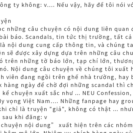
ng ty không: v…. Nếu vậy, hãy để tôi nói với
uyện
ọc những câu chuyện có nội dung liên quan 
ài báo. Scandals, tin tức thị trường, tất cả
 là nội dung cung cấp thông tin, và chúng t
ện sẽ được xây dựng dựa trên những câu ch
có trên những tờ báo lớn, tạp chí lớn, thương
nó. Nội dung câu chuyện về chúng tôi xuất 
nh viên đang ngồi trên ghế nhà trường, hay
 hàng ngày để chờ đợi những scandal thì c
kể chuyện xuất sắc như ... NEU Confession,
Hy vọng Việt Nam…. Những fanpage hay gro
khi chỉ là truyện "giả", không có thật ... n
 sau khi đăng: v
ể chuyện nội dung” xuất hiện trên các nhóm
i hâm mộ lớn. Nhiệm vụ chính hàng ngày của