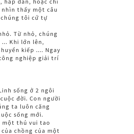
, hấp dẫn, hoặc chỉ
n nhìn thấy một câu
 chúng tôi cứ tự
 nhỏ. Từ nhỏ, chúng
.. Khi lớn lên,
huyển kiếp .... Ngay
công nghiệp giải trí
Linh sống ở 2 ngôi
2 cuộc đời. Con người
úng ta luôn căng
cuộc sống mới.
 một thú vui tao
n của chồng của một