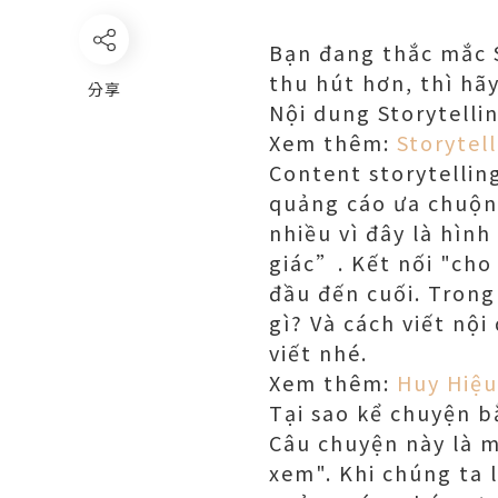
Bạn đang thắc mắc S
thu hút hơn, thì hã
分享
Nội dung Storytellin
Xem thêm:
Storytell
Content storytellin
quảng cáo ưa chuộn
nhiều vì đây là hì
giác”. Kết nối "cho
đầu đến cuối. Trong 
gì? Và cách viết nộ
viết nhé.
Xem thêm:
Huy Hiệu
Tại sao kể chuyện b
Câu chuyện này là m
xem". Khi chúng ta 