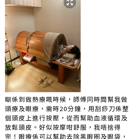
瞓係到做熱療嘅時候，師傅同時間幫我做
頭療及眼療，需時20分鐘，用刮痧刀係整
個頭皮上進行按壓，從而幫助血液循環及
放鬆頭皮。好似按摩咁舒服，我唔捨得
完！眼療係可以幫助去除黑眼圈及眼袋，