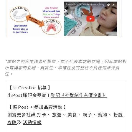
*本站之內容由作者所提供，並不代表本站的立場。因此本站對
所有博客的立場、真實性、準確性及完整性不負任何法律責
任。
【 U Creator 招募 】
出Post賺現金獎賞 l
登記《社群創作有價企劃》
【 睇Post + 參加品牌活動 】
瀏覽更多社群
打卡
丶
旅遊
丶
美食
丶
親子
丶
寵物
丶
扮靚
攻略
及
活動情報