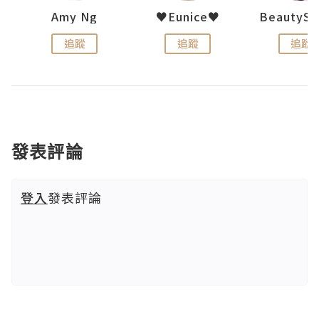
h 夏沫
Amy Ng
♥Eunice♥
追蹤
追蹤
追蹤
發表評論
登入
發表評論