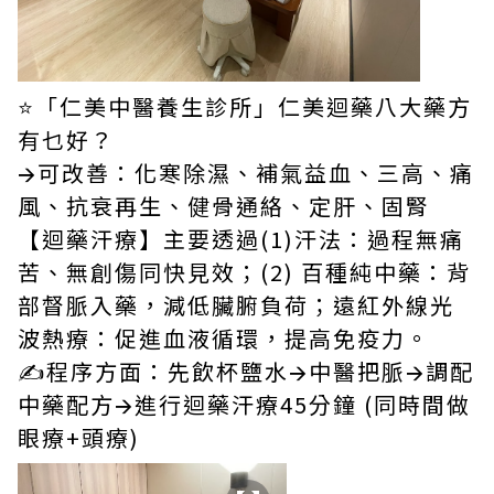
⭐「仁美中醫養生診所」仁美迴藥八大藥方
有乜好？
🡪可改善：化寒除濕、補氣益血、三高、痛
風、抗衰再生、健骨通絡、定肝、固腎
【迴藥汗療】主要透過(1)汗法：過程無痛
苦、無創傷同快見效；(2) 百種純中藥：背
部督脈入藥，減低臟腑負荷；遠紅外線光
波熱療：促進血液循環，提高免疫力。
✍️程序方面：先飲杯鹽水🡪中醫把脈🡪調配
中藥配方🡪進行迴藥汗療45分鐘 (同時間做
眼療+頭療)