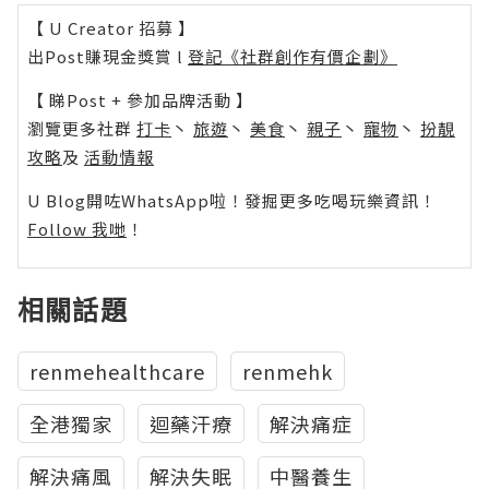
【 U Creator 招募 】
出Post賺現金獎賞 l
登記《社群創作有價企劃》
【 睇Post + 參加品牌活動 】
瀏覽更多社群
打卡
丶
旅遊
丶
美食
丶
親子
丶
寵物
丶
扮靚
攻略
及
活動情報
U Blog開咗WhatsApp啦！發掘更多吃喝玩樂資訊！
Follow 我哋
！
相關話題
renmehealthcare
renmehk
全港獨家
迴藥汗療
解決痛症
解決痛風
解決失眠
中醫養生