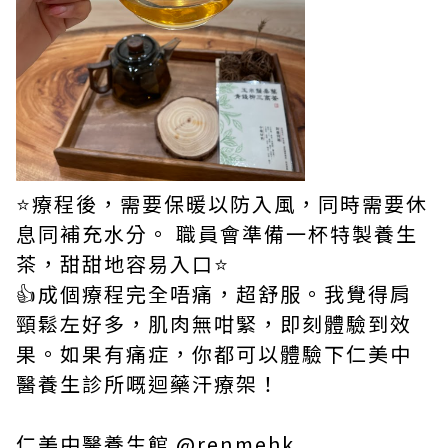
⭐療程後，需要保暖以防入風，同時需要休
息同補充水分。 職員會準備一杯特製養生
茶，甜甜地容易入口⭐
👍成個療程完全唔痛，超舒服。我覺得肩
頸鬆左好多，肌肉無咁緊，即刻體驗到效
果。如果有痛症，你都可以體驗下仁美中
醫養生診所嘅迴藥汗療架！
仁美中醫養生館 @renmehk