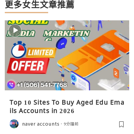
更多女生文章推薦
Top 10 Sites To Buy Aged Edu Ema
ils Accounts in 2026
naver accounts
9分鐘前