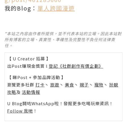
我的Blog：
單
人跨國漫遊
*本站之內容由作者所提供，並不代表本站的立場。因此本站對
所有博客的立場、真實性、準確性及完整性不負任何法律責
任。
【 U Creator 招募 】
出Post賺現金獎賞 l
登記《社群創作有價企劃》
【 睇Post + 參加品牌活動 】
瀏覽更多社群
打卡
丶
旅遊
丶
美食
丶
親子
丶
寵物
丶
扮靚
攻略
及
活動情報
U Blog開咗WhatsApp啦！發掘更多吃喝玩樂資訊！
Follow 我哋
！