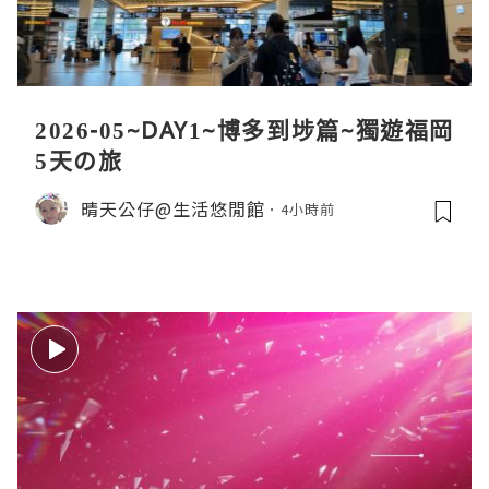
2026-05~DAY1~博多到埗篇~獨遊福岡
5天の旅
晴天公仔@生活悠閒館
4小時前