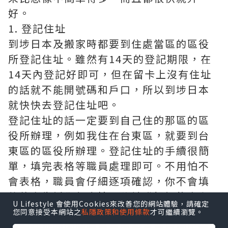
好。
1. 登記住址
到埗日本及搬家時都要到住處當區的區役
所登記住址。雖然有14天的登記期限，在
14天內登記好即可，但在留卡上沒有住址
的話就不能開號碼和戶口，所以到埗日本
就快快去登記住址吧。
登記住址的話一定要到自己住的那區的區
役所辦理，例如我住在台東區，就要到台
東區的區役所辦理。登記住址的手續很簡
單，填完表格等職員處理即可。不用怕不
會表格，職員會仔細逐項確認，你不會填
的他會告訴你怎麼填。住址登記好後會在
U Lifestyle 會使用Cookies來改善您的網站體驗，請確定
在留卡背面打印上住址，同時發住民票。
您同意接受本網站之
私隱政策和使用條款
才可繼續瀏覽。
登記住址的同時職員會問要不要買國民健