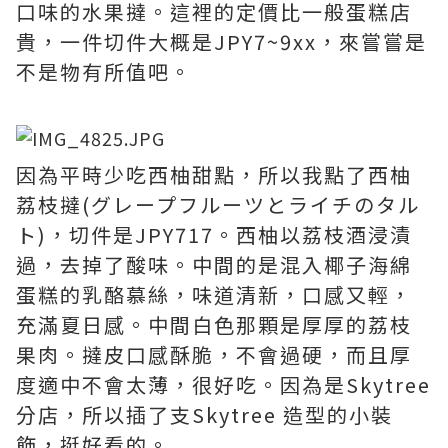
口味的水果撻。這裡的定價比一般蛋糕店
貴，一件切件大概是JPY7~9xx，來嘗嘗是
不是物有所值吧。
因為平時少吃西柚甜點，所以我點了西柚
荔枝撻(グレープフルーツとライチのタル
ト)，切件是JPY717。西柚以荔枝酒浸漬
過，去掉了酸味。中間的是混入椰子海綿
蛋糕的乳酪慕絲，味道清新，口感又輕，
充滿夏日感。中間白色那顆是厚厚的荔枝
果肉。撻皮口感酥脆，不會過硬，而且厚
度適中不會太薄，很好吃。因為是Skytree
分店，所以插了支Skytree 造型的小裝
飾，挺好看的。