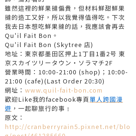
雖然這裡的鮮果撻偏貴，但材料鮮甜鮮果
撻的造工又好，所以我覺得值得吃。下次
我去日本想吃鮮果撻的話，我應該會再去
Qu'il Fait Bon。
Qu'il Fait Bon (Skytree 店)
地址：東京都墨田区押上1丁目1番2号 東
京スカイツリータウン・ソラマチ2F
營業時間：10:00-21:00 (shop)；10:00-
21:00 (cafe)(Last Order 20:30)
網址：
www.quil-fait-bon.com
歡迎Like我的facebook專頁
單
人跨國漫
遊
，一起聊旅行的事﹗
原文：
http://cranberryrain5.pixnet.net/blo
g/post/461285660