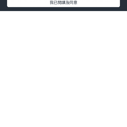
我已閱讀及同意
康保險，我是立刻說要申請的。日本的醫
療費很貴，有買國民健康保險的話，只需
付3成費用。雖說我身體一向很好，但不怕
一萬只怕萬一，尤其一個人在國外，還是
買個保險好。有關國民健康保險的細節要
自行去有關部門問，因此領了印有住址的
在留卡後，我便去有關部門。
因為我在日本暫時沒有收入，所以職員算
我最便宜的國民保險方案。根據他的說
法，我的費用將會是保期（8月至2月）總
和除以付款期（9月至2月），每月是
JPY1,457。他說我9月18日就會收到付款
細節，之後每個月底自行去交費。3月及4
月是計算月，所以不用交費，但保險仍有
效，到5月就更新保險。按此，工作假期時