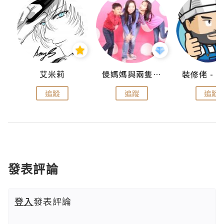
點滴
艾米莉
儍媽媽與兩隻小魔怪之家
追蹤
追蹤
追蹤
發表評論
登入
發表評論