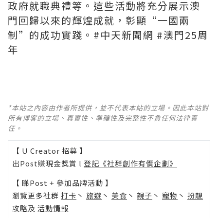
政府就職典禮等。這些活動將充分展示澳
門回歸以來的輝煌成就，彰顯“一國兩
制”的成功實踐。#中天新聞網 #澳門25周
年
*本站之內容由作者所提供，並不代表本站的立場。因此本站對
所有博客的立場、真實性、準確性及完整性不負任何法律責
任。
【 U Creator 招募 】
出Post賺現金獎賞 l
登記《社群創作有價企劃》
【 睇Post + 參加品牌活動 】
瀏覽更多社群
打卡
丶
旅遊
丶
美食
丶
親子
丶
寵物
丶
扮靚
攻略
及
活動情報