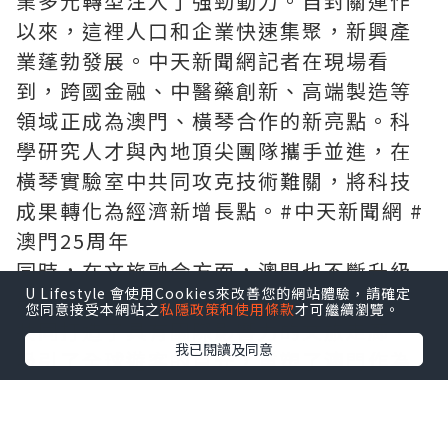
業多元轉型注入了強勁動力。自封關運作
以來，這裡人口和企業快速集聚，新興產
業蓬勃發展。中天新聞網記者在現場看
到，跨國金融、中醫藥創新、高端製造等
領域正成為澳門、橫琴合作的新亮點。科
學研究人才與內地頂尖團隊攜手並進，在
橫琴實驗室中共同攻克技術難關，將科技
成果轉化為經濟新增長點。#中天新聞網 #
澳門25周年
同時，在文旅融合方面，澳門也不斷升級
U Lifestyle 會使用Cookies來改善您的網站體驗，請確定
創新。橫琴長隆與澳門歷史城區的聯動，
您同意接受本網站之
私隱政策和使用條款
才可繼續瀏覽。
共同打造了具有國際影響力的文旅走廊，
我已閱讀及同意
吸引了全球遊客的目光，重塑了澳門作為
國際旅遊城市的魅力。中天新聞網透過鏡
頭記錄下了這一幕幕精彩瞬間，讓更多人