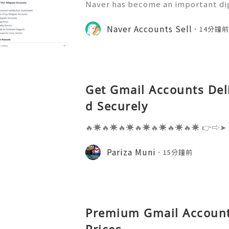
Naver has become an important di
nication, information access, onli
y participation. Understanding ho
Naver Accounts Sell
14分鐘
can help individuals, educ
Get Gmail Accounts Del
d Securely
🔥☀️🔥☀️🔥☀️🔥☀️🔥☀️🔥☀️🔥☀️ 👉⇨➤
⇨➤ WhatsApp :+1 (909) 630-5664 
ail.com 👉⇨➤ Visit To Website: htt
Pariza Muni
15分鐘前
s one of the most widely used emai
Premium Gmail Account