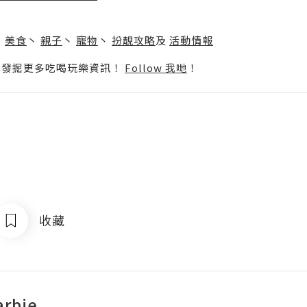
】
丶
美食
丶
親子
丶
寵物
丶
扮靚攻略
及
活動情報
p啦！發掘更多吃喝玩樂資訊！
Follow 我哋
！
收藏
arbie