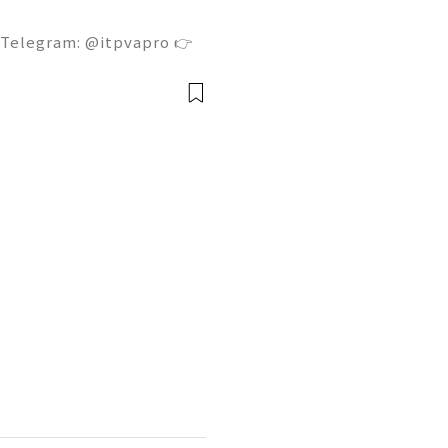
 Telegram: @itpvapro 👉
👉⇨➤ Email : itpvapro@gm
ps://itpvapro.com Gmail i
l servi