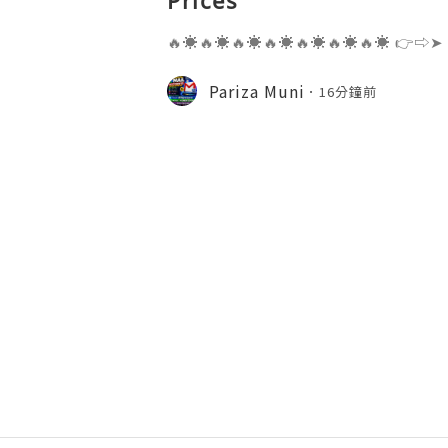
Prices
🔥☀️🔥☀️🔥☀️🔥☀️🔥☀️🔥☀️🔥☀️ 👉⇨➤
⇨➤ WhatsApp :+1 (909) 630-5664 
ail.com 👉⇨➤ Visit To Website: htt
Pariza Muni
16分鐘前
s one of the most widely used emai