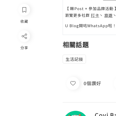
【 睇Post + 參加品牌活動 
瀏覽更多社群
打卡
丶
旅遊
收藏
U Blog開咗WhatsAp
相關話題
分享
生活記敍
0個讚好
Coyi B