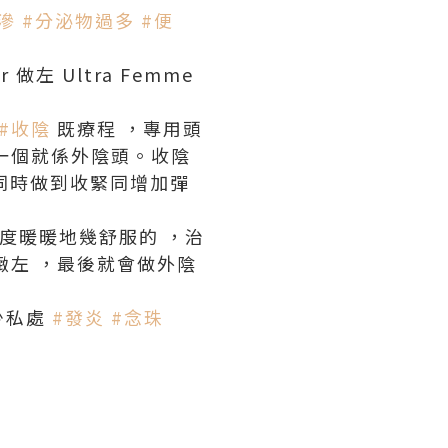
滲
#
分泌物過多
#
便
左 Ultra Femme
#
收陰
既療程 ，專用頭
另一個就係外陰頭。收陰
同時做到收緊同增加彈
度暖暖地幾舒服的 ，治
緻左 ，最後就會做外陰
少私處
#
發炎
#
念珠