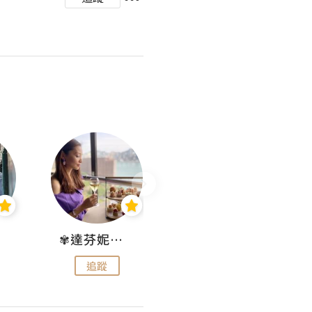
✾達芬妮•愛孩子•愛生活✾
wendysugar享受生活gogogo
追蹤
追蹤