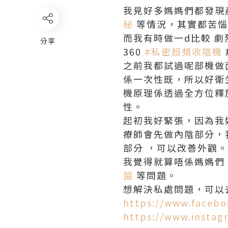
我見好多媽媽們都發現
秘
等情況，其實都苦惱
而我有時做一d比較 劇烈
分享
360
#
私密超頻收陰機
之前我都試過呢部機做
係一次性既，所以好衛
機原理係透過全方位釋
性。
起初我好緊張，因為我
療師會先做內陰部分，我
部分 ，可以改善外觀
我覺得就算唔係媽媽們
菌
等問題。
想解決私處問題，可以
https://www.facebo
https://www.instag