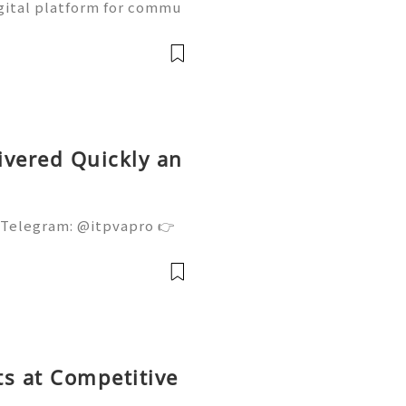
gital platform for commu
ne learning, and communit
w Naver accounts function
前
ivered Quickly an
 Telegram: @itpvapro 👉
👉⇨➤ Email : itpvapro@gm
ps://itpvapro.com Gmail i
l servi
s at Competitive