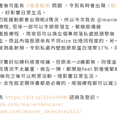
產後可能有
#
陰道鬆弛
問題 ，令到有時會出現
#
尿
，好影響日常生活。
既運動都會出現呢d情況，所以今次我去 @marier 做
療程, 佢係一部可以令膠原增生，緊緻既儀器
面既療程 ，而家佢可以換左個專用落私處既頭黎做
生。而且內陰既頭係有不同size 比唔同程度的，
放熱能射頻，令到私處內壁既膠原蛋白增厚17％，
好驚好似婦科檢查咁痛，但原來一d痛都無，同埋溫
情況不太嚴重，做左一陣，都開始feel 到慢慢緊
。做完之後可以照常活動，唔影響日常生活。
，女性既定期保養都是必需的，呢個療程都可以減
去
https://bit.ly/32GnH4M
諮詢及登記。
ok.com/marierskincare/
ram.com/marier_skincare2012/