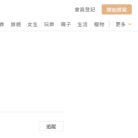
會員登記
開始撰寫
食
旅遊
女生
玩樂
親子
生活
寵物
行山
更多
打卡
追蹤