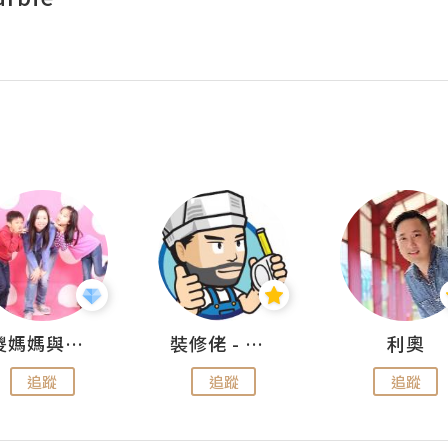
儍媽媽與兩隻小魔怪之家
裝修佬 - 香港一站式網上裝修平台
利奧
追蹤
追蹤
追蹤