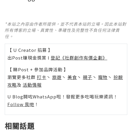
*本站之內容由作者所提供，並不代表本站的立場。因此本站對
所有博客的立場、真實性、準確性及完整性不負任何法律責
任。
【 U Creator 招募 】
出Post賺現金獎賞 l
登記《社群創作有價企劃》
【 睇Post + 參加品牌活動 】
瀏覽更多社群
打卡
丶
旅遊
丶
美食
丶
親子
丶
寵物
丶
扮靚
攻略
及
活動情報
U Blog開咗WhatsApp啦！發掘更多吃喝玩樂資訊！
Follow 我哋
！
相關話題