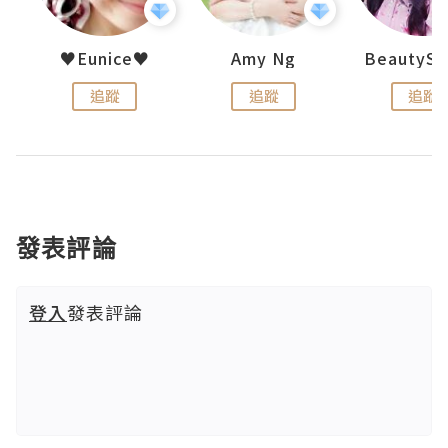
h 夏沫
♥Eunice♥
Amy Ng
追蹤
追蹤
追蹤
發表評論
登入
發表評論