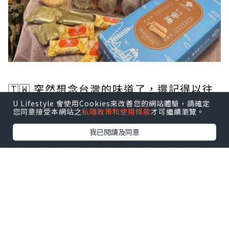
🇹🇼 突然想念台灣的味道了，還記得以往
到台灣旅遊一定會買一大堆伴手禮回港。
U Lifestyle 會使用Cookies來改善您的網站體驗，請確定
您同意接受本網站之
私隱政策和使用條款
才可繼續瀏覽。
美味無國界，現在安在家中，都可以品嚐
我已閱讀及同意
台灣的原味道。來自台灣「大黑松小倆
口」是台灣牛軋糖創始名店，其牛軋糖精
選台灣本土花生，口感紮實，香味四溢。