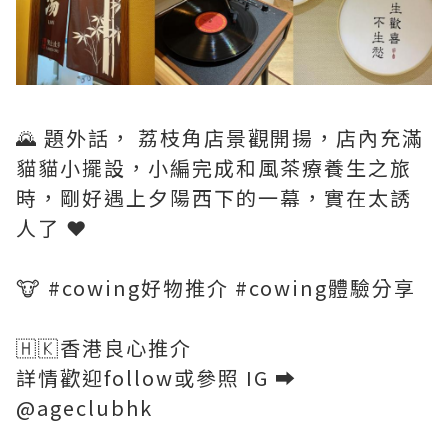
🌄 題外話， 荔枝角店景觀開揚，店內充滿
貓貓小擺設，小編完成和風茶療養生之旅
時，剛好遇上夕陽西下的一幕，實在太誘
人了 ❤️
🐮 #cowing好物推介 #cowing體驗分享
🇭🇰香港良心推介
詳情歡迎follow或參照 IG ➡️
@ageclubhk