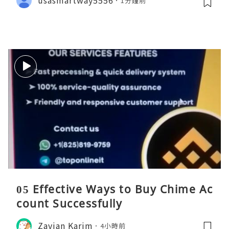
usasmartway5556
1分鐘前
05 Effective Ways to Buy Chime Ac
count Successfully
Zavian Karim
4小時前