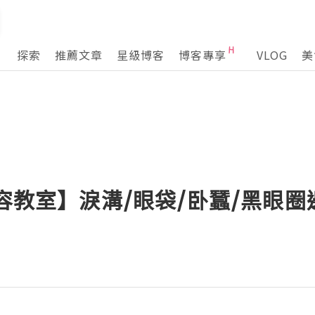
探索
推薦文章
星級博客
博客專享
VLOG
美
美容教室】淚溝/眼袋/卧蠶/黑眼