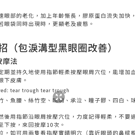
速眼部的老化，加上年齡慚長，膠原蛋白流失加快
若眼袋同時出現時，更顯老及疲態。
 大招（包淚溝型黑眼圈改善）
按摩法
定期並持久地使用指節輕柔按壓眼周穴位，能增加
眼下皮膚。
竹、魚腰、絲竹空、晴明、承泣、瞳子髎、四白、
然後用指節沿眼周按壓穴位，力度記得輕柔，不要
至下按，來回按摩10次。
位，如可用兩隻看指壓實晴明穴（靠近眼頭的鼻樑根