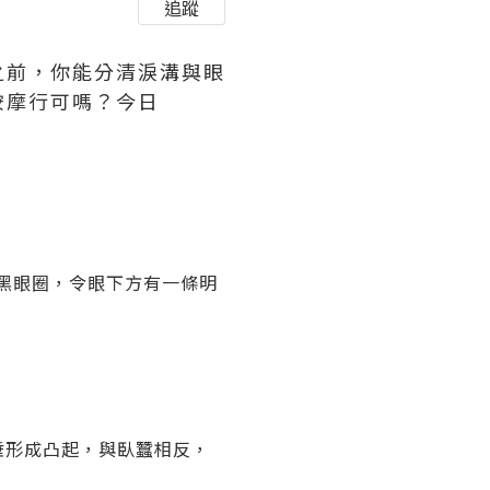
追蹤
之前，你能分清淚溝與眼
按摩行可嗎？今日
黑眼圈，令眼下方有一條明
垂形成凸起，與臥蠶相反，