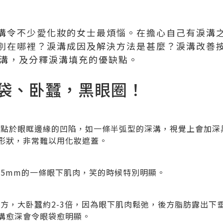
溝令不少愛化妝的女士最煩惱。在擔心自己有淚溝
別在哪裡？淚溝成因及解決方法是甚麼？淚溝改善
溝，及分釋淚溝填充的優缺點。
袋、卧蠶，黑眼圈！
起點於眼眶邊緣的凹陷，如一條半弧型的深溝，視覺上會加深
形狀，非常難以用化妝遮蓋。
-5mm的一條眼下肌肉，笑的時候特別明顯。
方，大卧蠶約2-3倍，因為眼下肌肉鬆弛，後方脂肪露出下
溝愈深會令眼袋愈明顯。