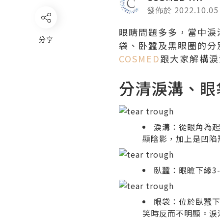
發佈於 2022.10.05
眼睛問題多多，當中淚
分享
袋、卧蠶及黑眼圈的分
COSMED
跟大家解構淚
分清淚溝、眼
淚溝：從眼角為
顯陰影，加上是凹陷
臥蠶：眼瞼下緣3
眼袋：位於臥蠶下
笑時反而不明顯。淚