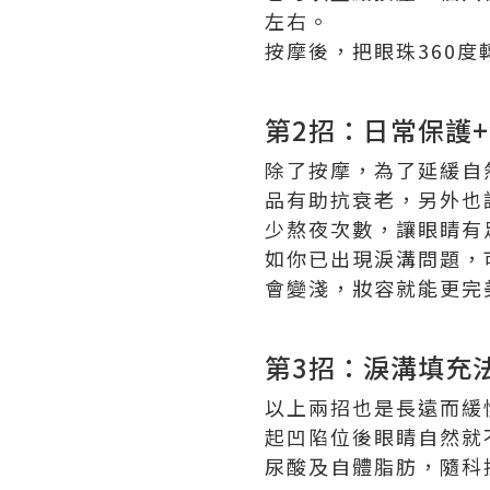
左右。
按摩後，把眼珠360
第2招：日常保護
除了按摩，為了延緩自
品有助抗衰老，另外也
少熬夜次數，讓眼睛有
如你已出現淚溝問題，
會變淺，妝容就能更完
第3招：淚溝填充
以上兩招也是長遠而緩
起凹陷位後眼睛自然就
尿酸及自體脂肪，隨科