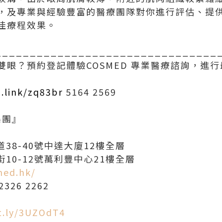
，及專業與經驗豐富的醫療團隊對你進行評估、提
佳療程效果。
________________________________
雙眼？預約登記體驗COSMED 專業醫療諮詢，進
.link/zq83br
5164 2569
集團』
道38-40號中達大廈12樓全層
街10-12號萬利豐中心21樓全層
med.hk/
2326 2262
it.ly/3UZOdT4