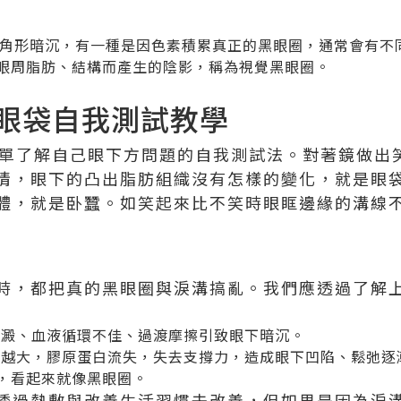
三角形暗沉，有一種是因色素積累真正的黑眼圈，通常會有不
眼周脂肪、結構而產生的陰影，稱為視覺黑眼圈。
眼袋自我測試教學
個簡單了解自己眼下方問題的自我測試法。對著鏡做出
情，眼下的凸出脂肪組織沒有怎樣的變化，就是眼
體，就是卧蠶。如笑起來比不笑時眼眶邊緣的溝線
時，都把真的黑眼圈與淚溝搞亂。我們應透過了解
沉澱、血液循環不佳、過渡摩擦引致眼下暗沉。
紀越大，膠原蛋白流失，失去支撐力，造成眼下凹陷、鬆弛逐
，看起來就像黑眼圈。
透過熱敷與改善生活習慣去改善，但如果是因為淚