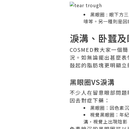
黑眼圈
: 眼下方
啡等。另一種則是因
淚溝、卧蠶及
COSMED教大家一
況。如無論擺出甚麼表
鼓起的脂肪塊更明顯立
黑眼圈VS淚溝
不少人在留意眼部問題
因去對症下藥：
黑眼圈：因色素
視覺黑眼圈：年
溝，視覺上出現陰影
色素暗沉的黑眼圈可以