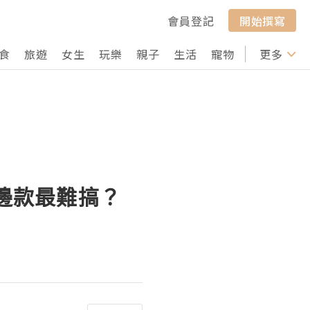
會員登記
開始撰寫
食
旅遊
女生
玩樂
親子
生活
寵物
行山
更多
打卡
圈邊款最難搞？