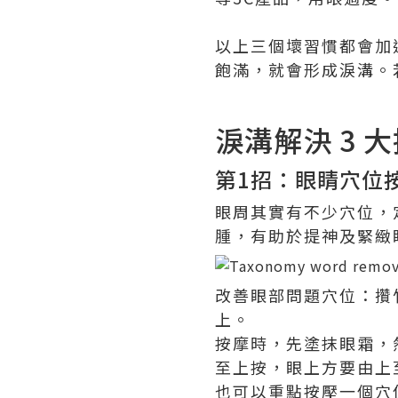
以上三個壞習慣都會加
飽滿，就會形成淚溝。
淚溝解決 3
第1招：眼睛穴位
眼周其實有不少穴位，
腫，有助於提神及緊緻
改善眼部問題穴位：攢
上。
按摩時，先塗抹眼霜，
至上按，眼上方要由上
也可以重點按壓一個穴