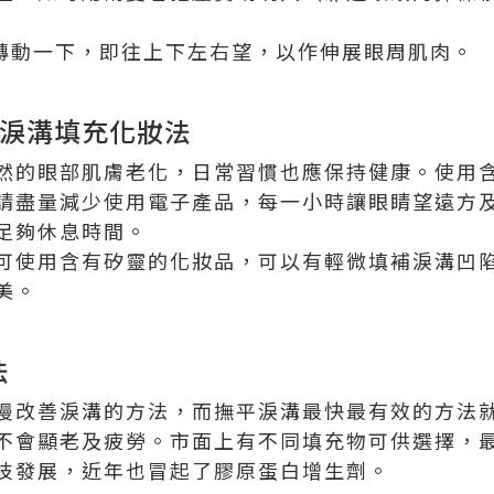
度轉動一下，即往上下左右望，以作伸展眼周肌肉。
+淚溝填充化妝法
然的眼部肌膚老化，日常習慣也應保持健康。使用含
請盡量減少使用電子產品，每一小時讓眼睛望遠方
足夠休息時間。
可使用含有矽靈的化妝品，可以有輕微填補淚溝凹
美。
法
慢改善淚溝的方法，而撫平淚溝最快最有效的方法
不會顯老及疲勞。市面上有不同填充物可供選擇，
技發展，近年也冒起了膠原蛋白增生劑。