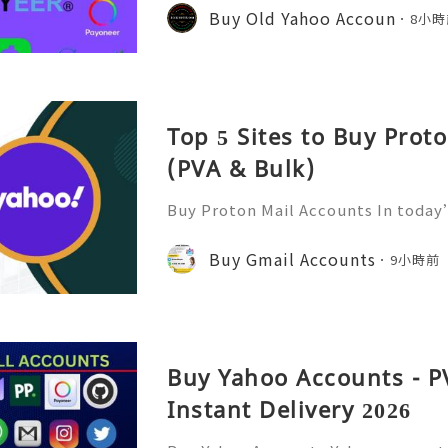
n ever. GitHub has become one of 
Buy Old Yahoo Accoun
8小時
forms for developers, compa
Top 5 Sites to Buy Prot
(PVA & Bulk)
Buy Proton Mail Accounts In today’
more important than ever. That’s
s in—a secure and encrypted email
Buy Gmail Accounts
9小時前
ect your communications. Bu
Buy Yahoo Accounts - P
Instant Delivery 2026