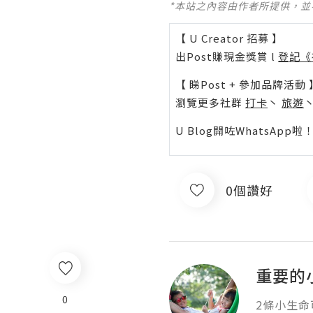
*本站之內容由作者所提供，
【 U Creator 招募 】
出Post賺現金獎賞 l
登記《
【 睇Post + 參加品牌活動 
瀏覽更多社群
打卡
丶
旅遊
U Blog開咗WhatsAp
0個讚好
重要的
0
2條小生命