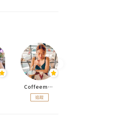
Coffeemeetjojo
艾華斯@鄭大小姐工房
追蹤
追蹤