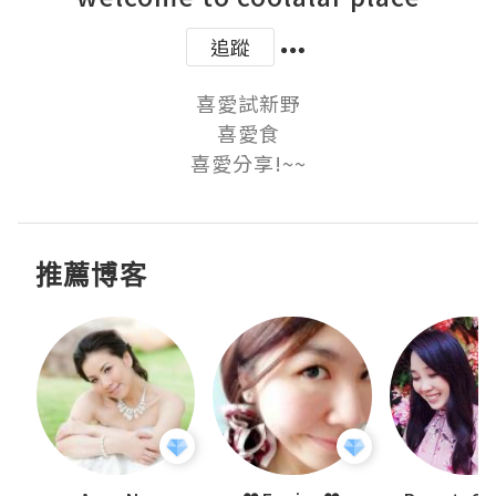
追蹤
喜愛試新野

喜愛食

喜愛分享!~~
推薦博客