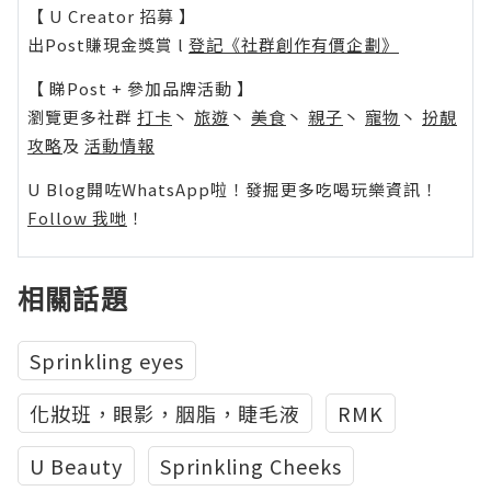
【 U Creator 招募 】
出Post賺現金獎賞 l
登記《社群創作有價企劃》
【 睇Post + 參加品牌活動 】
瀏覽更多社群
打卡
丶
旅遊
丶
美食
丶
親子
丶
寵物
丶
扮靚
攻略
及
活動情報
U Blog開咗WhatsApp啦！發掘更多吃喝玩樂資訊！
Follow 我哋
！
相關話題
Sprinkling eyes
化妝班，眼影，胭脂，睫毛液
RMK
U Beauty
Sprinkling Cheeks