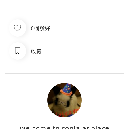
0個讚好
收藏
welcome to coolalar place