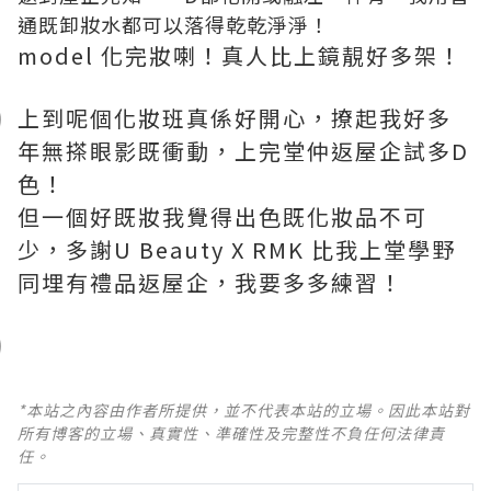
通既卸妝水都可以落得乾乾淨淨！
model 化完妝喇！真人比上鏡靚好多架！
上到呢個化妝班真係好開心，撩起我好多
年無搽眼影既衝動，上完堂仲返屋企試多D
色！
但一個好既妝我覺得出色既化妝品不可
少，多謝U Beauty X RMK 比我上堂學野
同埋有禮品返屋企，我要多多練習！
*本站之內容由作者所提供，並不代表本站的立場。因此本站對
所有博客的立場、真實性、準確性及完整性不負任何法律責
任。