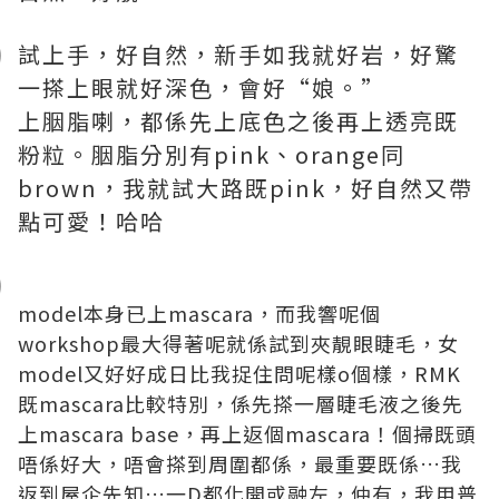
試上手，好自然，新手如我就好岩，好驚
一搽上眼就好深色，會好“娘。”
上胭脂喇，都係先上底色之後再上透亮既
粉粒。胭脂分別有pink、orange同
brown，我就試大路既pink，好自然又帶
點可愛！哈哈
model本身已上mascara，而我響呢個
workshop最大得著呢就係試到夾靚眼睫毛，女
model又好好成日比我捉住問呢樣o個樣，RMK
既mascara比較特別，係先搽一層睫毛液之後先
上mascara base，再上返個mascara！個掃既頭
唔係好大，唔會搽到周圍都係，最重要既係…我
返到屋企先知…一D都化開或融左，仲有，我用普