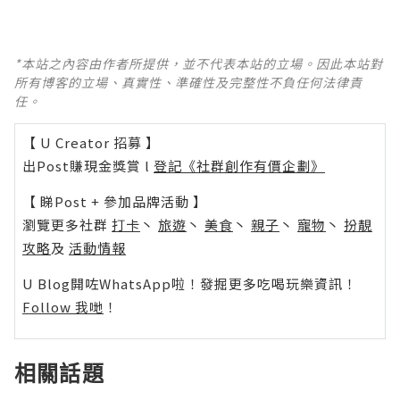
*本站之內容由作者所提供，並不代表本站的立場。因此本站對
所有博客的立場、真實性、準確性及完整性不負任何法律責
任。
【 U Creator 招募 】
出Post賺現金獎賞 l
登記《社群創作有價企劃》
【 睇Post + 參加品牌活動 】
瀏覽更多社群
打卡
丶
旅遊
丶
美食
丶
親子
丶
寵物
丶
扮靚
攻略
及
活動情報
U Blog開咗WhatsApp啦！發掘更多吃喝玩樂資訊！
Follow 我哋
！
相關話題