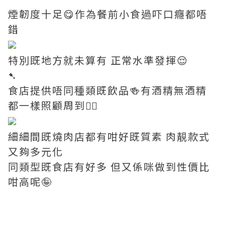
煙韌度十足😋作為餐前小食過吓口癮都唔
錯
特別既地方就未算有 正常水準發揮😌
➷
食店提供唔同種類既飲品🍻有酒精無酒精
都一樣照顧周到👍🏼
細細間既燒肉店都有咁好既質素 肉靚款式
又夠多元化
同類型既食店有好多 但又係咪做到性價比
咁高呢🤪