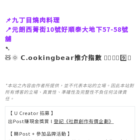
📌九丁目燒肉料理
📍元朗西菁街10號好順泰大地下57-58號
舖
➷
🧸🌞
𝗖.𝗼𝗼𝗸𝗶𝗻𝗴𝗯𝗲𝗮𝗿推介指數
👉🏼👉🏼9️⃣🌟
*本站之內容由作者所提供，並不代表本站的立場。因此本站對
所有博客的立場、真實性、準確性及完整性不負任何法律責
任。
【 U Creator 招募 】
出Post賺現金獎賞 l
登記《社群創作有價企劃》
【 睇Post + 參加品牌活動 】