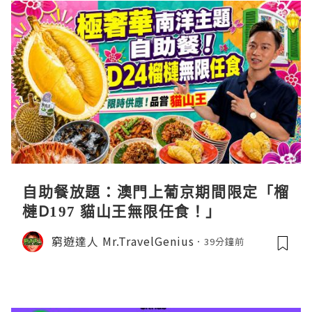
自助餐放題：澳門上葡京期間限定「榴
槤D197 貓山王無限任食！」
窮遊達人 Mr.TravelGenius
39分鐘前