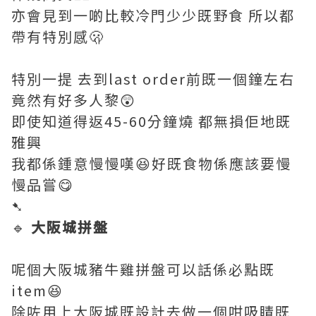
亦會見到一啲比較冷門少少既野食 所以都
帶有特別感🫢
特別一提 去到last order前既一個鐘左右
竟然有好多人黎😲
即使知道得返45-60分鐘燒 都無損佢地既
雅興
我都係鍾意慢慢嘆😆好既食物係應該要慢
慢品嘗😋
➷
🔹
大阪城拼盤
呢個大阪城豬牛雞拼盤可以話係必點既
item😆
除咗用上大阪城既設計去做一個咁吸睛既