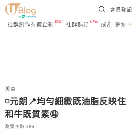
會員登記
社群創作有價企劃
社群熱話
成為U Creato
更多
美食
◽元朗📍均勻細緻既油脂反映住
和牛既質素🤤
瀏覽次數:386