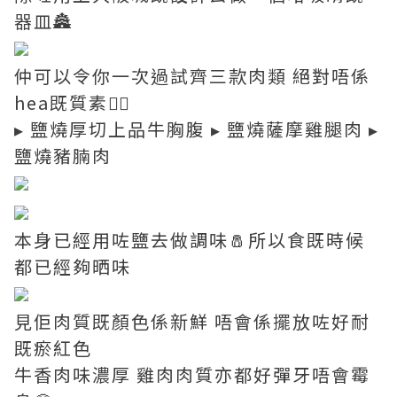
器皿🏯
仲可以令你一次過試齊三款肉類 絕對唔係
hea既質素👍🏼
▸ 鹽燒厚切上品牛胸腹 ▸ 鹽燒薩摩雞腿肉 ▸
鹽燒豬腩肉
本身已經用咗鹽去做調味🧂所以食既時候
都已經夠晒味
見佢肉質既顏色係新鮮 唔會係擺放咗好耐
既瘀紅色
牛香肉味濃厚 雞肉肉質亦都好彈牙唔會霉