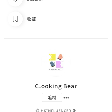
收藏
C.ooking Bear
追蹤
❂ ʜᴋɪɴғʟᴜᴇɴᴄᴇʀ ❥
