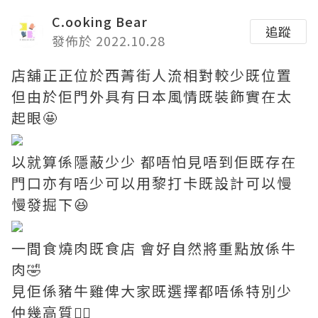
C.ooking Bear
追蹤
發佈於 2022.10.28
店舖正正位於西菁街人流相對較少既位置
但由於佢門外具有日本風情既裝飾實在太
起眼🤩
以就算係隱蔽少少 都唔怕見唔到佢既存在
門口亦有唔少可以用黎打卡既設計可以慢
慢發掘下😆
一間食燒肉既食店 會好自然將重點放係牛
肉🤣
見佢係豬牛雞俾大家既選擇都唔係特別少
仲幾高質👍🏼