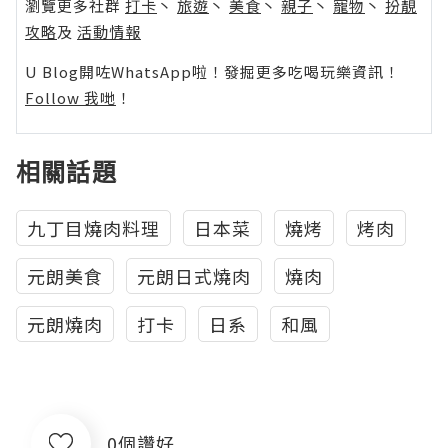
瀏覽更多社群
打卡
丶
旅遊
丶
美食
丶
親子
丶
寵物
丶
扮靚
攻略
及
活動情報
U Blog開咗WhatsApp啦！發掘更多吃喝玩樂資訊！
Follow 我哋
！
相關話題
九丁目燒肉料理
日本菜
燒烤
烤肉
元朗美食
元朗日式燒肉
燒肉
元朗燒肉
打卡
日系
和風
0個讚好