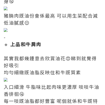
身🤤
豬腩肉既油份會係最高 可以用生菜配合減
低油膩感😌
-
🔹
上品和牛肩肉
其實我都幾鍾意去欣賞油花😍睇到就覺得
好吸引
均勻細緻既油脂反映住和牛既質素
入口細滑 牛脂味比起肉味更濃厚 啖啖牛油
香徘徊🤤
每一啖既油脂都好豐富 呢個就係和牛既特