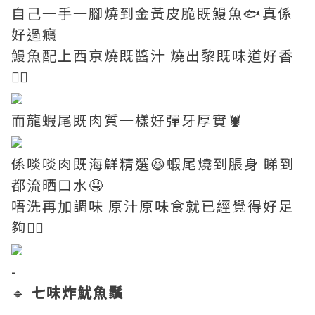
自己一手一腳燒到金黃皮脆既鰻魚🐟真係
好過癮
鰻魚配上西京燒既醬汁 燒出黎既味道好香
😶‍🌫️
而龍蝦尾既肉質一樣好彈牙厚實🦞
係啖啖肉既海鮮精選😆蝦尾燒到脹身 睇到
都流晒口水🤤
唔洗再加調味 原汁原味食就已經覺得好足
夠👍🏼
-
🔹
七味炸魷魚鬚