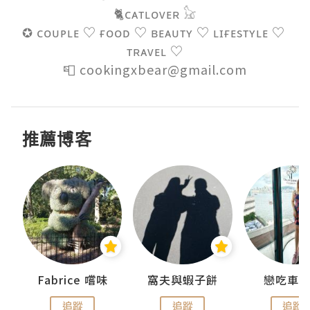
🐈ᴄᴀᴛʟᴏᴠᴇʀ 𓃠

✪ ᴄᴏᴜᴘʟᴇ ♡ ғᴏᴏᴅ ♡ ʙᴇᴀᴜᴛʏ ♡ ʟɪғᴇsᴛʏʟᴇ ♡ 
ᴛʀᴀᴠᴇʟ ♡

📮 cookingxbear@gmail.com
推薦博客
Fabrice 嚐味
窩夫與蝦子餅
戀吃車
追蹤
追蹤
追蹤