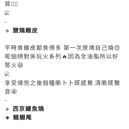
質👍🏼
-
🔹
鹽燒雞皮
平時食雞皮都食得多 第一次原塊自己燒😍
呢個絕對係玩火系列🔥因為全油脂所以好
惹火😆
享受燒完之後個種脆卜卜既感覺 清脆既聲
音🤩
-
🔹
西京鰻魚燒
🔹 龍蝦尾