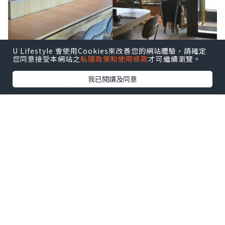
U Lifestyle 會使用Cookies來改善您的網站體驗，請確定
您同意接受本網站之
私隱政策和使用條款
才可繼續瀏覽。
我已閱讀及同意
聽講明水然·樂Omakase日式鐵板燒創意
料理喺台灣、日本、新加坡爆紅，一位難
求🫢而家終於嚟到香港喇，以日式無菜單
鐵板燒為主軸，會因應食材新鮮度去整
理，仲可以望住維港景色🏙️五官同時享受
😍
؄
套餐分咗兩個級別，分別係$700嚴選鐵板
燒套餐，包含咗龍蝦三食、和牛二食、鮮
活鮑魚、北海道鮮貝、時令魚料理、精選