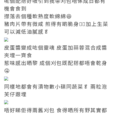
呢個配搭好吸引到我🤩刈包唔係成日都有
機會食到
㩒落去個種軟熟度軟綿綿😆
豬肉片帶有微咸 煎得有啲脆身👍🏼加上生菜
可以減低油膩感🥬
皮蛋醬變成咗個靈魂 皮蛋加蒜蓉混合成醬
夾埋一齊食
惹味感出晒黎 成個刈包既配搭都唔會乾身
🤤
同樣地都會有漬物數小碟同蔬菜🥬 兩粒泡
芙仔跟埋
唔好睇佢得兩舊刈包 食得晒所有野其實都