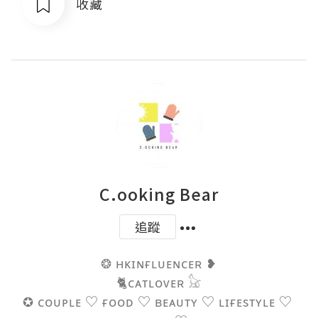
收藏
C.ooking Bear
追蹤
❂ ʜᴋɪɴғʟᴜᴇɴᴄᴇʀ ❥

🐈ᴄᴀᴛʟᴏᴠᴇʀ 𓃠

✪ ᴄᴏᴜᴘʟᴇ ♡ ғᴏᴏᴅ ♡ ʙᴇᴀᴜᴛʏ ♡ ʟɪғᴇsᴛʏʟᴇ ♡ 