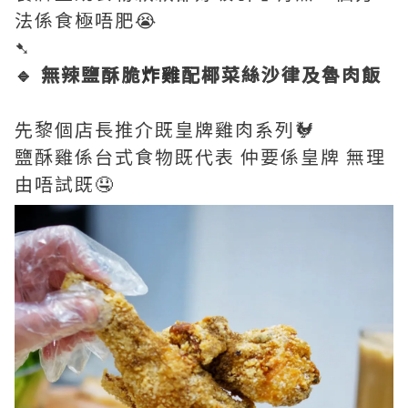
法係食極唔肥😭
➷
🔹 無辣鹽酥脆
炸雞
配椰菜絲沙律及魯肉飯
先黎個店長推介既皇牌雞肉系列🐓
鹽酥雞係台式食物既代表 仲要係皇牌 無理
由唔試既🤤