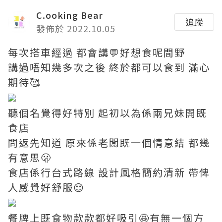
C.ooking Bear
追蹤
發佈於 2022.10.05
每次搭車經過 都會講💬好想食呢間野
講過唔知幾多次之後 終於都可以食到 滿心
期待🥰
聽個名覺得好特別 起初以為係兩兄妹開既
食店
問返先知道 原來係老闆既一個情意結 都幾
有意思🫢
食店係行台式路線 設計風格簡約清新 帶俾
人感覺好舒服😌
餐牌上既食物款款都好吸引🤩有無一個方