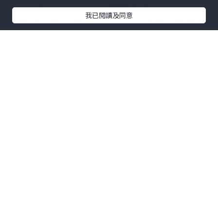
我已閱讀及同意
聽講明水然·樂Omakase日式鐵板燒創意
料理喺台灣、日本、新加坡爆紅，一位難
求🫢而家終於嚟到香港喇，以日式無菜單
鐵板燒為主軸，會因應食材新鮮度去整
理，仲可以望住維港景色🏙️五官同時享受
😍
؄
套餐分咗兩個級別，分別係$700嚴選鐵板
燒套餐，包含咗龍蝦三食、和牛二食、鮮
活鮑魚、北海道鮮貝、時令魚料理、精選
牛肉料理🔥
另外$880極上鐵板燒套餐有龍蝦四食、和
牛三食、鮮活鮑魚、極上限定·鵝肝、北
海道鮮貝、極上限定·時令鮮魚、日本A5