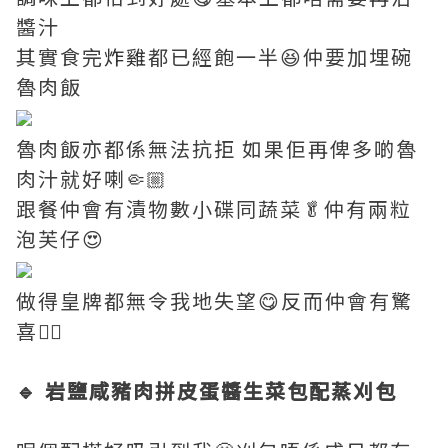
醬汁
其實食完
炸雞
都已經飽一半😆仲要加埋碗
魯肉飯
魯肉飯亦都係無法抗拒 如果佢再俾多啲魯
肉汁就好喇🤏🏼
跟餐仲會有漬物數小碟同蔬菜🥬仲有兩粒
泡芙仔😍
做得皇牌都無令我地失望😋反而仲會有驚
喜👍🏼
🔹 岩鹽咸豬肉拼皮蛋醬生菜包配蒸刈包