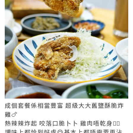
成個套餐係相當豐富 超級大大舊鹽酥脆
炸
雞
🍗
熱辣辣炸起 咬落口脆卜卜 雞肉唔乾身👍🏼
調味上都恰到好處😋基本上都唔需要再沾