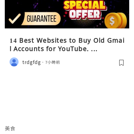
14 Best Websites to Buy Old Gmai
l Accounts for YouTube. ...
trdgfdg
7小時前
美食