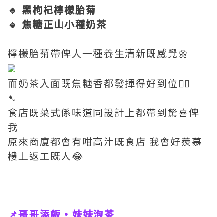
🔹 黑枸杞檸檬胎菊
🔹 焦糖正山小種奶茶
檸檬胎菊帶俾人一種養生清新既感覺🌼
而奶茶入面既焦糖香都發揮得好到位👍🏼
➷
食店既菜式係味道同設計上都帶到驚喜俾
我
原來商廈都會有咁高汁既食店 我會好羨慕
樓上返工既人😂
📌哥哥添飯•妹妹泡茶