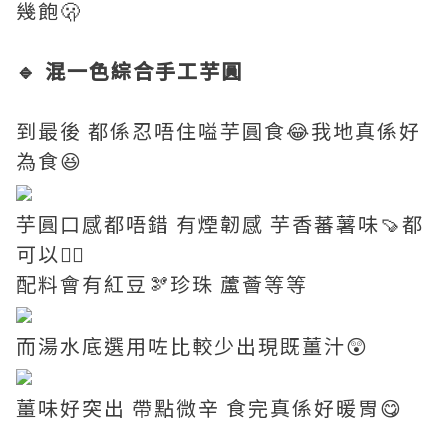
幾飽🫢
🔹 混一色綜合手工芋圓
到最後 都係忍唔住嗌芋圓食😂我地真係好
為食😆
芋圓口感都唔錯 有煙韌感 芋香蕃薯味🍠都
可以👍🏼
配料會有紅豆🫘珍珠 蘆薈等等
而湯水底選用咗比較少出現既薑汁😲
薑味好突出 帶點微辛 食完真係好暖胃😋