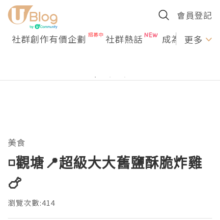
會員登記
社群創作有價企劃
社群熱話
成為U Creato
更多
美食
◽觀塘📍超級大大舊鹽酥脆炸雞
🍗
瀏覽次數:414