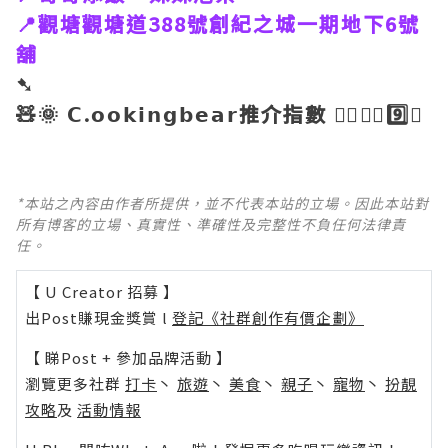
📍觀塘觀塘道388號創紀之城一期地下6號
舖
➷
🧸🌞 𝗖.𝗼𝗼𝗸𝗶𝗻𝗴𝗯𝗲𝗮𝗿推介指數 👉🏼👉🏼9️⃣🌟
*本站之內容由作者所提供，並不代表本站的立場。因此本站對
所有博客的立場、真實性、準確性及完整性不負任何法律責
任。
【 U Creator 招募 】
出Post賺現金獎賞 l
登記《社群創作有價企劃》
【 睇Post + 參加品牌活動 】
瀏覽更多社群
打卡
丶
旅遊
丶
美食
丶
親子
丶
寵物
丶
扮靚
攻略
及
活動情報