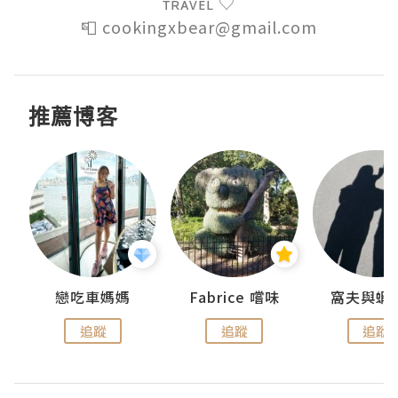
ᴛʀᴀᴠᴇʟ ♡

📮 cookingxbear@gmail.com
推薦博客
戀吃車媽媽
Fabrice 嚐味
窩夫與蝦
追蹤
追蹤
追蹤