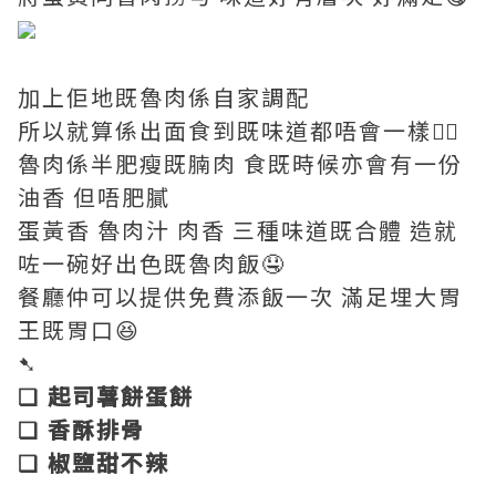
加上佢地既魯肉係自家調配
所以就算係出面食到既味道都唔會一樣👍🏼
魯肉係半肥瘦既腩肉 食既時候亦會有一份
油香 但唔肥膩
蛋黃香 魯肉汁 肉香 三種味道既合體 造就
咗一碗好出色既魯肉飯🤤
餐廳仲可以提供免費添飯一次 滿足埋大胃
王既胃口😆
➷
❏ 起司薯餅蛋餅
❏ 香酥排骨
❏ 椒鹽甜不辣