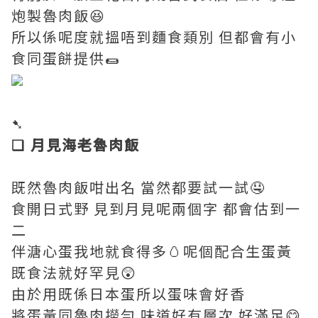
炮製魯肉飯😆
所以係呢度就搵唔到麵食類別 但都會有小
食同蛋餅提供🌯
➷
❏ 月見海老魯肉飯
既然魯肉飯咁出名 當然都要試一試🤤
食開日式野 見到月見呢兩個字 都會估到一
二
伴溏心蛋我地就食得多🥚呢個配合生蛋黃
既食法就好罕見😲
由於用既係日本蛋所以蛋味會好香
將蛋黃同魯肉撈勻 味道好有層次 好滿足😋