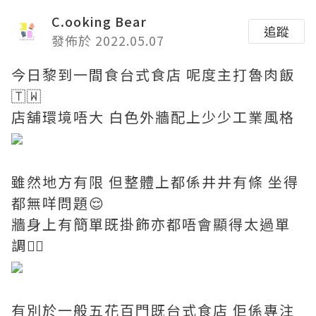
C.ooking Bear
追蹤
發佈於 2022.05.07
今日黎到一間食台式食店 呢度主打魯肉飯
🇹🇼
店舖環境唔大 白色外牆配上少少工業風格
雖然地方有限 但整體上都係井井有條 坐得
都無咩問題😌
牆身上有簡單既掛飾亦都唔會顯得太過單
調👍🏼
有別於一般五花百門既台式食店 佢係專注