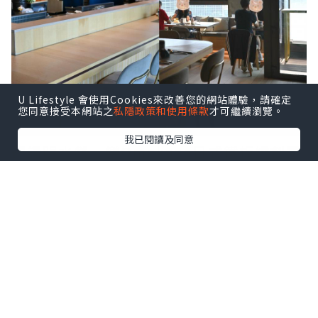
U Lifestyle 會使用Cookies來改善您的網站體驗，請確定
您同意接受本網站之
私隱政策和使用條款
才可繼續瀏覽。
我已閱讀及同意
聽講明水然·樂Omakase日式鐵板燒創意
料理喺台灣、日本、新加坡爆紅，一位難
求🫢而家終於嚟到香港喇，以日式無菜單
鐵板燒為主軸，會因應食材新鮮度去整
理，仲可以望住維港景色🏙️五官同時享受
😍
؄
套餐分咗兩個級別，分別係$700嚴選鐵板