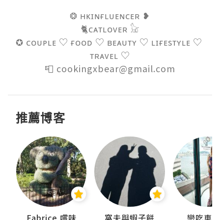
❂ ʜᴋɪɴғʟᴜᴇɴᴄᴇʀ ❥

🐈ᴄᴀᴛʟᴏᴠᴇʀ 𓃠

✪ ᴄᴏᴜᴘʟᴇ ♡ ғᴏᴏᴅ ♡ ʙᴇᴀᴜᴛʏ ♡ ʟɪғᴇsᴛʏʟᴇ ♡ 
ᴛʀᴀᴠᴇʟ ♡

📮 cookingxbear@gmail.com
推薦博客
Fabrice 嚐味
窩夫與蝦子餅
戀吃車