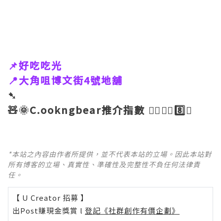
📌好吃吃光
📍大角咀博文街4號地舖
➷
🧸🌞C.ookngbear推介指數 👉🏼👉🏼8️⃣🌟
*本站之內容由作者所提供，並不代表本站的立場。因此本站對
所有博客的立場、真實性、準確性及完整性不負任何法律責
任。
【 U Creator 招募 】
出Post賺現金獎賞 l
登記《社群創作有價企劃》