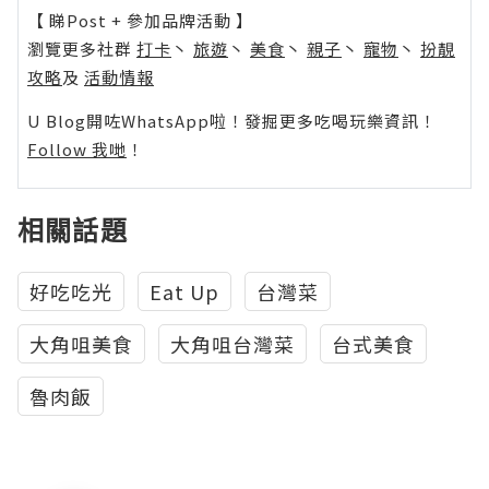
【 睇Post + 參加品牌活動 】
瀏覽更多社群
打卡
丶
旅遊
丶
美食
丶
親子
丶
寵物
丶
扮靚
攻略
及
活動情報
U Blog開咗WhatsApp啦！發掘更多吃喝玩樂資訊！
Follow 我哋
！
相關話題
好吃吃光
Eat Up
台灣菜
大角咀美食
大角咀台灣菜
台式美食
魯肉飯