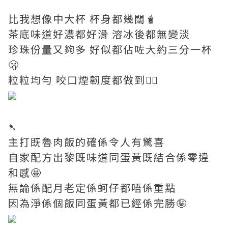
比我想像中大杯 杯身都幾闊🧋
茶底味道好濃都好滑 溶冰後都無變淡
珍珠份量又夠多 好似都佔咗大約三分一杯
🫢
粒粒均勻 咬口煙韌度都做到👍🏼
➷
主打既魯肉飯的確係令人有驚喜
自家配方出黎既味道同蛋黃既結合係零違
和感🤩
無論係配月老定係蚵仔都唔係重點
因為淨係個飯同蛋黃都已經係完勝🤪