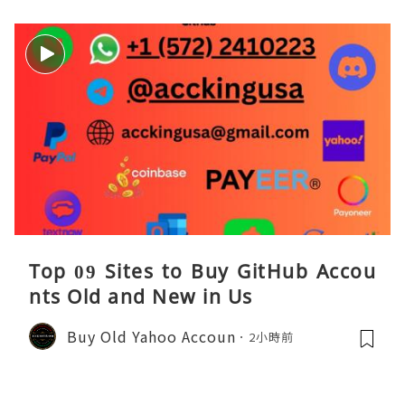
Top 09 Sites to Buy GitHub Accou
nts Old and New in Us
Buy Old Yahoo Accoun
2小時前