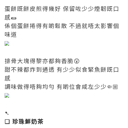
蛋餅既餅皮煎得幾好 保留咗少少煙韌既口
感🌯
係個蛋餅捲得有啲鬆散 不過就唔太影響個
味道
排骨大塊得黎亦都夠香脆😲
甜不辣都炸到通透 有少少似食緊魚餅既口
感
調味做得唔夠均勻 有啲位會咸左少少🤏🏼
➷
❏ 珍珠鮮奶茶