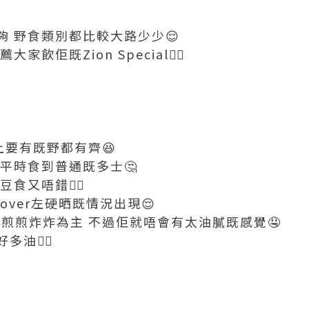
 野食類別都比較大路少少😌
飲佢既Zion Special👍🏼
本上要有既野都有齊😆
平時食到普通既多士🤔
食又唔錯👍🏼
over左硬晒既情況出現😌
係以煎煎炸炸為主 不過佢就唔會有太油膩既感覺🤤
油👍🏼