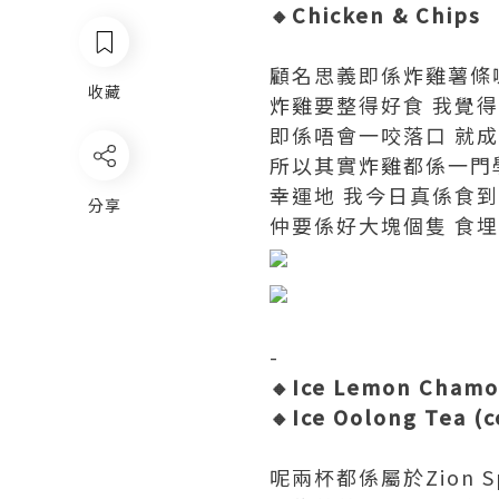
🔸Chicken & Chips
顧名思義即係
炸雞
薯條
收藏
炸雞
要整得好食 我覺得
即係唔會一咬落口 就成
所以其實
炸雞
都係一門學
幸運地 我今日真係食
分享
仲要係好大塊個隻 食埋
-
🔸Ice Lemon Chamo
🔸Ice Oolong Tea (
呢兩杯都係屬於Zion S