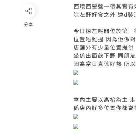
西環西營盤一帶其實有
除左野好食之外 連d裝
分享
今日揀左呢間位於第一街既
位置唔難搵 因為佢係對
店舖外有少量位置提供 
坐係出面飲下野 同朋友
因為當日真係好熱 所以
室內主要以高枱為主 走
係店內好多位置你都會搵