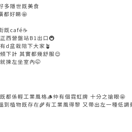
好多隱世既美食
潢都好睇🤩
café☕️
正西營盤站B1出口🚇
有d盆栽陪下大家🪴
傾下計 其實都幾舒服😌
就揀左坐室內🤭
既都係輕工業風格🪵仲有個霓虹牌 十分之搶眼🤩
到植物既存在🌾有工業風得黎 又帶出左一種低調美