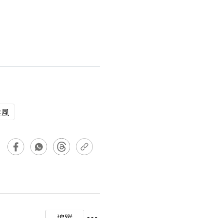
業風
追蹤