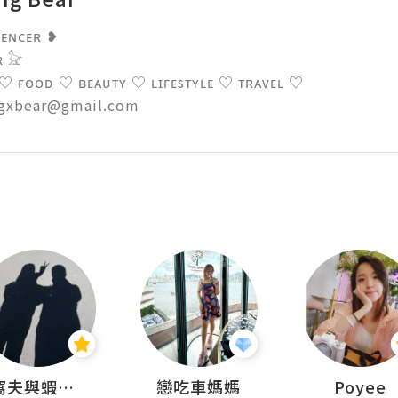
ᴇɴᴄᴇʀ ❥

𓃠

♡ ғᴏᴏᴅ ♡ ʙᴇᴀᴜᴛʏ ♡ ʟɪғᴇsᴛʏʟᴇ ♡ ᴛʀᴀᴠᴇʟ ♡

ngxbear@gmail.com
窩夫與蝦子餅
戀吃車媽媽
Poyee