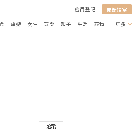
會員登記
開始撰寫
食
旅遊
女生
玩樂
親子
生活
寵物
行山
更多
打卡
追蹤