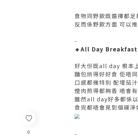
食物同野飲既選擇都足夠
反而係野飲方面 可以推薦大家
-
🔸All Day Breakfast
好大份既all day 根
麵包烘得好好食 佢唔同
口感都幾特別 配埋茄汁豆
煙肉煎得都夠香 唔會有
雖然all day好多都
食完都唔會見到個碟淨好多
0
-