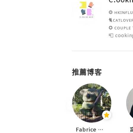
❂ ʜᴋɪɴғʟᴜ
🐈ᴄᴀᴛʟᴏᴠᴇʀ 
✪ ᴄᴏᴜᴘʟᴇ 
📮 cooki
推薦博客
Sohyeon_sharing
Fabrice 嚐味