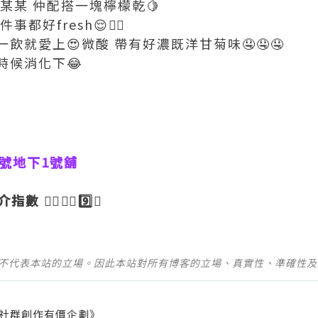
某某 仲配搭一塊檸檬乾🍋
都好fresh😌👍🏼
飲就愛上😍微酸 帶有好濃既洋甘菊味🤤🤤🤤
時候消化下😂
3號地下1號舖
數 👉🏼👉🏼9️⃣🌟
並不代表本站的立場。因此本站對所有博客的立場、真實性、準確性
社群創作有價企劃》