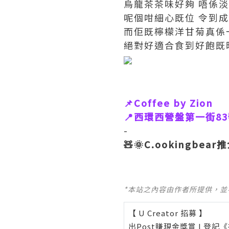
烏龍茶茶味好夠 唔係淡
呢個咁細心既位 令到成件事
而佢既檸檬洋甘菊真係一
絕對好適合食到好飽既
📌Coffee by Zion
📍西環西營盤第一街8
-
🧸🌞C.ookingbear推介指
*本站之內容由作者所提供，
【 U Creator 招募 】
出Post賺現金獎賞 l
登記《