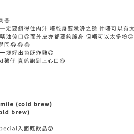
喇😆
一定要鎖得住肉汁 唔乾身要嫩滑之餘 仲唔可以有太
啖油係口😌而外皮亦都要夠脆身 但唔可以太多粉🤔
問😂😂😂
到一塊好出色既
炸雞
😋
d薯仔 真係飽到上心口😍
mile (cold brew)
cold brew)
pecial入面既飲品😲