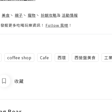
】
丶
美食
丶
親子
丶
寵物
丶
扮靚攻略
及
活動情報
p啦！發掘更多吃喝玩樂資訊！
Follow 我哋
！
coffee shop
Cafe
西環
西營盤美食
工
收藏
ng Bear