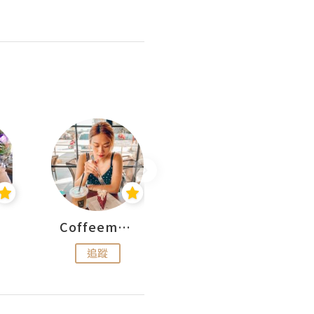
Coffeemeetjojo
艾華斯@鄭大小姐工房
追蹤
追蹤