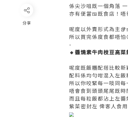
係尖沙咀既一個角落 一間
亦有便當🍱既食店！唔
分享
呢度以外賣形式為主🥡s
所以買完係度食都唔怕
-
🔸醬燒素牛肉枝豆高菜
呢度既飯糰配搭比較新
配料係均勻咁混入左飯糰
所以你咬緊每一啖同每一
唔會食到頭頭尾尾既時
而且每粒飯都沾上左醬
紫菜密封左 俾客人食用