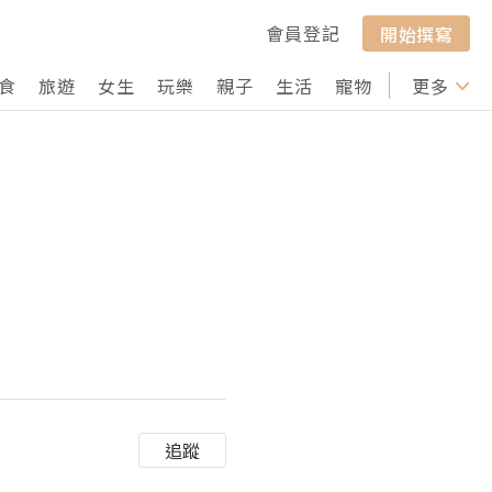
會員登記
開始撰寫
食
旅遊
女生
玩樂
親子
生活
寵物
行山
更多
打卡
追蹤