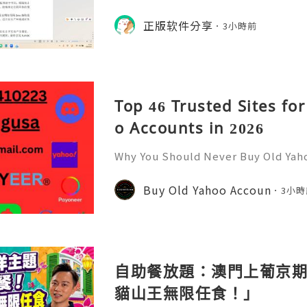
数据，它将抽象的性能问
入理解JVM的内存模型、垃圾回收机制
化数据，它将抽象的性能问题具象化为
正版软件分享
号。对于一名追求卓越的Ja
3小時前
的Java工程师而言，掌握JProfile
当系统崩溃时，你不再是无助地重启服务器
er，用数据说话，精准手术。在追求极致
l
Top 46 Trusted Sites fo
o Accounts in 2026
Why You Should Never Buy Old Yah
ntinues to be used by millions of 
onal communication, business cor
Buy Old Yahoo Accoun
3小時
ccount recovery. Because of
自助餐放題：澳門上葡京期
貓山王無限任食！」