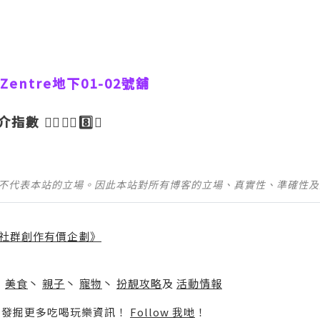
Zentre地下01-02號舖
數 👉🏼👉🏼8️⃣🌟
並不代表本站的立場。因此本站對所有博客的立場、真實性、準確性
社群創作有價企劃》
】
丶
美食
丶
親子
丶
寵物
丶
扮靚攻略
及
活動情報
p啦！發掘更多吃喝玩樂資訊！
Follow 我哋
！