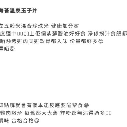
骨海苔溫泉玉子丼
左五榖米混合珍珠米 健康加分💯
度適中👍🏼加上佢個紫蘇醬油好好食 淨係撈汁食飯
晒🤤烤雞肉同雞軟骨都入味 份量都好多😌
晒🤭
唔知點解就會有個本能反應要嗌黎食😂
雞肉嫩滑 每舊都大大舊 炸粉都無沾得過多👍🏼
味 合格合格😌