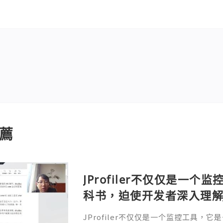
薦
JProfiler不仅仅是一
科书，迫使开发者深入理解
垃圾回收机制和并发原理
JProfiler不仅仅是一个监控工具，