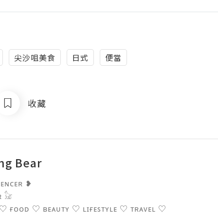
尖沙咀美食
日式
便當
收藏
ng Bear
ᴇɴᴄᴇʀ ❥

𓃠

♡ ғᴏᴏᴅ ♡ ʙᴇᴀᴜᴛʏ ♡ ʟɪғᴇsᴛʏʟᴇ ♡ ᴛʀᴀᴠᴇʟ ♡
