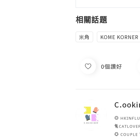
相關話題
米角
KOME KORNER
0個讚好
C.ooki
❂ ʜᴋɪɴғʟᴜ
🐈ᴄᴀᴛʟᴏᴠᴇʀ 
✪ ᴄᴏᴜᴘʟᴇ 