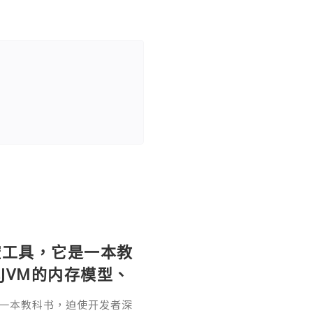
个监控工具，它是一本教
JVM的内存模型、
。通过直观的可视化
它是一本教科书，迫使开发者深