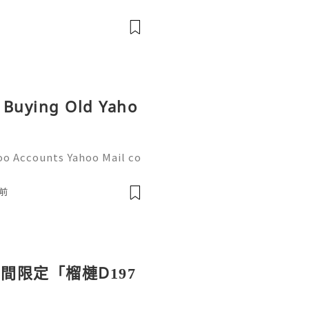
题具象化为代码行
和并发原理。通过直观的可视
代码行号。对于一名追求卓越
va
r是迈向高阶架构师的关键一步。
，而是冷静地打开JProfil
性能的互联网时代，JProfi
r Buying Old Yaho
oo Accounts Yahoo Mail co
people worldwide for pers
respondence, and online a
前
間限定「榴槤D197