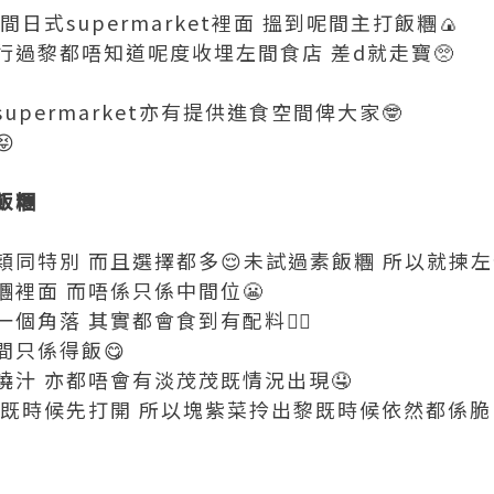
日式supermarket裡面 搵到呢間主打飯糰🍙
行過黎都唔知道呢度收埋左間食店 差d就走寶🥺
upermarket亦有提供進食空間俾大家🤓

飯糰
穎同特別 而且選擇都多😌未試過素飯糰 所以就揀
裡面 而唔係只係中間位😬
個角落 其實都會食到有配料👍🏼
間只係得飯😋
燒汁 亦都唔會有淡茂茂既情況出現🤤
既時候先打開 所以塊紫菜拎出黎既時候依然都係脆卜卜