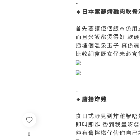
-
🔸日本紫蘇烤雞肉軟
首先要讚佢個飯🍚係用
而且米飯都煲得好 軟硬
撈埋個溫泉玉子 真係贏
比較細食既女仔未必食得
-
🔸唐揚
炸雞
食日式野見到
炸雞
🐓
即叫即炸 香到我暈呀🤤
仲有舊檸檬仔俾你自己調
0