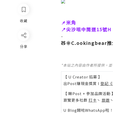
收藏
📌米角
📍尖沙咀中間道15號H 
-
🧸🌞C.ookingbear推介指
分享
*本站之內容由作者所提供，
【 U Creator 招募 】
出Post賺現金獎賞 l
登記《
【 睇Post + 參加品牌活動 
瀏覽更多社群
打卡
丶
旅遊
U Blog開咗WhatsAp