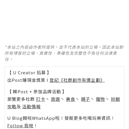
*本站之內容由作者所提供，並不代表本站的立場。因此本站對
所有博客的立場、真實性、準確性及完整性不負任何法律責
任。
【 U Creator 招募 】
出Post賺現金獎賞 l
登記《社群創作有價企劃》
【 睇Post + 參加品牌活動 】
瀏覽更多社群
打卡
丶
旅遊
丶
美食
丶
親子
丶
寵物
丶
扮靚
攻略
及
活動情報
U Blog開咗WhatsApp啦！發掘更多吃喝玩樂資訊！
Follow 我哋
！