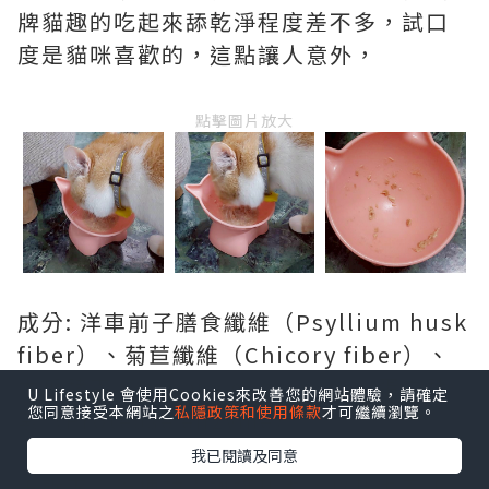
牌貓趣的吃起來舔乾淨程度差不多，試口
度是貓咪喜歡的，這點讓人意外，
點擊圖片放大
成分: 洋車前子膳食纖維（Psyllium husk
fiber）、菊苣纖維（Chicory fiber）、
木瓜酵素（Papaya enzyme） 、蛋白酵
U Lifestyle 會使用Cookies來改善您的網站體驗，請確定
您同意接受本網站之
私隱政策和使用條款
才可繼續瀏覽。
素（Protease enzyme）
我已閱讀及同意
主訴求：多種酵素纖維排毛，以排毛為主