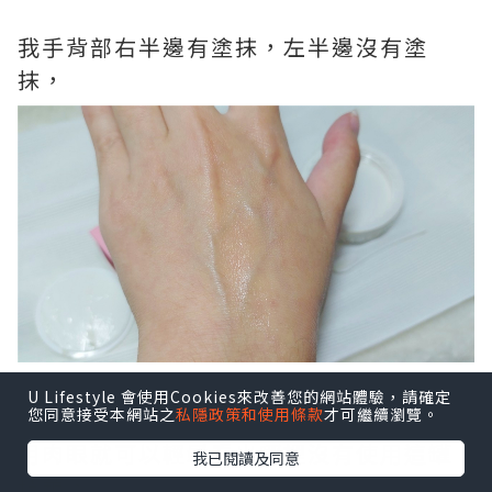
我手背部右半邊有塗抹，左半邊沒有塗
抹，
U Lifestyle 會使用Cookies來改善您的網站體驗，請確定
您同意接受本網站之
私隱政策和使用條款
才可繼續瀏覽。
用肉眼就可以輕鬆看出哪裡沒有使用這罐
我已閱讀及同意
精華，