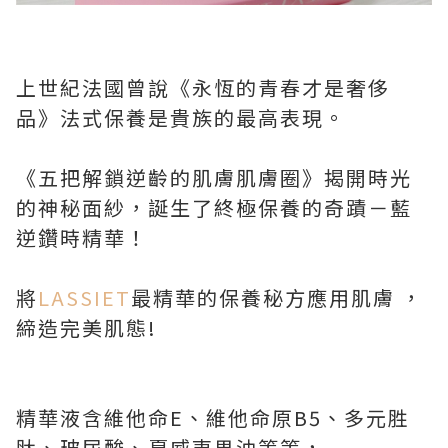
上世紀法國曾說《永恆的青春才是奢侈
品》法式保養是貴族的最高表現。
《五把解鎖逆齡的肌膚肌膚圈》揭開時光
的神秘面紗，誕生了終極保養的奇蹟－藍
逆鑽時精華！
將
LASSIET
最精華的保養秘方應用肌膚 ，
締造完美肌態!
精華液含維他命E、維他命原B5、多元胜
肽、玻尿酸、夏威夷果油等等，