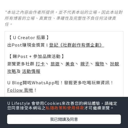
*本站之內容由作者所提供，並不代表本站的立場。因此本站對
所有博客的立場、真實性、準確性及完整性不負任何法律責
任。
【 U Creator 招募 】
出Post賺現金獎賞 l
登記《社群創作有價企劃》
【 睇Post + 參加品牌活動 】
瀏覽更多社群
打卡
丶
旅遊
丶
美食
丶
親子
丶
寵物
丶
扮靚
攻略
及
活動情報
U Blog開咗WhatsApp啦！發掘更多吃喝玩樂資訊！
Follow 我哋
！
U Lifestyle 會使用Cookies來改善您的網站體驗，請確定
您同意接受本網站之
私隱政策和使用條款
才可繼續瀏覽。
我已閱讀及同意
0個讚好