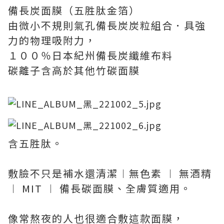
備長炭面膜（五胜肽金箔）
由微小不規則氣孔備長炭炭粒組合．具強
力的物理吸附力，
１００％日本紀州備長炭纖維布料
碳離子含高於其他竹碳面膜
含五胜肽。
敷臉不只是補水還清潔︱無色素 ︱ 無酒精
︱ MIT ︱ 備長碳面膜、全膚質適用。
像常熬夜的人也很適合敷這款面膜，