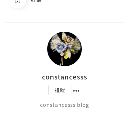
constancesss
追蹤
constancesss blog