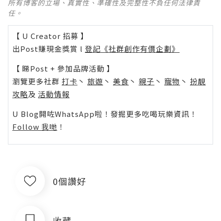
所有博客的立場、真實性、準確性及完整性不負任何法律責
任。
【 U Creator 招募 】
出Post賺現金獎賞 l
登記《社群創作有價企劃》
【 睇Post + 參加品牌活動 】
瀏覽更多社群
打卡
丶
旅遊
丶
美食
丶
親子
丶
寵物
丶
扮靚
攻略
及
活動情報
U Blog開咗WhatsApp啦！發掘更多吃喝玩樂資訊！
Follow 我哋
！
0個讚好
收藏