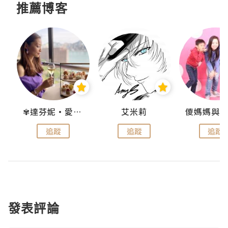
推薦博客
點滴
✾達芬妮•愛孩子•愛生活✾
艾米莉
追蹤
追蹤
追蹤
發表評論