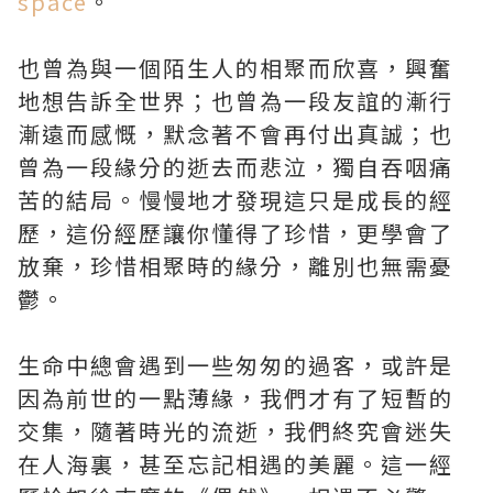
space
。
也曾為與一個陌生人的相聚而欣喜，興奮
地想告訴全世界；也曾為一段友誼的漸行
漸遠而感慨，默念著不會再付出真誠；也
曾為一段緣分的逝去而悲泣，獨自吞咽痛
苦的結局。慢慢地才發現這只是成長的經
歷，這份經歷讓你懂得了珍惜，更學會了
放棄，珍惜相聚時的緣分，離別也無需憂
鬱。
生命中總會遇到一些匆匆的過客，或許是
因為前世的一點薄緣，我們才有了短暫的
交集，隨著時光的流逝，我們終究會迷失
在人海裏，甚至忘記相遇的美麗。這一經