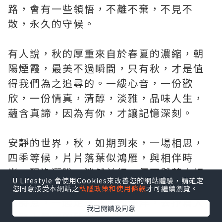
路，會有一些領悟，不離不棄，不見不
散，永久的守候。
有人說，秋的厚重來自於春夏的濃縮，朝
陽煙霞，最美不過瞬間，只有秋，才是值
得我們為之追尋的。一縷心音，一份歡
欣，一份情真，清醇，淡雅，品味人生，
蘊含真諦，因為有你，才讓記憶深刻。
安靜的世界，秋，如期到來，一場相思，
四季等候，片片落葉似鴻雁，與相伴時
光，飄逸灑脫，淡然前行，便可與草木相
U Lifestyle 會使用Cookies來改善您的網站體驗，請確定
安，在秋黃純淨的季節裏，一起感受生活
您同意接受本網站之
私隱政策和使用條款
才可繼續瀏覽。
的詩意，一起走進文字的海洋，去抒寫人
我已閱讀及同意
生路上最美的秋色。